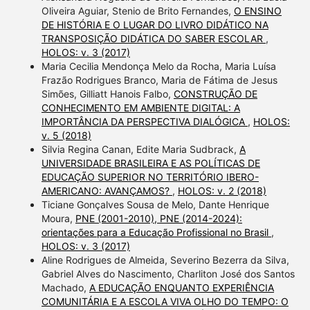
Oliveira Aguiar, Stenio de Brito Fernandes,
O ENSINO
DE HISTÓRIA E O LUGAR DO LIVRO DIDÁTICO NA
TRANSPOSIÇÃO DIDÁTICA DO SABER ESCOLAR
,
HOLOS: v. 3 (2017)
Maria Cecilia Mendonça Melo da Rocha, Maria Luísa
Frazão Rodrigues Branco, Maria de Fátima de Jesus
Simões, Gilliatt Hanois Falbo,
CONSTRUÇÃO DE
CONHECIMENTO EM AMBIENTE DIGITAL: A
IMPORTÂNCIA DA PERSPECTIVA DIALÓGICA
,
HOLOS:
v. 5 (2018)
Silvia Regina Canan, Edite Maria Sudbrack,
A
UNIVERSIDADE BRASILEIRA E AS POLÍTICAS DE
EDUCAÇÃO SUPERIOR NO TERRITÓRIO IBERO-
AMERICANO: AVANÇAMOS?
,
HOLOS: v. 2 (2018)
Ticiane Gonçalves Sousa de Melo, Dante Henrique
Moura,
PNE (2001-2010), PNE (2014-2024):
orientações para a Educação Profissional no Brasil
,
HOLOS: v. 3 (2017)
Aline Rodrigues de Almeida, Severino Bezerra da Silva,
Gabriel Alves do Nascimento, Charliton José dos Santos
Machado,
A EDUCAÇÃO ENQUANTO EXPERIÊNCIA
COMUNITÁRIA E A ESCOLA VIVA OLHO DO TEMPO: O