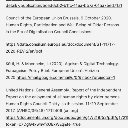
detail/-/publication/5ced6cb2-b1fc-11ea-bb7a-01aa75ed71a1
Council of the European Union Brussels, 9 October 2020.
Human Rights, Participation and Well-Being of Older Persons
in the Era of Digitalisation Council Conclusions
https://data.consilium.europa.eu/doc/document/ST-11717-
2020-REV-2/en/pdf
Köttl, H. & Mannheim, I. (2020). Ageism & Digital Technology.
Euroageism Policy Brief. European Union’s Horizon
2020.
https://mail.google.com/mail/u/0/#inbox?projector=1
United Nations. General Assembly. Report of the Independent
Expert on the enjoyment of all human rights by older persons.
Human Rights Council. Thirty-sixth sesión. 11-29 September
2017. (A/HRC/36/48) 1712406 (un.org)
https://documents.un.org/doc/undoc/gen/g17/219/52/pdf/g1721
token=c7DgG4xwhvfxOExWEq&fe=true