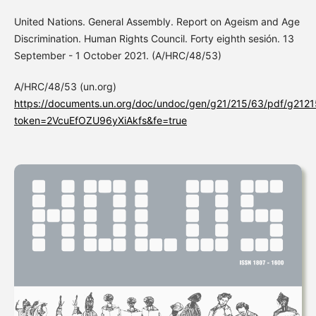
United Nations. General Assembly. Report on Ageism and Age
Discrimination. Human Rights Council. Forty eighth sesión. 13
September - 1 October 2021. (A/HRC/48/53)
A/HRC/48/53 (un.org)
https://documents.un.org/doc/undoc/gen/g21/215/63/pdf/g212
token=2VcuEfOZU96yXiAkfs&fe=true