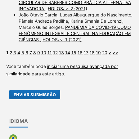
CIRCULAR DE SABERES COMO PRÁTICA ALTERNATIVA
INOVADORA
,
HOLOS: v. 2 (2021)
João Otavio Garcia, Lucas Albuquerque do Nascimento,
Pâmela Andreza Padilha, Karina Smania De Lorenzi,
Marcelo Gules Borges,
PANDEMIA DA COVID-19 COMO
FENÔMENO INTEGRAL E CENTRAL NA EDUCAÇÃO EM
CIÊNCIAS
,
HOLOS: v. 1 (2021)
1
2
3
4
5
6
7
8
9
10
11
12
13
14
15
16
17
18
19
20
>
>>
Você também pode
iniciar uma pesquisa avançada por
similaridade
para este artigo.
ENVIAR SUBMISSÃO
IDIOMA