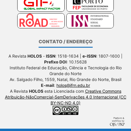
CONTATO / ENDEREÇO
A Revista
HOLOS
-
ISSN
: 1518-1634 |
e-ISSN
: 1807-1600 |
Prefixo DOI
: 10.15628
Instituto Federal de Educação, Ciência e Tecnologia do Rio
Grande do Norte
Av. Salgado Filho, 1559, Natal, Rio Grande do Norte, Brasil
E-mail
:
holos@ifrn.edu.br
A Revista
HOLOS
esta Licenciada com
Creative Commons
Atribuição-NãoComercial-SemDerivações 4.0 Internacional (CC
BY-NC-ND 4.0)