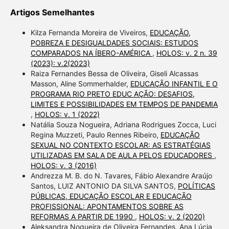
Artigos Semelhantes
Kilza Fernanda Moreira de Viveiros,
EDUCAÇÃO,
POBREZA E DESIGUALDADES SOCIAIS: ESTUDOS
COMPARADOS NA ÍBERO-AMÉRICA
,
HOLOS: v. 2 n. 39
(2023): v.2(2023)
Raiza Fernandes Bessa de Oliveira, Giseli Alcassas
Masson, Aline Sommerhalder,
EDUCAÇÃO INFANTIL E O
PROGRAMA RIO PRETO EDUC AÇÃO: DESAFIOS,
LIMITES E POSSIBILIDADES EM TEMPOS DE PANDEMIA
,
HOLOS: v. 1 (2022)
Natália Souza Nogueira, Adriana Rodrigues Zocca, Luci
Regina Muzzeti, Paulo Rennes Ribeiro,
EDUCAÇÃO
SEXUAL NO CONTEXTO ESCOLAR: AS ESTRATÉGIAS
UTILIZADAS EM SALA DE AULA PELOS EDUCADORES
,
HOLOS: v. 3 (2016)
Andrezza M. B. do N. Tavares, Fábio Alexandre Araújo
Santos, LUIZ ANTONIO DA SILVA SANTOS,
POLÍTICAS
PÚBLICAS, EDUCAÇÃO ESCOLAR E EDUCAÇÃO
PROFISSIONAL: APONTAMENTOS SOBRE AS
REFORMAS A PARTIR DE 1990
,
HOLOS: v. 2 (2020)
Aleksandra Nogueira de Oliveira Fernandes, Ana Lúcia