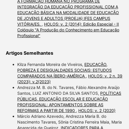
A FORMAÇÃO HUMANA NO PROGRAMA DE
INTEGRAÇÃO DA EDUCAÇÃO PROFISSIONAL COM A
EDUCAÇÃO BÁSICA NA MODALIDADE DE EDUCAÇÃO
DE JOVENS E ADULTOS (PROEJA) IFES CAMPUS
VITÓRIA/ES.
,
HOLOS: v. 2 (2014): Edição Especial - II
Colóquio "A Produção do Conhecimento em Educação
Profissional"
Artigos Semelhantes
Kilza Fernanda Moreira de Viveiros,
EDUCAÇÃO,
POBREZA E DESIGUALDADES SOCIAIS: ESTUDOS
COMPARADOS NA ÍBERO-AMÉRICA
,
HOLOS: v. 2 n. 39
(2023): v.2(2023)
Andrezza M. B. do N. Tavares, Fábio Alexandre Araújo
Santos, LUIZ ANTONIO DA SILVA SANTOS,
POLÍTICAS
PÚBLICAS, EDUCAÇÃO ESCOLAR E EDUCAÇÃO
PROFISSIONAL: APONTAMENTOS SOBRE AS
REFORMAS A PARTIR DE 1990
,
HOLOS: v. 2 (2020)
Márcio Adriano Azevedo, Andrezza Maria B. do
Nascimento Tavares, Sônia Cristina Ferreira Maia, Maria
Aparecida de Queiroz,
INDICADORES PARA A