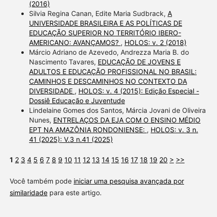
(2016)
Silvia Regina Canan, Edite Maria Sudbrack,
A
UNIVERSIDADE BRASILEIRA E AS POLÍTICAS DE
EDUCAÇÃO SUPERIOR NO TERRITÓRIO IBERO-
AMERICANO: AVANÇAMOS?
,
HOLOS: v. 2 (2018)
Márcio Adriano de Azevedo, Andrezza Maria B. do
Nascimento Tavares,
EDUCAÇÃO DE JOVENS E
ADULTOS E EDUCAÇÃO PROFISSIONAL NO BRASIL:
CAMINHOS E DESCAMINHOS NO CONTEXTO DA
DIVERSIDADE
,
HOLOS: v. 4 (2015): Edição Especial -
Dossiê Educação e Juventude
Lindelaine Gomes dos Santos, Márcia Jovani de Oliveira
Nunes,
ENTRELAÇOS DA EJA COM O ENSINO MÉDIO
EPT NA AMAZÔNIA RONDONIENSE:
,
HOLOS: v. 3 n.
41 (2025): V.3 n.41 (2025)
1
2
3
4
5
6
7
8
9
10
11
12
13
14
15
16
17
18
19
20
>
>>
Você também pode
iniciar uma pesquisa avançada por
similaridade
para este artigo.