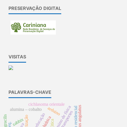
PRESERVAÇÃO DIGITAL
VISITAS
PALAVRAS-CHAVE
cichlasoma orientale
ensino de física
triportheus angulatus
arduino
alumina – cobalto
transportes
sinterização
zabbix
pol[itica