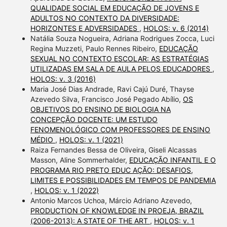
QUALIDADE SOCIAL EM EDUCAÇÃO DE JOVENS E
ADULTOS NO CONTEXTO DA DIVERSIDADE:
HORIZONTES E ADVERSIDADES
,
HOLOS: v. 6 (2014)
Natália Souza Nogueira, Adriana Rodrigues Zocca, Luci
Regina Muzzeti, Paulo Rennes Ribeiro,
EDUCAÇÃO
SEXUAL NO CONTEXTO ESCOLAR: AS ESTRATÉGIAS
UTILIZADAS EM SALA DE AULA PELOS EDUCADORES
,
HOLOS: v. 3 (2016)
Maria José Dias Andrade, Ravi Cajú Duré, Thayse
Azevedo Silva, Francisco José Pegado Abílio,
OS
OBJETIVOS DO ENSINO DE BIOLOGIA NA
CONCEPÇÃO DOCENTE: UM ESTUDO
FENOMENOLÓGICO COM PROFESSORES DE ENSINO
MÉDIO
,
HOLOS: v. 1 (2021)
Raiza Fernandes Bessa de Oliveira, Giseli Alcassas
Masson, Aline Sommerhalder,
EDUCAÇÃO INFANTIL E O
PROGRAMA RIO PRETO EDUC AÇÃO: DESAFIOS,
LIMITES E POSSIBILIDADES EM TEMPOS DE PANDEMIA
,
HOLOS: v. 1 (2022)
Antonio Marcos Uchoa, Márcio Adriano Azevedo,
PRODUCTION OF KNOWLEDGE IN PROEJA, BRAZIL
(2006-2013): A STATE OF THE ART
,
HOLOS: v. 1