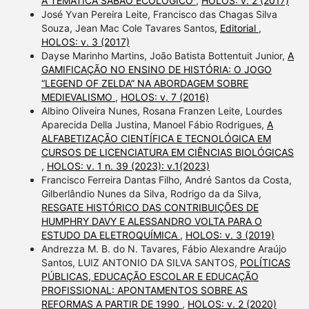
A TEMÁTICA SABÃO ECOLÓGICO
,
HOLOS: v. 2 (2017)
José Yvan Pereira Leite, Francisco das Chagas Silva
Souza, Jean Mac Cole Tavares Santos,
Editorial
,
HOLOS: v. 3 (2017)
Dayse Marinho Martins, João Batista Bottentuit Junior,
A
GAMIFICAÇÃO NO ENSINO DE HISTÓRIA: O JOGO
“LEGEND OF ZELDA” NA ABORDAGEM SOBRE
MEDIEVALISMO
,
HOLOS: v. 7 (2016)
Albino Oliveira Nunes, Rosana Franzen Leite, Lourdes
Aparecida Della Justina, Manoel Fábio Rodrigues,
A
ALFABETIZAÇÃO CIENTÍFICA E TECNOLÓGICA EM
CURSOS DE LICENCIATURA EM CIÊNCIAS BIOLÓGICAS
,
HOLOS: v. 1 n. 39 (2023): v.1(2023)
Francisco Ferreira Dantas Filho, André Santos da Costa,
Gilberlândio Nunes da Silva, Rodrigo da da Silva,
RESGATE HISTÓRICO DAS CONTRIBUIÇÕES DE
HUMPHRY DAVY E ALESSANDRO VOLTA PARA O
ESTUDO DA ELETROQUÍMICA
,
HOLOS: v. 3 (2019)
Andrezza M. B. do N. Tavares, Fábio Alexandre Araújo
Santos, LUIZ ANTONIO DA SILVA SANTOS,
POLÍTICAS
PÚBLICAS, EDUCAÇÃO ESCOLAR E EDUCAÇÃO
PROFISSIONAL: APONTAMENTOS SOBRE AS
REFORMAS A PARTIR DE 1990
,
HOLOS: v. 2 (2020)