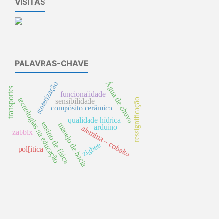
VISITAS
PALAVRAS-CHAVE
Água de chuva
sinterização
transportes
funcionalidade
tecnologias na educação
ressignificação
sensibilidade
compósito cerâmico
qualidade hídrica
ensino de física
manejo de bacia
arduino
alumina – cobalto
zabbix
zigbee
pol[itica