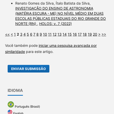
Renato Gomes da Silva, Ítalo Batista da Silva,
INVESTIGAÇÃO DO ENSINO DE ASTRONOMIA
(MATÉRIA ESCURA - ME) NO NÍVEL MÉDIO EM DUAS
ESCOLAS PÚBLICAS ESTADUAIS DO RIO GRANDE DO
NORTE (RN)
,
HOLOS: v. 7 (2022)
<<
<
1
2
3
4
5
6
7
8
9
10
11
12
13
14
15
16
17
18
19
20
>
>>
Você também pode
iniciar uma pesquisa avançada por
similaridade
para este artigo.
ENVIAR SUBMISSÃO
IDIOMA
Português (Brasil)
English