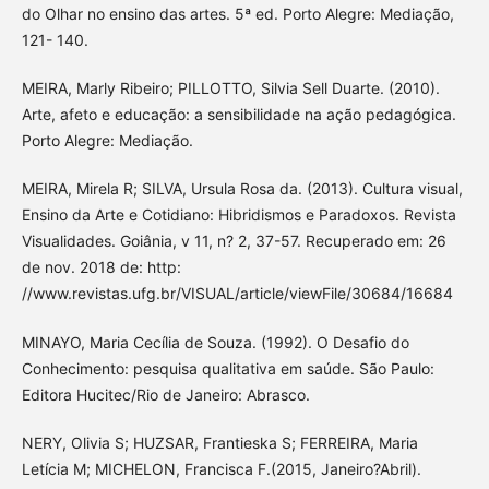
do Olhar no ensino das artes. 5ª ed. Porto Alegre: Mediação,
121- 140.
MEIRA, Marly Ribeiro; PILLOTTO, Silvia Sell Duarte. (2010).
Arte, afeto e educação: a sensibilidade na ação pedagógica.
Porto Alegre: Mediação.
MEIRA, Mirela R; SILVA, Ursula Rosa da. (2013). Cultura visual,
Ensino da Arte e Cotidiano: Hibridismos e Paradoxos. Revista
Visualidades. Goiânia, v 11, n? 2, 37-57. Recuperado em: 26
de nov. 2018 de: http:
//www.revistas.ufg.br/VISUAL/article/viewFile/30684/16684
MINAYO, Maria Cecília de Souza. (1992). O Desafio do
Conhecimento: pesquisa qualitativa em saúde. São Paulo:
Editora Hucitec/Rio de Janeiro: Abrasco.
NERY, Olivia S; HUZSAR, Frantieska S; FERREIRA, Maria
Letícia M; MICHELON, Francisca F.(2015, Janeiro?Abril).