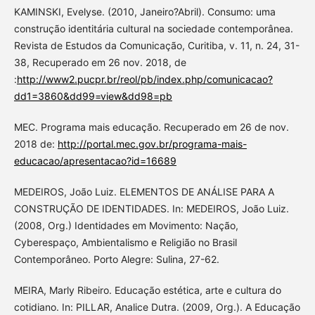
KAMINSKI, Evelyse. (2010, Janeiro?Abril). Consumo: uma
construção identitária cultural na sociedade contemporânea.
Revista de Estudos da Comunicação, Curitiba, v. 11, n. 24, 31-
38, Recuperado em 26 nov. 2018, de
:
http://www2.pucpr.br/reol/pb/index.php/comunicacao?
dd1=3860&dd99=view&dd98=pb
MEC. Programa mais educação. Recuperado em 26 de nov.
2018 de:
http://portal.mec.gov.br/programa-mais-
educacao/apresentacao?id=16689
MEDEIROS, João Luiz. ELEMENTOS DE ANÁLISE PARA A
CONSTRUÇÃO DE IDENTIDADES. In: MEDEIROS, João Luiz.
(2008, Org.) Identidades em Movimento: Nação,
Cyberespaço, Ambientalismo e Religião no Brasil
Contemporâneo. Porto Alegre: Sulina, 27-62.
MEIRA, Marly Ribeiro. Educação estética, arte e cultura do
cotidiano. In: PILLAR, Analice Dutra. (2009, Org.). A Educação