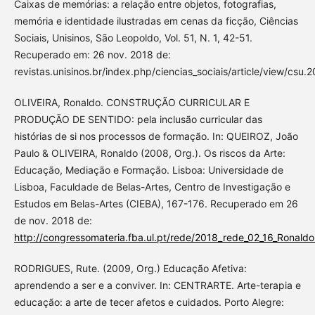
Caixas de memórias: a relação entre objetos, fotografias,
memória e identidade ilustradas em cenas da ficção, Ciências
Sociais, Unisinos, São Leopoldo, Vol. 51, N. 1, 42-51.
Recuperado em: 26 nov. 2018 de:
revistas.unisinos.br/index.php/ciencias_sociais/article/view/csu.2
OLIVEIRA, Ronaldo. CONSTRUÇÃO CURRICULAR E
PRODUÇÃO DE SENTIDO: pela inclusão curricular das
histórias de si nos processos de formação. In: QUEIROZ, João
Paulo & OLIVEIRA, Ronaldo (2008, Org.). Os riscos da Arte:
Educação, Mediação e Formação. Lisboa: Universidade de
Lisboa, Faculdade de Belas-Artes, Centro de Investigação e
Estudos em Belas-Artes (CIEBA), 167-176. Recuperado em 26
de nov. 2018 de:
http://congressomateria.fba.ul.pt/rede/2018_rede_02_16_Ronaldo
RODRIGUES, Rute. (2009, Org.) Educação Afetiva:
aprendendo a ser e a conviver. In: CENTRARTE. Arte-terapia e
educação: a arte de tecer afetos e cuidados. Porto Alegre: