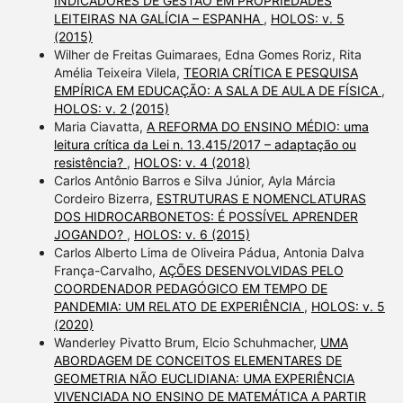
INDICADORES DE GESTÃO EM PROPRIEDADES
LEITEIRAS NA GALÍCIA – ESPANHA
,
HOLOS: v. 5
(2015)
Wilher de Freitas Guimaraes, Edna Gomes Roriz, Rita
Amélia Teixeira Vilela,
TEORIA CRÍTICA E PESQUISA
EMPÍRICA EM EDUCAÇÃO: A SALA DE AULA DE FÍSICA
,
HOLOS: v. 2 (2015)
Maria Ciavatta,
A REFORMA DO ENSINO MÉDIO: uma
leitura crítica da Lei n. 13.415/2017 – adaptação ou
resistência?
,
HOLOS: v. 4 (2018)
Carlos Antônio Barros e Silva Júnior, Ayla Márcia
Cordeiro Bizerra,
ESTRUTURAS E NOMENCLATURAS
DOS HIDROCARBONETOS: É POSSÍVEL APRENDER
JOGANDO?
,
HOLOS: v. 6 (2015)
Carlos Alberto Lima de Oliveira Pádua, Antonia Dalva
França-Carvalho,
AÇÕES DESENVOLVIDAS PELO
COORDENADOR PEDAGÓGICO EM TEMPO DE
PANDEMIA: UM RELATO DE EXPERIÊNCIA
,
HOLOS: v. 5
(2020)
Wanderley Pivatto Brum, Elcio Schuhmacher,
UMA
ABORDAGEM DE CONCEITOS ELEMENTARES DE
GEOMETRIA NÃO EUCLIDIANA: UMA EXPERIÊNCIA
VIVENCIADA NO ENSINO DE MATEMÁTICA A PARTIR