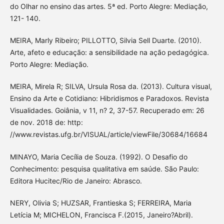
do Olhar no ensino das artes. 5ª ed. Porto Alegre: Mediação,
121- 140.
MEIRA, Marly Ribeiro; PILLOTTO, Silvia Sell Duarte. (2010).
Arte, afeto e educação: a sensibilidade na ação pedagógica.
Porto Alegre: Mediação.
MEIRA, Mirela R; SILVA, Ursula Rosa da. (2013). Cultura visual,
Ensino da Arte e Cotidiano: Hibridismos e Paradoxos. Revista
Visualidades. Goiânia, v 11, n? 2, 37-57. Recuperado em: 26
de nov. 2018 de: http:
//www.revistas.ufg.br/VISUAL/article/viewFile/30684/16684
MINAYO, Maria Cecília de Souza. (1992). O Desafio do
Conhecimento: pesquisa qualitativa em saúde. São Paulo:
Editora Hucitec/Rio de Janeiro: Abrasco.
NERY, Olivia S; HUZSAR, Frantieska S; FERREIRA, Maria
Letícia M; MICHELON, Francisca F.(2015, Janeiro?Abril).