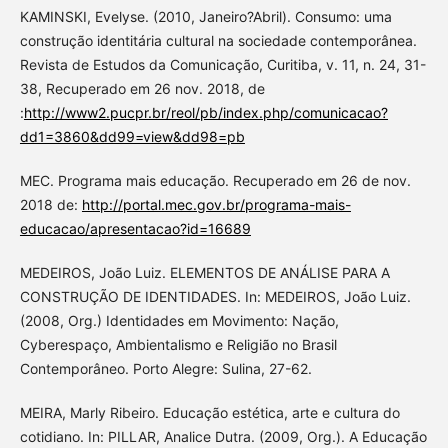
KAMINSKI, Evelyse. (2010, Janeiro?Abril). Consumo: uma
construção identitária cultural na sociedade contemporânea.
Revista de Estudos da Comunicação, Curitiba, v. 11, n. 24, 31-
38, Recuperado em 26 nov. 2018, de
:
http://www2.pucpr.br/reol/pb/index.php/comunicacao?
dd1=3860&dd99=view&dd98=pb
MEC. Programa mais educação. Recuperado em 26 de nov.
2018 de:
http://portal.mec.gov.br/programa-mais-
educacao/apresentacao?id=16689
MEDEIROS, João Luiz. ELEMENTOS DE ANÁLISE PARA A
CONSTRUÇÃO DE IDENTIDADES. In: MEDEIROS, João Luiz.
(2008, Org.) Identidades em Movimento: Nação,
Cyberespaço, Ambientalismo e Religião no Brasil
Contemporâneo. Porto Alegre: Sulina, 27-62.
MEIRA, Marly Ribeiro. Educação estética, arte e cultura do
cotidiano. In: PILLAR, Analice Dutra. (2009, Org.). A Educação