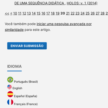
DE UMA SEQUÊNCIA DIDÁTICA
,
HOLOS: v. 1 (2014)
<<
<
10
11
12
13
14
15
16
17
18
19
20
21
22
23
24
25
26
27
28
2
Você também pode
iniciar uma pesquisa avançada por
similaridade
para este artigo.
ENVIAR SUBMISSÃO
IDIOMA
Português (Brasil)
English
Español (España)
Français (France)