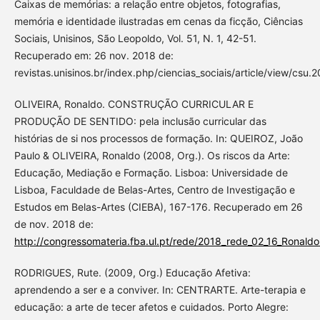
Caixas de memórias: a relação entre objetos, fotografias,
memória e identidade ilustradas em cenas da ficção, Ciências
Sociais, Unisinos, São Leopoldo, Vol. 51, N. 1, 42-51.
Recuperado em: 26 nov. 2018 de:
revistas.unisinos.br/index.php/ciencias_sociais/article/view/csu.2
OLIVEIRA, Ronaldo. CONSTRUÇÃO CURRICULAR E
PRODUÇÃO DE SENTIDO: pela inclusão curricular das
histórias de si nos processos de formação. In: QUEIROZ, João
Paulo & OLIVEIRA, Ronaldo (2008, Org.). Os riscos da Arte:
Educação, Mediação e Formação. Lisboa: Universidade de
Lisboa, Faculdade de Belas-Artes, Centro de Investigação e
Estudos em Belas-Artes (CIEBA), 167-176. Recuperado em 26
de nov. 2018 de:
http://congressomateria.fba.ul.pt/rede/2018_rede_02_16_Ronaldo
RODRIGUES, Rute. (2009, Org.) Educação Afetiva:
aprendendo a ser e a conviver. In: CENTRARTE. Arte-terapia e
educação: a arte de tecer afetos e cuidados. Porto Alegre: