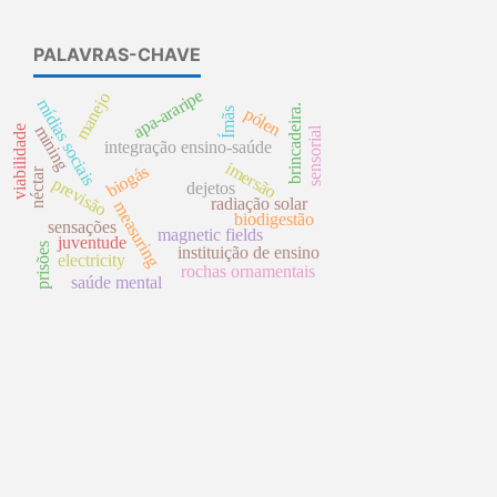
PALAVRAS-CHAVE
apa-araripe
manejo
mídias sociais
brincadeira.
pólen
Ímãs
mining
viabilidade
sensorial
integração ensino-saúde
imersão
biogás
néctar
previsão
dejetos
radiação solar
measuring
biodigestão
sensações
magnetic fields
juventude
prisões
instituição de ensino
electricity
rochas ornamentais
saúde mental