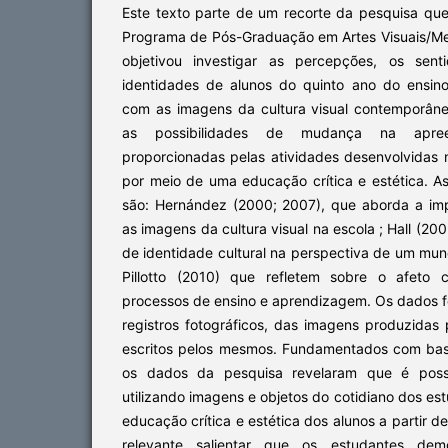
Este texto parte de um recorte da pesquisa que
Programa de Pós-Graduação em Artes Visuais/Mes
objetivou investigar as percepções, os sen
identidades de alunos do quinto ano do ensin
com as imagens da cultura visual contemporânea
as possibilidades de mudança na apree
proporcionadas pelas atividades desenvolvidas n
por meio de uma educação crítica e estética. A
são: Hernández (2000; 2007), que aborda a im
as imagens da cultura visual na escola ; Hall (20
de identidade cultural na perspectiva de um mu
Pillotto (2010) que refletem sobre o afeto 
processos de ensino e aprendizagem. Os dados f
registros fotográficos, das imagens produzidas 
escritos pelos mesmos. Fundamentados com base
os dados da pesquisa revelaram que é possív
utilizando imagens e objetos do cotidiano dos 
educação crítica e estética dos alunos a partir de
relevante salientar que os estudantes dem