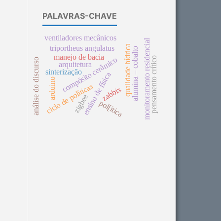
PALAVRAS-CHAVE
ventiladores mecânicos
monitoramento residencial
qualidade hídrica
triportheus angulatus
alumina – cobalto
manejo de bacia
pensamento crítico
compósito cerâmico
análise do discurso
arquitetura
sinterização
ensino de física
arduino
ciclo de políticas
zabbix
zigbee
pol[itica