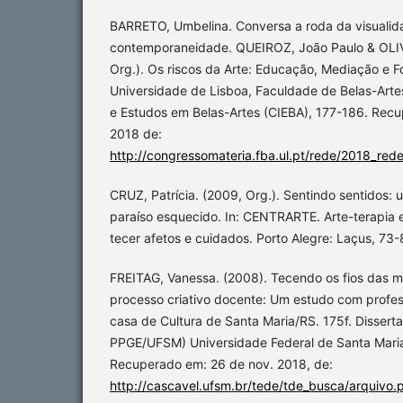
BARRETO, Umbelina. Conversa a roda da visualid
contemporaneidade. QUEIROZ, João Paulo & OLIV
Org.). Os riscos da Arte: Educação, Mediação e F
Universidade de Lisboa, Faculdade de Belas-Arte
e Estudos em Belas-Artes (CIEBA), 177-186. Rec
2018 de:
http://congressomateria.fba.ul.pt/rede/2018_red
CRUZ, Patrícia. (2009, Org.). Sentindo sentidos: 
paraíso esquecido. In: CENTRARTE. Arte-terapia 
tecer afetos e cuidados. Porto Alegre: Laçus, 73-
FREITAG, Vanessa. (2008). Tecendo os fios das m
processo criativo docente: Um estudo com profes
casa de Cultura de Santa Maria/RS. 175f. Dissert
PPGE/UFSM) Universidade Federal de Santa Maria
Recuperado em: 26 de nov. 2018, de:
http://cascavel.ufsm.br/tede/tde_busca/arquiv