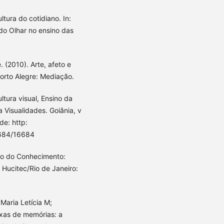
ltura do cotidiano. In:
do Olhar no ensino das
. (2010). Arte, afeto e
orto Alegre: Mediação.
ltura visual, Ensino da
 Visualidades. Goiânia, v
de: http:
0684/16684
io do Conhecimento:
 Hucitec/Rio de Janeiro:
Maria Letícia M;
ixas de memórias: a