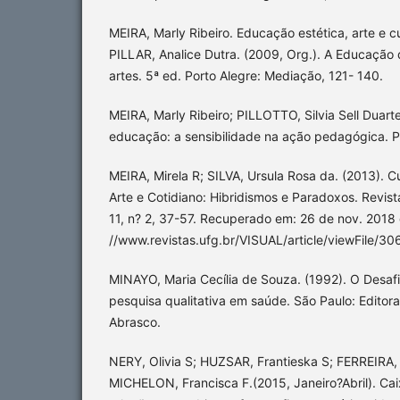
MEIRA, Marly Ribeiro. Educação estética, arte e cu
PILLAR, Analice Dutra. (2009, Org.). A Educação 
artes. 5ª ed. Porto Alegre: Mediação, 121- 140.
MEIRA, Marly Ribeiro; PILLOTTO, Silvia Sell Duarte
educação: a sensibilidade na ação pedagógica. P
MEIRA, Mirela R; SILVA, Ursula Rosa da. (2013). Cu
Arte e Cotidiano: Hibridismos e Paradoxos. Revista
11, n? 2, 37-57. Recuperado em: 26 de nov. 2018 
//www.revistas.ufg.br/VISUAL/article/viewFile/3
MINAYO, Maria Cecília de Souza. (1992). O Desaf
pesquisa qualitativa em saúde. São Paulo: Editora
Abrasco.
NERY, Olivia S; HUZSAR, Frantieska S; FERREIRA, 
MICHELON, Francisca F.(2015, Janeiro?Abril). Ca