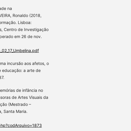
ade na
EIRA, Ronaldo (2018,
ormação. Lisboa:
s, Centro de Investigação
uperado em 26 de nov.
e_02_17_Umbelina.pdf
uma incursão aos afetos, o
e educação: a arte de
87.
emórias de infância no
soras de Artes Visuais da
ação (Mestrado –
, Santa Maria.
o.php?codArquivo=1873