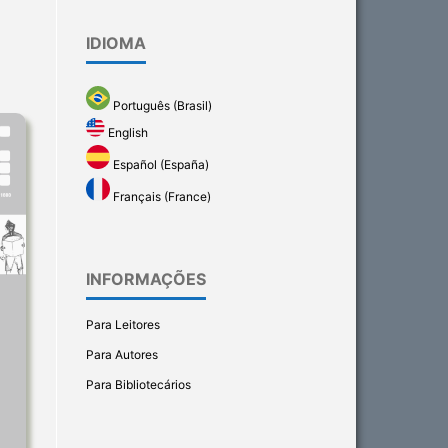
IDIOMA
Português (Brasil)
English
Español (España)
Français (France)
INFORMAÇÕES
Para Leitores
Para Autores
Para Bibliotecários