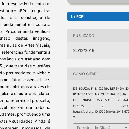
 foi desenvolvida junto ao
trado – UFPel, na qual se
PDF
tidos e a construção de
o fundamental em contato
. Procurei ainda verificar
PUBLICADO
nsão destas imagens,
as aulas de Artes Visuais,
22/12/2018
s referências fundamentais
portância do trabalho com
05), que trata das questões
ndo pós-moderno e Meira e
COMO CITAR
como fator essencial nos
oram coletados através de
DE SOUZA, F. L. (2018). REPENSAN
pelos alunos e dos relatos
IDENTIDADES NA CULTURA VISUAL 
 no referencial proposto,
NO ENSINO DAS ARTES VISUAIS
HOLOS
,
7
, 77–90
el realizar um trabalho
https://doi.org/10.15628/holos.2018.47
estudantes, promovendo uma
9
stas visualidades. Ainda, é
Fomatos de Citação
onstraram processos de