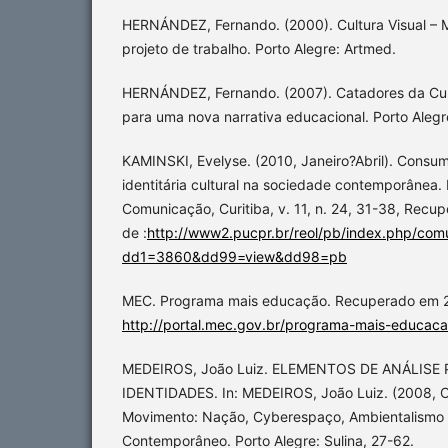
HERNÁNDEZ, Fernando. (2000). Cultura Visual –
projeto de trabalho. Porto Alegre: Artmed.
HERNÁNDEZ, Fernando. (2007). Catadores da Cult
para uma nova narrativa educacional. Porto Aleg
KAMINSKI, Evelyse. (2010, Janeiro?Abril). Consu
identitária cultural na sociedade contemporânea.
Comunicação, Curitiba, v. 11, n. 24, 31-38, Recu
de :
http://www2.pucpr.br/reol/pb/index.php/com
dd1=3860&dd99=view&dd98=pb
MEC. Programa mais educação. Recuperado em 2
http://portal.mec.gov.br/programa-mais-educa
MEDEIROS, João Luiz. ELEMENTOS DE ANÁLIS
IDENTIDADES. In: MEDEIROS, João Luiz. (2008, O
Movimento: Nação, Cyberespaço, Ambientalismo e 
Contemporâneo. Porto Alegre: Sulina, 27-62.