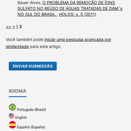
Bauer Alves,
O PROBLEMA DA REMOÇÃO DE ÍONS
SULFATO NO REÚSO DE ÁGUAS TRATADAS DE DAM´s
NO SUL DO BRASIL
,
HOLOS: v. 5 (2011)
<<
<
1
2
Você também pode
iniciar uma pesquisa avançada por
similaridade
para este artigo.
ENVIAR SUBMISSÃO
IDIOMA
Português (Brasil)
English
Español (España)