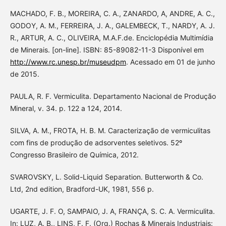
MACHADO, F. B., MOREIRA, C. A., ZANARDO, A, ANDRE, A. C.,
GODOY, A. M., FERREIRA, J. A., GALEMBECK, T., NARDY, A. J.
R., ARTUR, A. C., OLIVEIRA, M.A.F.de. Enciclopédia Multimídia
de Minerais. [on-line]. ISBN: 85-89082-11-3 Disponível em
http://www.rc.unesp.br/museudpm
. Acessado em 01 de junho
de 2015.
PAULA, R. F. Vermiculita. Departamento Nacional de Produção
Mineral, v. 34. p. 122 a 124, 2014.
SILVA, A. M., FROTA, H. B. M. Caracterização de vermiculitas
com fins de produção de adsorventes seletivos. 52º
Congresso Brasileiro de Química, 2012.
SVAROVSKY, L. Solid-Liquid Separation. Butterworth & Co.
Ltd, 2nd edition, Bradford-UK, 1981, 556 p.
UGARTE, J. F. O, SAMPAIO, J. A, FRANÇA, S. C. A. Vermiculita.
In: LUZ, A. B., LINS, F. F. (Org.) Rochas & Minerais Industriais: