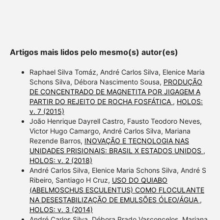
Artigos mais lidos pelo mesmo(s) autor(es)
Raphael Silva Tomáz, André Carlos Silva, Elenice Maria
Schons Silva, Débora Nascimento Sousa,
PRODUÇÃO
DE CONCENTRADO DE MAGNETITA POR JIGAGEM A
PARTIR DO REJEITO DE ROCHA FOSFÁTICA
,
HOLOS:
v. 7 (2015)
João Henrique Dayrell Castro, Fausto Teodoro Neves,
Victor Hugo Camargo, André Carlos Silva, Mariana
Rezende Barros,
INOVAÇÃO E TECNOLOGIA NAS
UNIDADES PRISIONAIS: BRASIL X ESTADOS UNIDOS
,
HOLOS: v. 2 (2018)
André Carlos Silva, Elenice Maria Schons Silva, André S
Ribeiro, Santiago H Cruz,
USO DO QUIABO
(ABELMOSCHUS ESCULENTUS) COMO FLOCULANTE
NA DESESTABILIZAÇÃO DE EMULSÕES ÓLEO/ÁGUA
,
HOLOS: v. 3 (2014)
André Carlos Silva, Débora Prado Vasconcelos, Mariana