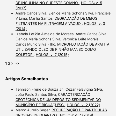
DE INSULINA NO SUDESTE GOIANO
,
HOLOS: v. 5
(2017)
André Carlos Silva, Elenice Maria Schons Silva, Franciele
V Lima, Marília Santos,
DEGRADAÇÃO DE MEIOS
FILTRANTES NA FILTRAGEM A VÁCUO
,
HOLOS: v. 3
(2014)
Izabela Letícia Almeida de Moraes, André Carlos Silva,
Elenice Maria Schons Silva, Veronica Leite Morais,
Carlos Murilo Silva Filho,
MICROFLOTAÇÃO DE APATITA
UTILIZANDO ÓLEO DE PINHÃO MANSO COMO
COLETOR
,
HOLOS: v. 7 (2015)
1
2
>
>>
Artigos Semelhantes
Tennison Freire de Souza Jr., Cezar Falavigna Silva,
João Paulo Santos Silva,
CARACTERIZAÇÃO
GEOTÉCNICA DE UM DEPÓSITO SEDIMENTAR DO
MUNICÍPIO DE BIGUAÇU/SC
,
HOLOS: v. 2 (2022)
Marco Aurelio Seger,
RECUPERAÇÃO DE PARTÍCULAS
GROSSAS DE QUARTZO
,
HOLOS: v. 7 (2019)