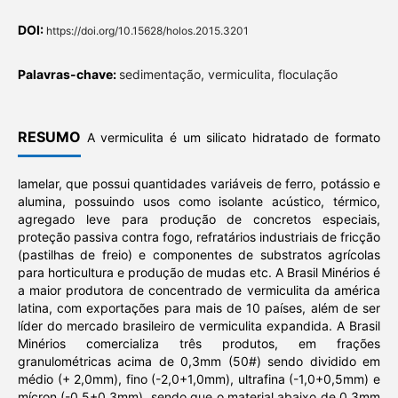
DOI:
https://doi.org/10.15628/holos.2015.3201
Palavras-chave:
sedimentação, vermiculita, floculação
RESUMO
A vermiculita é um silicato hidratado de formato
lamelar, que possui quantidades variáveis de ferro, potássio e
alumina, possuindo usos como isolante acústico, térmico,
agregado leve para produção de concretos especiais,
proteção passiva contra fogo, refratários industriais de fricção
(pastilhas de freio) e componentes de substratos agrícolas
para horticultura e produção de mudas etc. A Brasil Minérios é
a maior produtora de concentrado de vermiculita da américa
latina, com exportações para mais de 10 países, além de ser
líder do mercado brasileiro de vermiculita expandida. A Brasil
Minérios comercializa três produtos, em frações
granulométricas acima de 0,3mm (50#) sendo dividido em
médio (+ 2,0mm), fino (-2,0+1,0mm), ultrafina (-1,0+0,5mm) e
mícron (-0,5+0,3mm), sendo que o material abaixo de 0,3mm