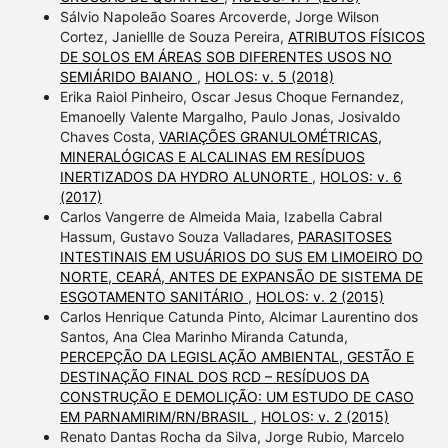
Sálvio Napoleão Soares Arcoverde, Jorge Wilson
Cortez, Janiellle de Souza Pereira,
ATRIBUTOS FÍSICOS
DE SOLOS EM ÁREAS SOB DIFERENTES USOS NO
SEMIÁRIDO BAIANO
,
HOLOS: v. 5 (2018)
Erika Raiol Pinheiro, Oscar Jesus Choque Fernandez,
Emanoelly Valente Margalho, Paulo Jonas, Josivaldo
Chaves Costa,
VARIAÇÕES GRANULOMÉTRICAS,
MINERALÓGICAS E ALCALINAS EM RESÍDUOS
INERTIZADOS DA HYDRO ALUNORTE
,
HOLOS: v. 6
(2017)
Carlos Vangerre de Almeida Maia, Izabella Cabral
Hassum, Gustavo Souza Valladares,
PARASITOSES
INTESTINAIS EM USUÁRIOS DO SUS EM LIMOEIRO DO
NORTE, CEARÁ, ANTES DE EXPANSÃO DE SISTEMA DE
ESGOTAMENTO SANITÁRIO
,
HOLOS: v. 2 (2015)
Carlos Henrique Catunda Pinto, Alcimar Laurentino dos
Santos, Ana Clea Marinho Miranda Catunda,
PERCEPÇÃO DA LEGISLAÇÃO AMBIENTAL, GESTÃO E
DESTINAÇÃO FINAL DOS RCD – RESÍDUOS DA
CONSTRUÇÃO E DEMOLIÇÃO: UM ESTUDO DE CASO
EM PARNAMIRIM/RN/BRASIL
,
HOLOS: v. 2 (2015)
Renato Dantas Rocha da Silva, Jorge Rubio, Marcelo