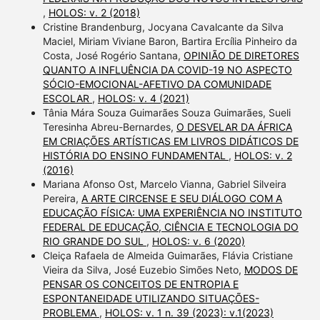
,
HOLOS: v. 2 (2018)
Cristine Brandenburg, Jocyana Cavalcante da Silva
Maciel, Miriam Viviane Baron, Bartira Ercília Pinheiro da
Costa, José Rogério Santana,
OPINIÃO DE DIRETORES
QUANTO A INFLUÊNCIA DA COVID-19 NO ASPECTO
SÓCIO-EMOCIONAL-AFETIVO DA COMUNIDADE
ESCOLAR
,
HOLOS: v. 4 (2021)
Tânia Mára Souza Guimarães Souza Guimarães, Sueli
Teresinha Abreu-Bernardes,
O DESVELAR DA ÁFRICA
EM CRIAÇÕES ARTÍSTICAS EM LIVROS DIDÁTICOS DE
HISTÓRIA DO ENSINO FUNDAMENTAL
,
HOLOS: v. 2
(2016)
Mariana Afonso Ost, Marcelo Vianna, Gabriel Silveira
Pereira,
A ARTE CIRCENSE E SEU DIÁLOGO COM A
EDUCAÇÃO FÍSICA: UMA EXPERIÊNCIA NO INSTITUTO
FEDERAL DE EDUCAÇÃO, CIÊNCIA E TECNOLOGIA DO
RIO GRANDE DO SUL
,
HOLOS: v. 6 (2020)
Cleiça Rafaela de Almeida Guimarães, Flávia Cristiane
Vieira da Silva, José Euzebio Simões Neto,
MODOS DE
PENSAR OS CONCEITOS DE ENTROPIA E
ESPONTANEIDADE UTILIZANDO SITUAÇÕES-
PROBLEMA
,
HOLOS: v. 1 n. 39 (2023): v.1(2023)