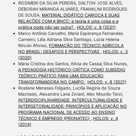
ROSIMERI DA SILVA PEREIRA, DALTON JOSE ALVES,
DEBORAH MIRANDA ALVARES, FRANKLIM RODRIGUES
DE SOUSA,
MATERIAL DIDÁTICO CARIOCA E SUAS
RELAÇÕES COM A BNCC: a teoria é uma coisa e a
prática pode não ser outra?
,
HOLOS: v. 8 (2021)
Marco Antônio Carvalho, Maria Esperança Fernandes
Carneiro, Léia Adriana Silva Santiago, Lúcia Helena
Rincón Afonso,
FORMAÇÃO DO TÉCNICO AGRICOLA
NO BRASIL: DESAFIOS E PERSPECTIVAS
,
HOLOS: v. 3
(2020)
Maria Cristina dos Santos, Klivia de Cassia Silva Nunes,
A PEDAGOGIA HISTÓRICO-CRÍTICA COMO SUBSÍDIO
TEÓRICO PRÁTICO PARA UMA EDUCAÇÃO
TRANSFORMADORA NO CAMPO
,
HOLOS: v. 8 (2021)
Rosilane Meneses Folgado, Lucília Regina de Souza
Machado, Alexandre Lana Ziviani, Alex Mourão Terzi,
INTERDISCIPLINARIDADE, INTERCULTURALIDADE E
INTERSETORIALIDADE: PRINCÍPIOS E APLICAÇÃO NO
PROGRAMA NACIONAL DE ACESSO AO ENSINO
TÉCNICO E EMPREGO (PRONATEC)
,
HOLOS: v. 4
(2014)