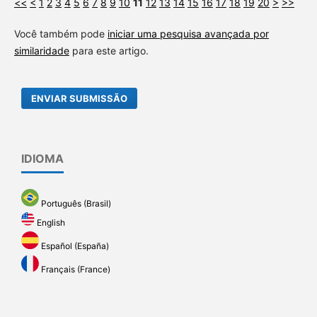
<<
<
1
2
3
4
5
6
7
8
9
10
11
12
13
14
15
16
17
18
19
20
>
>>
Você também pode
iniciar uma pesquisa avançada por
similaridade
para este artigo.
ENVIAR SUBMISSÃO
IDIOMA
Português (Brasil)
English
Español (España)
Français (France)