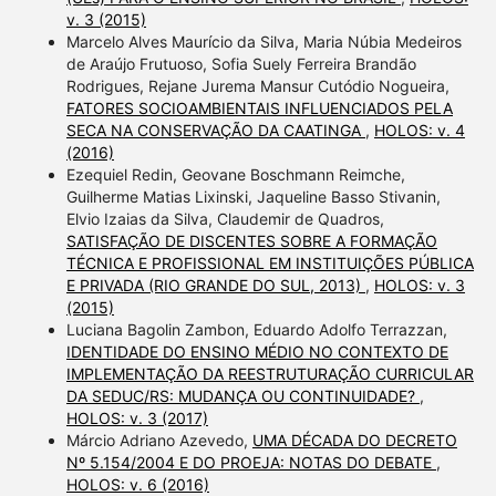
v. 3 (2015)
Marcelo Alves Maurício da Silva, Maria Núbia Medeiros
de Araújo Frutuoso, Sofia Suely Ferreira Brandão
Rodrigues, Rejane Jurema Mansur Cutódio Nogueira,
FATORES SOCIOAMBIENTAIS INFLUENCIADOS PELA
SECA NA CONSERVAÇÃO DA CAATINGA
,
HOLOS: v. 4
(2016)
Ezequiel Redin, Geovane Boschmann Reimche,
Guilherme Matias Lixinski, Jaqueline Basso Stivanin,
Elvio Izaias da Silva, Claudemir de Quadros,
SATISFAÇÃO DE DISCENTES SOBRE A FORMAÇÃO
TÉCNICA E PROFISSIONAL EM INSTITUIÇÕES PÚBLICA
E PRIVADA (RIO GRANDE DO SUL, 2013)
,
HOLOS: v. 3
(2015)
Luciana Bagolin Zambon, Eduardo Adolfo Terrazzan,
IDENTIDADE DO ENSINO MÉDIO NO CONTEXTO DE
IMPLEMENTAÇÃO DA REESTRUTURAÇÃO CURRICULAR
DA SEDUC/RS: MUDANÇA OU CONTINUIDADE?
,
HOLOS: v. 3 (2017)
Márcio Adriano Azevedo,
UMA DÉCADA DO DECRETO
Nº 5.154/2004 E DO PROEJA: NOTAS DO DEBATE
,
HOLOS: v. 6 (2016)