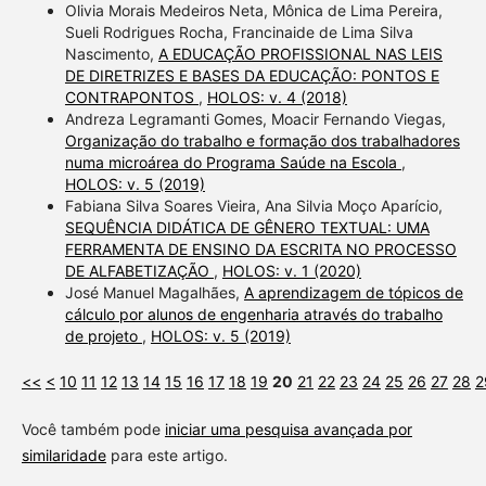
Olivia Morais Medeiros Neta, Mônica de Lima Pereira,
Sueli Rodrigues Rocha, Francinaide de Lima Silva
Nascimento,
A EDUCAÇÃO PROFISSIONAL NAS LEIS
DE DIRETRIZES E BASES DA EDUCAÇÃO: PONTOS E
CONTRAPONTOS
,
HOLOS: v. 4 (2018)
Andreza Legramanti Gomes, Moacir Fernando Viegas,
Organização do trabalho e formação dos trabalhadores
numa microárea do Programa Saúde na Escola
,
HOLOS: v. 5 (2019)
Fabiana Silva Soares Vieira, Ana Silvia Moço Aparício,
SEQUÊNCIA DIDÁTICA DE GÊNERO TEXTUAL: UMA
FERRAMENTA DE ENSINO DA ESCRITA NO PROCESSO
DE ALFABETIZAÇÃO
,
HOLOS: v. 1 (2020)
José Manuel Magalhães,
A aprendizagem de tópicos de
cálculo por alunos de engenharia através do trabalho
de projeto
,
HOLOS: v. 5 (2019)
<<
<
10
11
12
13
14
15
16
17
18
19
20
21
22
23
24
25
26
27
28
2
Você também pode
iniciar uma pesquisa avançada por
similaridade
para este artigo.