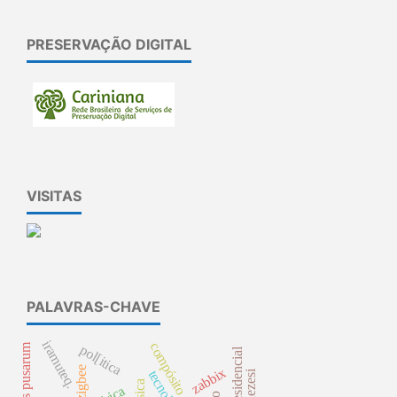
PRESERVAÇÃO DIGITAL
VISITAS
PALAVRAS-CHAVE
iramuteq.
compósito cerâmico
pol[itica
zigbee
zabbix