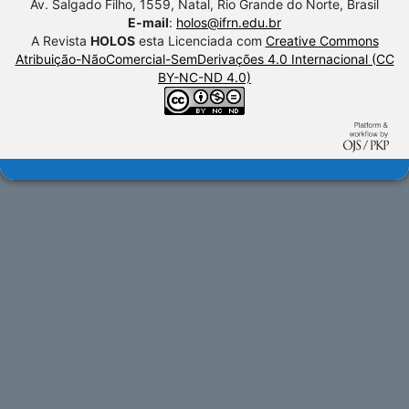
Av. Salgado Filho, 1559, Natal, Rio Grande do Norte, Brasil
E-mail
:
holos@ifrn.edu.br
A Revista
HOLOS
esta Licenciada com
Creative Commons
Atribuição-NãoComercial-SemDerivações 4.0 Internacional (CC
BY-NC-ND 4.0)