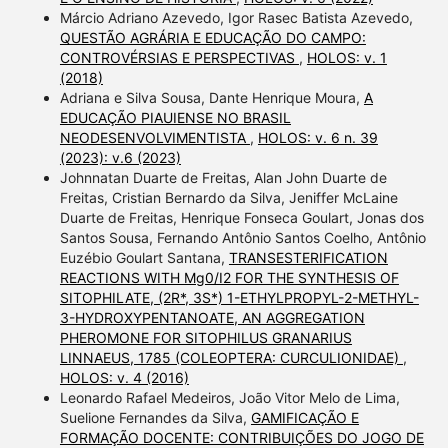
Márcio Adriano Azevedo, Igor Rasec Batista Azevedo,
QUESTÃO AGRÁRIA E EDUCAÇÃO DO CAMPO:
CONTROVÉRSIAS E PERSPECTIVAS
,
HOLOS: v. 1
(2018)
Adriana e Silva Sousa, Dante Henrique Moura,
A
EDUCAÇÃO PIAUIENSE NO BRASIL
NEODESENVOLVIMENTISTA
,
HOLOS: v. 6 n. 39
(2023): v.6 (2023)
Johnnatan Duarte de Freitas, Alan John Duarte de
Freitas, Cristian Bernardo da Silva, Jeniffer McLaine
Duarte de Freitas, Henrique Fonseca Goulart, Jonas dos
Santos Sousa, Fernando Antônio Santos Coelho, Antônio
Euzébio Goulart Santana,
TRANSESTERIFICATION
REACTIONS WITH Mg0/I2 FOR THE SYNTHESIS OF
SITOPHILATE, (2R*, 3S*) 1-ETHYLPROPYL-2-METHYL-
3-HYDROXYPENTANOATE, AN AGGREGATION
PHEROMONE FOR SITOPHILUS GRANARIUS
LINNAEUS, 1785 (COLEOPTERA: CURCULIONIDAE)
,
HOLOS: v. 4 (2016)
Leonardo Rafael Medeiros, João Vitor Melo de Lima,
Suelione Fernandes da Silva,
GAMIFICAÇÃO E
FORMAÇÃO DOCENTE: CONTRIBUIÇÕES DO JOGO DE