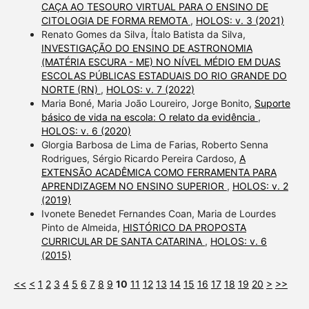
CAÇA AO TESOURO VIRTUAL PARA O ENSINO DE
CITOLOGIA DE FORMA REMOTA
,
HOLOS: v. 3 (2021)
Renato Gomes da Silva, Ítalo Batista da Silva,
INVESTIGAÇÃO DO ENSINO DE ASTRONOMIA
(MATÉRIA ESCURA - ME) NO NÍVEL MÉDIO EM DUAS
ESCOLAS PÚBLICAS ESTADUAIS DO RIO GRANDE DO
NORTE (RN)
,
HOLOS: v. 7 (2022)
Maria Boné, Maria João Loureiro, Jorge Bonito,
Suporte
básico de vida na escola: O relato da evidência
,
HOLOS: v. 6 (2020)
Glorgia Barbosa de Lima de Farias, Roberto Senna
Rodrigues, Sérgio Ricardo Pereira Cardoso,
A
EXTENSÃO ACADÊMICA COMO FERRAMENTA PARA
APRENDIZAGEM NO ENSINO SUPERIOR
,
HOLOS: v. 2
(2019)
Ivonete Benedet Fernandes Coan, Maria de Lourdes
Pinto de Almeida,
HISTÓRICO DA PROPOSTA
CURRICULAR DE SANTA CATARINA
,
HOLOS: v. 6
(2015)
<<
<
1
2
3
4
5
6
7
8
9
10
11
12
13
14
15
16
17
18
19
20
>
>>