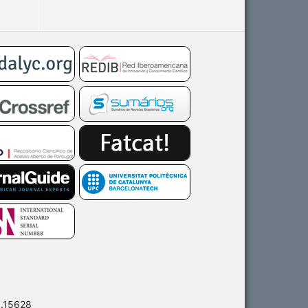
0.15628