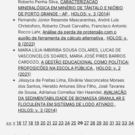
Roberto Penha Silva,
CARACTERIZAÇÃO
MINERALÓGICA EM MINÉRIO DE TÂNTALO E NIÓBIO
DE PORTO GRANDE - AP
,
HOLOS: v. 3 (2014)
Fernando Júnior Resende Mascarenhas, André Luis
Christoforo, Roberto Chust Carvalho, Francisco Antonio
Rocco Lahr,
Análise da perda de protensão com o
auxílio de ferramenta de cálculo alternativa
,
HOLOS: v.
8 (2022)
MARIA LÍLIA IMBIRIBA SOUSA COLARES, LUCAS DE
VASCONCELOS SOARES, MARIA JOSÉ PIRES BARROS
CARDOZO,
A GESTÃO EDUCACIONAL COMO POLÍTICA:
PROPOSIÇÕES NA ESCOLA PÚBLICA
,
HOLOS: v. 2
(2021)
Jéssyca de Freitas Lima, Elivânia Vasconcelos Moraes
dos Santos, Heraldo Antunes Silva Filho, José Tavares
de Sousa, Adrianus Cornelius Van Haandel,
AVALIAÇÃO
DA SEDIMENTABILIDADE DE BIOMASSA GRANULAR E
FLOCULENTA EM SISTEMAS DE LODO ATIVADO
,
HOLOS: v. 3 (2014)
<<
<
16
17
18
19
20
21
22
23
24
25
26
27
28
29
30
31
32
33
34