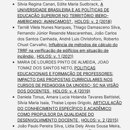
Silvia Regina Canan, Edite Maria Sudbrack,
A
UNIVERSIDADE BRASILEIRA E AS POLÍTICAS DE
EDUCAÇÃO SUPERIOR NO TERRITÓRIO IBERO-
AMERICANO: AVANÇAMOS?
,
HOLOS: v. 2 (2018)
Tarniê Vilela Nunes Narques, Thiago Damasceno Silva,
Fernando Júnior Resende Mascarenhas, João Carlos
dos Santos Canhada, André Luis Christoforo, Roberto
Chust Carvalho,
Influência de métodos de cálculo do
TRRF na verificação de edifícios em situação de
incêndio
,
HOLOS: v. 1 (2021)
MARIA DE LOURDES PINTO DE ALMEIDA, JOAO
TOMAZ DOS SANTOS NETO,
POLITICAS
EDUCACIONAIS E FORMAÇÃO DE PROFESSORES:
IMPACTO DAS PROPOSTAS CURRICULARES NOS
CURSOS DE PEDAGOGIA DA UNOESC- SC NA VISÃO
DOS DOCENTES
,
HOLOS: v. 4 (2019)
Daniela Tonus, Amara Lucia Holanda Tavares Battistel,
Sílvia Maria Isaia, Thaise Lopes Grigolo,
ARTICULAÇÃO
DO CONHECIMENTO ESPECÍFICO E ACADÊMICO
COMO PROPULSOR DA QUALIDADE DO
DESENVOLVIMENTO DOCENTE
,
HOLOS: v. 2 (2015)
João Paulo Pereira Silva, Lídia Dely Alves Sousa Meira,