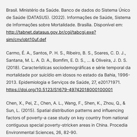
Brasil. Ministério da Saúde. Banco de dados do Sistema Único
de Saúde (DATASUS). (2022). Informações de Saúde, Sistema
de Informações sobre Mortalidade. Brasília. Disponível em:
http://tabnet.datasus.gov.br/cgi/tabcgi.exe?
sim/cnv/obt10uf.def
Carmo, É. A., Santos, P. H. S., Ribeiro, B. S., Soares, C. D. J.,
Santana, M. L. A. D. A., Bomfim, E. D. S., ... & Oliveira, J. D. S.
(2018). Características sociodemográficas e série temporal da
mortalidade por suicídio em idosos no estado da Bahia, 1996-
2013. Epidemiologia e Serviços de Saúde, 27, e20171971.
https://doi.org/10.5123/S1679-49742018000100001
Chen, X., Pei, Z., Chen, A. L., Wang, F., Shen, K., Zhou, Q., &
Sun, L. (2015). Spatial distribution patterns and influencing
factors of poverty-a case study on key country from national
contiguous special poverty-stricken areas in China. Procedia
Environmental Sciences, 26, 82-90.