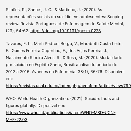
Simões, R., Santos, J. C., & Martinho, J. (2020). As
representações sociais do suicídio em adolescentes: Scoping
review. Revista Portuguesa de Enfermagem de Saúde Mental,
(23), 54-62.
https://doi.org/10.19131/rpesm.0273
Tavares, F. L., Marti Pedroni Borgo, V., Marabotti Costa Leite,
F., Gomes Ferreira Cupertino, E., dos Anjos Pereira, J.,
Nascimento Ribeiro Alves, R., & Rosa, M. (2020). Mortalidade
por suicídio no Espírito Santo, Brasil: análise do período de
2012 a 2016. Avances en Enfermería, 38(1), 66-76. Disponível
em:
https://revistas.unal.edu.co/index.php/avenferm/article/view/79
WHO. World Health Organization. (2021). Suicide: facts and
figures globally. Disponível em:
https://www.who.int/publications/i/item/WHO-MSD-UCN-
MHE-22.03
.