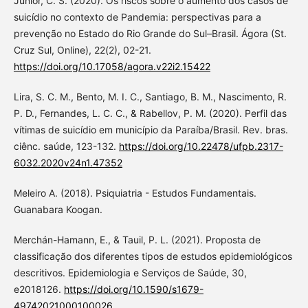
Junior, C. S. (2020). Os riscos sobre o aumento dos casos de
suicídio no contexto de Pandemia: perspectivas para a
prevenção no Estado do Rio Grande do Sul–Brasil. Ágora (St.
Cruz Sul, Online), 22(2), 02-21.
https://doi.org/10.17058/agora.v22i2.15422
Lira, S. C. M., Bento, M. I. C., Santiago, B. M., Nascimento, R.
P. D., Fernandes, L. C. C., & Rabellov, P. M. (2020). Perfil das
vítimas de suicídio em município da Paraíba/Brasil. Rev. bras.
ciênc. saúde, 123-132.
https://doi.org/10.22478/ufpb.2317-
6032.2020v24n1.47352
Meleiro A. (2018). Psiquiatria - Estudos Fundamentais.
Guanabara Koogan.
Merchán-Hamann, E., & Tauil, P. L. (2021). Proposta de
classificação dos diferentes tipos de estudos epidemiológicos
descritivos. Epidemiologia e Serviços de Saúde, 30,
e2018126.
https://doi.org/10.1590/s1679-
49742021000100026