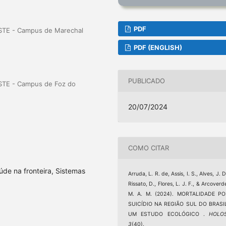
PDF
ESTE - Campus de Marechal
PDF (ENGLISH)
PUBLICADO
ESTE - Campus de Foz do
20/07/2024
COMO CITAR
úde na fronteira, Sistemas
Arruda, L. R. de, Assis, I. S., Alves, J. D
Rissato, D., Flores, L. J. F., & Arcoverd
M. A. M. (2024). MORTALIDADE PO
SUICÍDIO NA REGIÃO SUL DO BRASIL
UM ESTUDO ECOLÓGICO .
HOLO
3
(40).