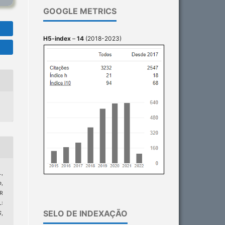
GOOGLE METRICS
H5-index
–
14
(2018-2023)
.,
e,
R
:
SELO DE INDEXAÇÃO
S
,