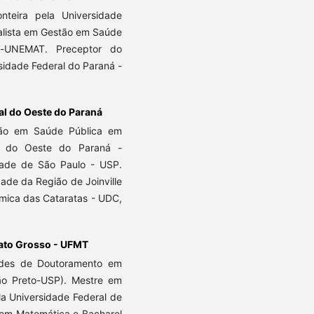
teira pela Universidade
alista em Gestão em Saúde
o-UNEMAT. Preceptor do
sidade Federal do Paraná -
al do Oeste do Paraná
ão em Saúde Pública em
al do Oeste do Paraná -
dade de São Paulo - USP.
ade da Região de Joinville
âmica das Cataratas - UDC,
Mato Grosso - UFMT
ades de Doutoramento em
o Preto-USP). Mestre em
la Universidade Federal de
 em Matemática e Bacharel