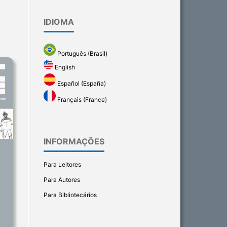
IDIOMA
Português (Brasil)
English
Español (España)
Français (France)
INFORMAÇÕES
Para Leitores
Para Autores
Para Bibliotecários