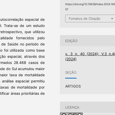
https://doi.org/10.15628/holos.2024.16
57
Fomatos de Citação
autocorrelação especial de
il. Trata-se de um estudo
etrospectivo, que utilizou
lidade fornecidos pelo
EDIÇÃO
o de Saúde no período de
o foi utilizada como base
v. 3 n. 40 (2024): V.3 n.4
ação espacial, através dos
(2024)
irmados 28.468 casos de
rande do Sul acumulou maior
SEÇÃO
aior taxa de mortalidade
 análise espacial permitiu
ARTIGOS
 taxas de mortalidade por
tificar áreas prioritárias de
LICENÇA