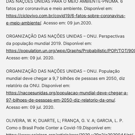
DAS NAÇÕES UNIDAS PARA O MEIO AMBIENTE-PNUMA. 6
fatos por coronavírus e meio ambiente. Disponível em:
https://ciclovivo.com.br/covid19/6-fatos-sobre-coronavirus-
e-meio-ambiente/
. Acesso em: 09 jun.2020.
ORGANIZAÇÃO DAS NAÇÕES UNIDAS – ONU. Perspectivas
da população mundial 2019. Disponível em:
https://population.un.org/wpp/Graphs/Probabilistic/POP/TOT/90
Acesso em: 09 jul. 2020.
ORGANIZAÇÃO DAS NAÇÕES UNIDAS – ONU. População
mundial deve chegar a 9,7 bilhões de pessoas em 2050, diz
relatório da ONU. Disponível em:
https://nacoesunidas.org/populacao-mundial-deve-chegar-a-
97-bilhoes-de-pessoas-em-2050-diz-relatorio-da-onu/
.
Acesso em: 09 jul. 2020.
OLIVEIRA, W. K; DUARTE, L; FRANÇA, G. V. A; GARCIA, L. P.
Como o Brasil Pode Conter a Covid-19.Disponível em:
https://www.scielosp.org/article/ress/2020.v29n2/e2020044/pt/
.