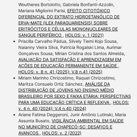
Woutheres Bortolotto, Gabriela Bonfanti-Azzolin,
Mariana Migliorini Parisi,
EFEITO CITOTÓXICO
DIFERENCIAL DO EXTRATO HIDROETANÓLICO DE
ERVA-MATE (ILEX PARAGUARIENSIS) SOBRE
ERITRÓCITOS E CÉLULAS MONONUCLEARES DE
SANGUE PERIFÉRICO
,
HOLOS: v. 1 (2021)
Priscilla Carvalho Pádua, Silvely Tiemi Kojo Sousa,
Naianny Vieira Silva, Patrícia Rogalski Lima, Aurimar
Gonçalves Sousa, Mirian Cristina dos Santos Almeida,
AVALIAÇÃO DA SATISFAÇÃO E APRENDIZAGEM EM
AÇÕES DE EDUCAÇÃO PERMANENTE EM SAÚDE
,
HOLOS: v. 8 n. 41 (2025): V.8 n.41 (2025)
Miriam Marinho Chrizostimo, Raquel Chrizostimo,
Maritza Consuelo Ortiz Sánchez,
ANÁLISE DA
DISTRIBUIÇÃO DE JOVENS NO ENSINO MÉDIO
BRASILEIRO POR SEXO E FAIXA ETÁRIA: PERSPECTIVAS
PARA UMA EDUCAÇÃO CRÍTICA E REFLEXIVA
,
HOLOS:
v. 4 n. 40 (2024): V.4 n.40 (2024)
Ariane Fatima Deggeroni, Junir Antônio Lutinski, Maria
Assunta Busato,
VIGILÂNCIA AMBIENTAL EM SAÚDE
NO MUNICÍPIO DE CHAPECÓ-SC: DESAFIOS E
AVANÇOS
,
HOLOS: v. 2 (2022)