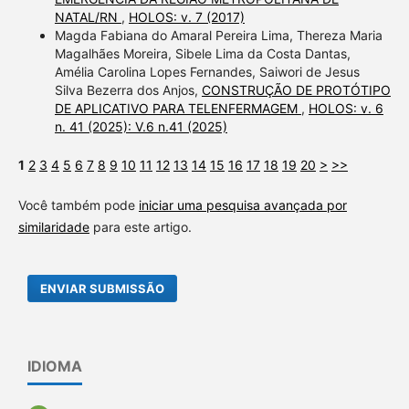
NATAL/RN
,
HOLOS: v. 7 (2017)
Magda Fabiana do Amaral Pereira Lima, Thereza Maria
Magalhães Moreira, Sibele Lima da Costa Dantas,
Amélia Carolina Lopes Fernandes, Saiwori de Jesus
Silva Bezerra dos Anjos,
CONSTRUÇÃO DE PROTÓTIPO
DE APLICATIVO PARA TELENFERMAGEM
,
HOLOS: v. 6
n. 41 (2025): V.6 n.41 (2025)
1
2
3
4
5
6
7
8
9
10
11
12
13
14
15
16
17
18
19
20
>
>>
Você também pode
iniciar uma pesquisa avançada por
similaridade
para este artigo.
ENVIAR SUBMISSÃO
IDIOMA