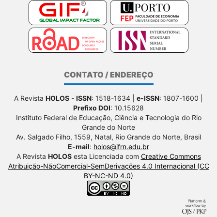
CONTATO / ENDEREÇO
A Revista
HOLOS
-
ISSN
: 1518-1634 |
e-ISSN
: 1807-1600 |
Prefixo DOI
: 10.15628
Instituto Federal de Educação, Ciência e Tecnologia do Rio
Grande do Norte
Av. Salgado Filho, 1559, Natal, Rio Grande do Norte, Brasil
E-mail
:
holos@ifrn.edu.br
A Revista
HOLOS
esta Licenciada com
Creative Commons
Atribuição-NãoComercial-SemDerivações 4.0 Internacional (CC
BY-NC-ND 4.0)