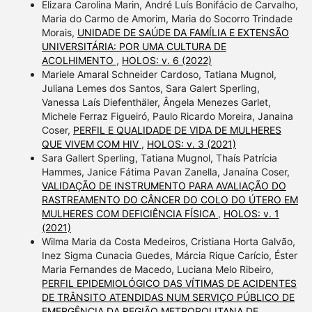
Elizara Carolina Marin, André Luís Bonifácio de Carvalho,
Maria do Carmo de Amorim, Maria do Socorro Trindade
Morais,
UNIDADE DE SAÚDE DA FAMÍLIA E EXTENSÃO
UNIVERSITÁRIA: POR UMA CULTURA DE
ACOLHIMENTO
,
HOLOS: v. 6 (2022)
Mariele Amaral Schneider Cardoso, Tatiana Mugnol,
Juliana Lemes dos Santos, Sara Galert Sperling,
Vanessa Laís Diefenthäler, Ângela Menezes Garlet,
Michele Ferraz Figueiró, Paulo Ricardo Moreira, Janaina
Coser,
PERFIL E QUALIDADE DE VIDA DE MULHERES
QUE VIVEM COM HIV
,
HOLOS: v. 3 (2021)
Sara Gallert Sperling, Tatiana Mugnol, Thaís Patrícia
Hammes, Janice Fátima Pavan Zanella, Janaína Coser,
VALIDAÇÃO DE INSTRUMENTO PARA AVALIAÇÃO DO
RASTREAMENTO DO CÂNCER DO COLO DO ÚTERO EM
MULHERES COM DEFICIÊNCIA FÍSICA
,
HOLOS: v. 1
(2021)
Wilma Maria da Costa Medeiros, Cristiana Horta Galvão,
Inez Sigma Cunacia Guedes, Márcia Rique Carício, Éster
Maria Fernandes de Macedo, Luciana Melo Ribeiro,
PERFIL EPIDEMIOLÓGICO DAS VÍTIMAS DE ACIDENTES
DE TRÂNSITO ATENDIDAS NUM SERVIÇO PÚBLICO DE
EMERGÊNCIA DA REGIÃO METROPOLITANA DE