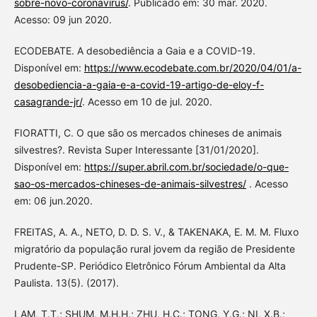
sobre-novo-coronavirus/
. Publicado em: 30 mar. 2020.
Acesso: 09 jun 2020.
ECODEBATE. A desobediência a Gaia e a COVID-19.
Disponível em:
https://www.ecodebate.com.br/2020/04/01/a-
desobediencia-a-gaia-e-a-covid-19-artigo-de-eloy-f-
casagrande-jr/
. Acesso em 10 de jul. 2020.
FIORATTI, C. O que são os mercados chineses de animais
silvestres?. Revista Super Interessante [31/01/2020].
Disponível em:
https://super.abril.com.br/sociedade/o-que-
sao-os-mercados-chineses-de-animais-silvestres/
. Acesso
em: 06 jun.2020.
FREITAS, A. A., NETO, D. D. S. V., & TAKENAKA, E. M. M. Fluxo
migratório da população rural jovem da região de Presidente
Prudente-SP. Periódico Eletrônico Fórum Ambiental da Alta
Paulista. 13(5). (2017).
LAM, T.T.; SHUM, M.H.H.; ZHU, H.C.; TONG, Y.G.; NI, X.B.;