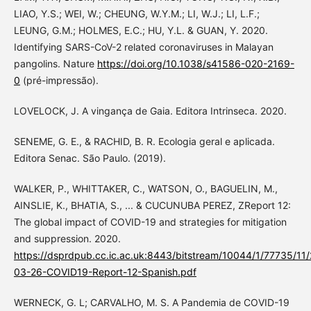
LIAO, Y.S.; WEI, W.; CHEUNG, W.Y.M.; LI, W.J.; LI, L.F.;
LEUNG, G.M.; HOLMES, E.C.; HU, Y.L. & GUAN, Y. 2020.
Identifying SARS-CoV-2 related coronaviruses in Malayan
pangolins. Nature
https://doi.org/10.1038/s41586-020-2169-
0
(pré-impressão).
LOVELOCK, J. A vingança de Gaia. Editora Intrinseca. 2020.
SENEME, G. E., & RACHID, B. R. Ecologia geral e aplicada.
Editora Senac. São Paulo. (2019).
WALKER, P., WHITTAKER, C., WATSON, O., BAGUELIN, M.,
AINSLIE, K., BHATIA, S., ... & CUCUNUBA PEREZ, ZReport 12:
The global impact of COVID-19 and strategies for mitigation
and suppression. 2020.
https://dsprdpub.cc.ic.ac.uk:8443/bitstream/10044/1/77735/11
03-26-COVID19-Report-12-Spanish.pdf
WERNECK, G. L; CARVALHO, M. S. A Pandemia de COVID-19