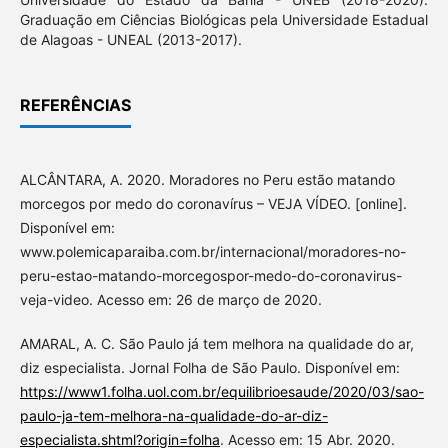
Graduação em Ciências Biológicas pela Universidade Estadual
de Alagoas - UNEAL (2013-2017).
REFERÊNCIAS
ALCÂNTARA, A. 2020. Moradores no Peru estão matando
morcegos por medo do coronavírus – VEJA VÍDEO. [online].
Disponível em:
www.polemicaparaiba.com.br/internacional/moradores-no-
peru-estao-matando-morcegospor-medo-do-coronavirus-
veja-video. Acesso em: 26 de março de 2020.
AMARAL, A. C. São Paulo já tem melhora na qualidade do ar,
diz especialista. Jornal Folha de São Paulo. Disponível em:
https://www1.folha.uol.com.br/equilibrioesaude/2020/03/sao-
paulo-ja-tem-melhora-na-qualidade-do-ar-diz-
especialista.shtml?origin=folha
. Acesso em: 15 Abr. 2020.