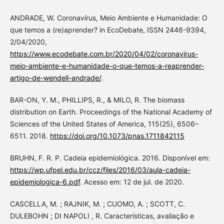
ANDRADE, W. Coronavírus, Meio Ambiente e Humanidade: O
que temos a (re)aprender? in EcoDebate, ISSN 2446-9394,
2/04/2020,
https://www.ecodebate.com.br/2020/04/02/coronavirus-
meio-ambiente-e-humanidade-o-que-temos-a-reaprender-
artigo-de-wendell-andrade/
.
BAR-ON, Y. M., PHILLIPS, R., & MILO, R. The biomass
distribution on Earth. Proceedings of the National Academy of
Sciences of the United States of America, 115(25), 6506–
6511. 2018.
https://doi.org/10.1073/pnas.1711842115
BRUHN, F. R. P. Cadeia epidemiológica. 2016. Disponível em:
https://wp.ufpel.edu.br/ccz/files/2016/03/aula-cadeia-
epidemiologica-6.pdf
. Acesso em: 12 de jul. de 2020.
CASCELLA, M. ; RAJNIK, M. ; CUOMO, A. ; SCOTT, C.
DULEBOHN ; DI NAPOLI , R. Características, avaliação e