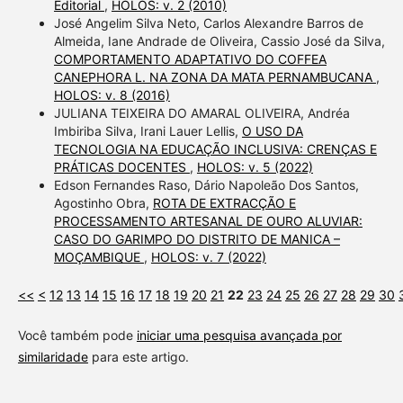
Editorial
,
HOLOS: v. 2 (2010)
José Angelim Silva Neto, Carlos Alexandre Barros de
Almeida, Iane Andrade de Oliveira, Cassio José da Silva,
COMPORTAMENTO ADAPTATIVO DO COFFEA
CANEPHORA L. NA ZONA DA MATA PERNAMBUCANA
,
HOLOS: v. 8 (2016)
JULIANA TEIXEIRA DO AMARAL OLIVEIRA, Andréa
Imbiriba Silva, Irani Lauer Lellis,
O USO DA
TECNOLOGIA NA EDUCAÇÃO INCLUSIVA: CRENÇAS E
PRÁTICAS DOCENTES
,
HOLOS: v. 5 (2022)
Edson Fernandes Raso, Dário Napoleão Dos Santos,
Agostinho Obra,
ROTA DE EXTRACÇÃO E
PROCESSAMENTO ARTESANAL DE OURO ALUVIAR:
CASO DO GARIMPO DO DISTRITO DE MANICA –
MOÇAMBIQUE
,
HOLOS: v. 7 (2022)
<<
<
12
13
14
15
16
17
18
19
20
21
22
23
24
25
26
27
28
29
30
Você também pode
iniciar uma pesquisa avançada por
similaridade
para este artigo.