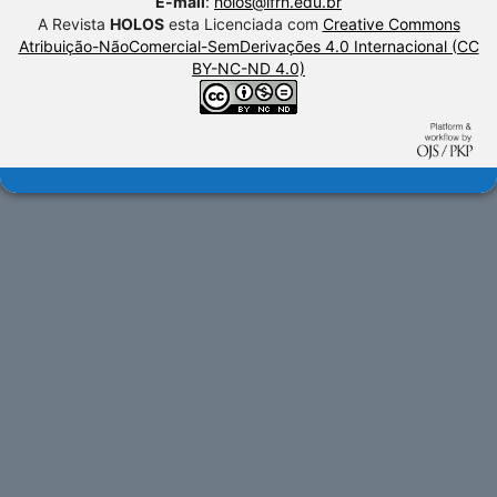
E-mail
:
holos@ifrn.edu.br
A Revista
HOLOS
esta Licenciada com
Creative Commons
Atribuição-NãoComercial-SemDerivações 4.0 Internacional (CC
BY-NC-ND 4.0)