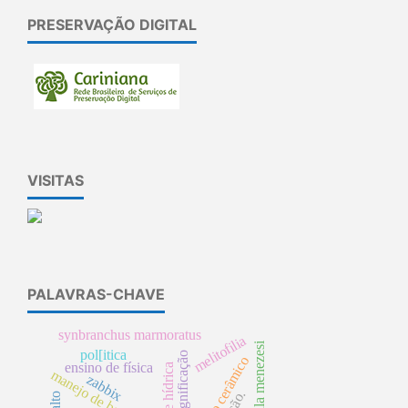
PRESERVAÇÃO DIGITAL
VISITAS
PALAVRAS-CHAVE
synbranchus marmoratus
melitofilia
crenicichla menezesi
pol[itica
ressignificação
compósito cerâmico
ensino de física
manejo de bacia
zabbix