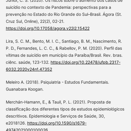
Junior, C. S. (2020). Os riscos sobre o aumento dos casos de
suicídio no contexto de Pandemia: perspectivas para a
prevenção no Estado do Rio Grande do Sul–Brasil. Ágora (St.
Cruz Sul, Online), 22(2), 02-21.
https://doi.org/10.17058/agora.v22i2.15422
Lira, S. C. M., Bento, M. I. C., Santiago, B. M., Nascimento, R.
P. D., Fernandes, L. C. C., & Rabellov, P. M. (2020). Perfil das
vítimas de suicídio em município da Paraíba/Brasil. Rev. bras.
ciênc. saúde, 123-132.
https://doi.org/10.22478/ufpb.2317-
6032.2020v24n1.47352
Meleiro A. (2018). Psiquiatria - Estudos Fundamentais.
Guanabara Koogan.
Merchán-Hamann, E., & Tauil, P. L. (2021). Proposta de
classificação dos diferentes tipos de estudos epidemiológicos
descritivos. Epidemiologia e Serviços de Saúde, 30,
e2018126.
https://doi.org/10.1590/s1679-
49742021000100026