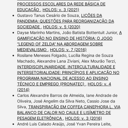
PROCESSOS ESCOLARES DA REDE BÁSICA DE
EDUCAÇÃO
,
HOLOS: v. 3 (2021)
Gustavo Tanus Cesário de Souza,
LIÇÕES DA
PANDEMIA: QUESTÕES PARA REORGANIZAÇÃO DA
SOCIEDADE
,
HOLOS: v. 5 (2020)
Dayse Marinho Martins, João Batista Bottentuit Junior,
A
GAMIFICAÇÃO NO ENSINO DE HISTÓRIA: O JOGO
“LEGEND OF ZELDA” NA ABORDAGEM SOBRE
MEDIEVALISMO
,
HOLOS: v. 7 (2016)
Rosilane Meneses Folgado, Lucília Regina de Souza
Machado, Alexandre Lana Ziviani, Alex Mourão Terzi,
INTERDISCIPLINARIDADE, INTERCULTURALIDADE E
INTERSETORIALIDADE: PRINCÍPIOS E APLICAÇÃO NO
PROGRAMA NACIONAL DE ACESSO AO ENSINO
TÉCNICO E EMPREGO (PRONATEC)
,
HOLOS: v. 4
(2014)
Carlos Alexandre Barros de Almeida, Iane Andrade de
Oliveira, José Angelim da Silva Neto, Cassio Jose da
Silva,
TRANSPIRAÇÃO EM COFFEA CANEPHORA L. VIA
BALANÇO DE CALOR NO CAULE E LISÍMETRO DE
PESAGEM ELETRÔNICA
,
HOLOS: v. 3 (2016)
André Luis Calado Araújo, José Yvan Pereira Leite,