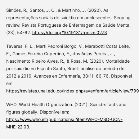
Simões, R., Santos, J. C., & Martinho, J. (2020). As
representações sociais do suicídio em adolescentes: Scoping
review. Revista Portuguesa de Enfermagem de Saúde Mental,
(23), 54-62.
https://doi.org/10.19131/rpesm.0273
Tavares, F. L., Marti Pedroni Borgo, V., Marabotti Costa Leite,
F., Gomes Ferreira Cupertino, E., dos Anjos Pereira, J.,
Nascimento Ribeiro Alves, R., & Rosa, M. (2020). Mortalidade
por suicídio no Espírito Santo, Brasil: análise do período de
2012 a 2016. Avances en Enfermería, 38(1), 66-76. Disponível
em:
https://revistas.unal.edu.co/index.php/avenferm/article/view/79
WHO. World Health Organization. (2021). Suicide: facts and
figures globally. Disponível em:
https://www.who.int/publications/i/item/WHO-MSD-UCN-
MHE-22.03
.