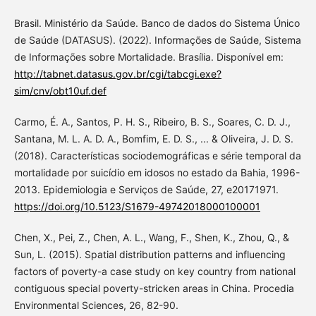
Brasil. Ministério da Saúde. Banco de dados do Sistema Único
de Saúde (DATASUS). (2022). Informações de Saúde, Sistema
de Informações sobre Mortalidade. Brasília. Disponível em:
http://tabnet.datasus.gov.br/cgi/tabcgi.exe?
sim/cnv/obt10uf.def
Carmo, É. A., Santos, P. H. S., Ribeiro, B. S., Soares, C. D. J.,
Santana, M. L. A. D. A., Bomfim, E. D. S., ... & Oliveira, J. D. S.
(2018). Características sociodemográficas e série temporal da
mortalidade por suicídio em idosos no estado da Bahia, 1996-
2013. Epidemiologia e Serviços de Saúde, 27, e20171971.
https://doi.org/10.5123/S1679-49742018000100001
Chen, X., Pei, Z., Chen, A. L., Wang, F., Shen, K., Zhou, Q., &
Sun, L. (2015). Spatial distribution patterns and influencing
factors of poverty-a case study on key country from national
contiguous special poverty-stricken areas in China. Procedia
Environmental Sciences, 26, 82-90.