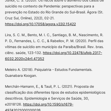
Junior, C. S. (2020). Os riscos sobre o aumento dos casos de
suicídio no contexto de Pandemia: perspectivas para a
prevenção no Estado do Rio Grande do Sul–Brasil. Ágora (St.
Cruz Sul, Online), 22(2), 02-21.
https://doi.org/10.17058/agora.v22i2.15422
Lira, S. C. M., Bento, M. I. C., Santiago, B. M., Nascimento, R.
P. D., Fernandes, L. C. C., & Rabellov, P. M. (2020). Perfil das
vítimas de suicídio em município da Paraíba/Brasil. Rev. bras.
ciênc. saúde, 123-132.
https://doi.org/10.22478/ufpb.2317-
6032.2020v24n1.47352
Meleiro A. (2018). Psiquiatria - Estudos Fundamentais.
Guanabara Koogan.
Merchán-Hamann, E., & Tauil, P. L. (2021). Proposta de
classificação dos diferentes tipos de estudos epidemiológicos
descritivos. Epidemiologia e Serviços de Saúde, 30,
e2018126.
https://doi.org/10.1590/s1679-
49742021000100026