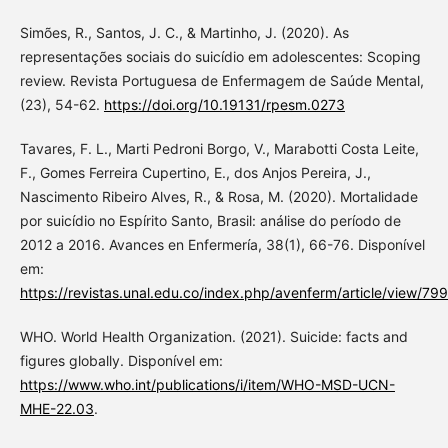
Simões, R., Santos, J. C., & Martinho, J. (2020). As
representações sociais do suicídio em adolescentes: Scoping
review. Revista Portuguesa de Enfermagem de Saúde Mental,
(23), 54-62.
https://doi.org/10.19131/rpesm.0273
Tavares, F. L., Marti Pedroni Borgo, V., Marabotti Costa Leite,
F., Gomes Ferreira Cupertino, E., dos Anjos Pereira, J.,
Nascimento Ribeiro Alves, R., & Rosa, M. (2020). Mortalidade
por suicídio no Espírito Santo, Brasil: análise do período de
2012 a 2016. Avances en Enfermería, 38(1), 66-76. Disponível
em:
https://revistas.unal.edu.co/index.php/avenferm/article/view/79
WHO. World Health Organization. (2021). Suicide: facts and
figures globally. Disponível em:
https://www.who.int/publications/i/item/WHO-MSD-UCN-
MHE-22.03
.