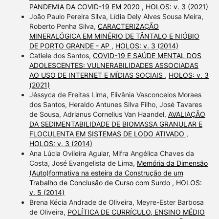
PANDEMIA DA COVID-19 EM 2020
,
HOLOS: v. 3 (2021)
João Paulo Pereira Silva, Lídia Dely Alves Sousa Meira,
Roberto Penha Silva,
CARACTERIZAÇÃO
MINERALÓGICA EM MINÉRIO DE TÂNTALO E NIÓBIO
DE PORTO GRANDE - AP
,
HOLOS: v. 3 (2014)
Catiele dos Santos,
COVID-19 E SAÚDE MENTAL DOS
ADOLESCENTES: VULNERABILIDADES ASSOCIADAS
AO USO DE INTERNET E MÍDIAS SOCIAIS
,
HOLOS: v. 3
(2021)
Jéssyca de Freitas Lima, Elivânia Vasconcelos Moraes
dos Santos, Heraldo Antunes Silva Filho, José Tavares
de Sousa, Adrianus Cornelius Van Haandel,
AVALIAÇÃO
DA SEDIMENTABILIDADE DE BIOMASSA GRANULAR E
FLOCULENTA EM SISTEMAS DE LODO ATIVADO
,
HOLOS: v. 3 (2014)
Ana Lúcia Ovileira Aguiar, Mifra Angélica Chaves da
Costa, José Evangelista de Lima,
Memória da Dimensão
(Auto)formativa na esteira da Construção de um
Trabalho de Conclusão de Curso com Surdo
,
HOLOS:
v. 5 (2014)
Brena Kécia Andrade de Oliveira, Meyre-Ester Barbosa
de Oliveira,
POLÍTICA DE CURRÍCULO, ENSINO MÉDIO