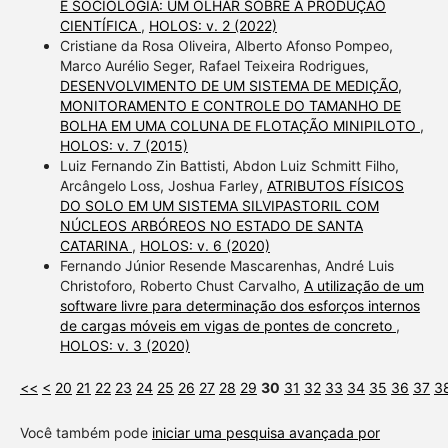
E SOCIOLOGIA: UM OLHAR SOBRE A PRODUÇÃO
CIENTÍFICA
,
HOLOS: v. 2 (2022)
Cristiane da Rosa Oliveira, Alberto Afonso Pompeo,
Marco Aurélio Seger, Rafael Teixeira Rodrigues,
DESENVOLVIMENTO DE UM SISTEMA DE MEDIÇÃO,
MONITORAMENTO E CONTROLE DO TAMANHO DE
BOLHA EM UMA COLUNA DE FLOTAÇÃO MINIPILOTO
,
HOLOS: v. 7 (2015)
Luiz Fernando Zin Battisti, Abdon Luiz Schmitt Filho,
Arcângelo Loss, Joshua Farley,
ATRIBUTOS FÍSICOS
DO SOLO EM UM SISTEMA SILVIPASTORIL COM
NÚCLEOS ARBÓREOS NO ESTADO DE SANTA
CATARINA
,
HOLOS: v. 6 (2020)
Fernando Júnior Resende Mascarenhas, André Luis
Christoforo, Roberto Chust Carvalho,
A utilização de um
software livre para determinação dos esforços internos
de cargas móveis em vigas de pontes de concreto
,
HOLOS: v. 3 (2020)
<<
<
20
21
22
23
24
25
26
27
28
29
30
31
32
33
34
35
36
37
3
Você também pode
iniciar uma pesquisa avançada por