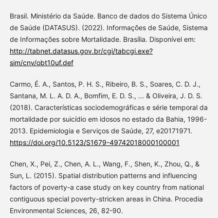
Brasil. Ministério da Saúde. Banco de dados do Sistema Único
de Saúde (DATASUS). (2022). Informações de Saúde, Sistema
de Informações sobre Mortalidade. Brasília. Disponível em:
http://tabnet.datasus.gov.br/cgi/tabcgi.exe?
sim/cnv/obt10uf.def
Carmo, É. A., Santos, P. H. S., Ribeiro, B. S., Soares, C. D. J.,
Santana, M. L. A. D. A., Bomfim, E. D. S., ... & Oliveira, J. D. S.
(2018). Características sociodemográficas e série temporal da
mortalidade por suicídio em idosos no estado da Bahia, 1996-
2013. Epidemiologia e Serviços de Saúde, 27, e20171971.
https://doi.org/10.5123/S1679-49742018000100001
Chen, X., Pei, Z., Chen, A. L., Wang, F., Shen, K., Zhou, Q., &
Sun, L. (2015). Spatial distribution patterns and influencing
factors of poverty-a case study on key country from national
contiguous special poverty-stricken areas in China. Procedia
Environmental Sciences, 26, 82-90.