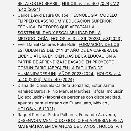
RELATOS DO BRASIL
,
HOLOS: v. 2 n. 40 (2024): V.2
n.40 (2024)
Carlos David Laura Quispe,
TECNOLOGÍA, MODELO
FLIPPED CLASSROOM Y EDUCACIÓN SUPERIOR
TÉCNICA: FACTORES QUE AFECTAN LA
SOSTENIBILIDAD Y ESCALABILIDAD DE LA
METODOLOGÍA
,
HOLOS: v. 3 n. 39 (2023): v.3(2023)
Ever Daniel Cáceres Rolín Rolín,
FORMACIÓN DE LOS
ESTUDIANTES DEL 2º Y 3º AÑO DE LA CARRERA DE
LICENCIATURA EN CIENCIAS DE LA EDUCACIÓN A
PARTIR DE APRENDIZAJE BASADO EN PROYECTO
COMUNITARIO (ABPC) EN LA FACULTAD DE
HUMANIDADES-UNI, AÑOS 2023-2024
,
HOLOS: v. 4
n. 40 (2024): V.4 n.40 (2024)
Diana del Consuelo Caldera González, Éctor Jaime
Ramírez Barba, Plinio Manuel Martínez Tafolla,
Inclusión
(¿o exclusión?) laboral de personas con discapacidad.
Apuntes para el estado de Guanajuato, México
,
HOLOS: v. 6 (2021)
Raquel Pereira, Pedro Palhares, Fernando Azevedo,
DESENVOLVIMENTO DO GOSTO PELA POESIA E PELA
MATEMÁTICA EM CRIANÇAS DE 5 ANOS
,
HOLOS: v. 1