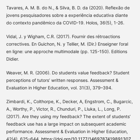
Tavares, A. M. B. do N., & Silva, B. D. da (2020). Reflexão de
jovens pesquisadores sobre a experiência educativa diante
do contexto pandêmico da COVID-19. Holos, 36(5), 1-26.
Vidal, J. y Wigham, C.R. (2017). Fournir des rétroactions
correctives. En Guichon, N. y Tellier, M. (Dir.) Enseigner l’oral
en ligne: une approche multimodale (pp. 125-150). Editions
Didier.
Weaver, M. R. (2006). Do students value feedback? Student
perceptions of tutors’ written responses. Assessment &
Evaluation in Higher Education, vol. 31(3), 379–394.
Zimbardi, K., Colthorpe, K., Decker, A, Engstrom, C., Bugarcic,
A., Worthy, P., Victor, R., Chunduri, P., Lluka, L., Long, P.
(2017). Are they using my feedback? The extent of students’
feedback use has a large impact on subsequent academic
performance. Assessment & Evaluation in Higher Education,
42(4), 625–644.
https://doi.org/10.1177/1469787419891307