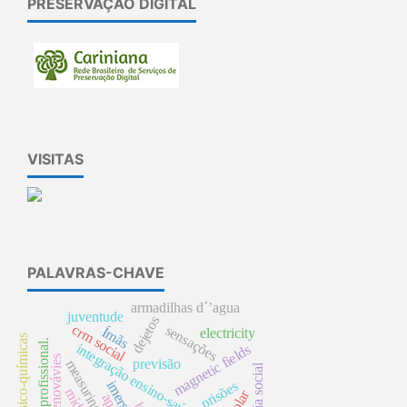
PRESERVAÇÃO DIGITAL
VISITAS
PALAVRAS-CHAVE
armadilhas d´’agua
juventude
dejetos
crm social
sensações
Ímãs
electricity
análises físico-químicas
trajetória profissional.
integração ensino-saúde
magnetic fields
previsão
measuring
imersão
prisões