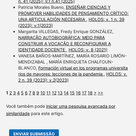
n. 41 (2025): V.1 n.41 (2025)
Patricia Morales Bueno,
ENSEÑAR CIENCIAS Y
PROMOVER HABILIDADES DE PENSAMIENTO CRÍTICO:
UNA ARTICULACIÓN NECESARIA
,
HOLOS: v. 1 n. 39
(2023): v.1(2023)
Margarita VILLEGAS, Fredy Enrique GONZÁLEZ,
NARRAÇÃO AUTOBIOGRÁFICA: MEIO PARA
CONSTRUIR A VOCAÇÃO E RECONFIGURAR A
IDENTIDADE DOCENTE
,
HOLOS: v. 8 (2021)
VANESA BAÑOS-MARTÍNEZ, MARÍA ROSARIO LIMÓN-
MENDIZABAL , MARÍA ENRIQUETA CHALFOUN-
BLANCO,
Formación virtual en los programas universita
rios de mayores: lecciones de la pandemia
,
HOLOS: v.
2 n. 39 (2023): v.2(2023)
1
2
3
4
5
6
7
8
9
10
11
12
13
14
15
16
17
18
>
>>
Você também pode
iniciar uma pesquisa avançada por
similaridade
para este artigo.
ENVIAR SUBMISSÃO