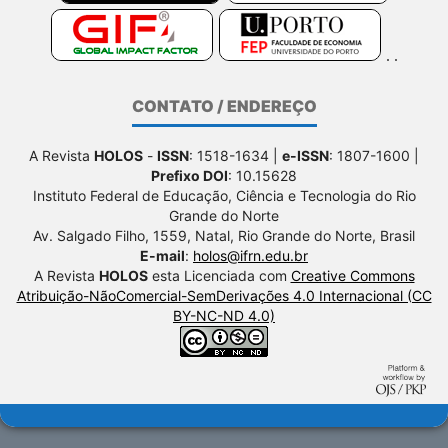
CONTATO / ENDEREÇO
A Revista
HOLOS
-
ISSN
: 1518-1634 |
e-ISSN
: 1807-1600 |
Prefixo DOI
: 10.15628
Instituto Federal de Educação, Ciência e Tecnologia do Rio
Grande do Norte
Av. Salgado Filho, 1559, Natal, Rio Grande do Norte, Brasil
E-mail
:
holos@ifrn.edu.br
A Revista
HOLOS
esta Licenciada com
Creative Commons
Atribuição-NãoComercial-SemDerivações 4.0 Internacional (CC
BY-NC-ND 4.0)