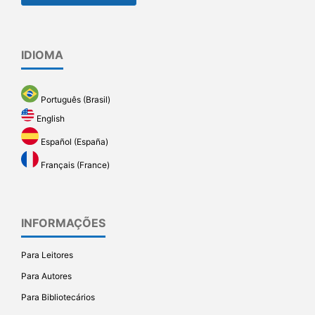
IDIOMA
Português (Brasil)
English
Español (España)
Français (France)
INFORMAÇÕES
Para Leitores
Para Autores
Para Bibliotecários