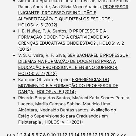
Alexandra Aparecida Liberato Trevisan, Maria de Fátima
Ramos Andrade, Ana Silvia Moço Aparicio,
PROFESSOR
INICIANTE, PROCESSO DE INDUÇÃO E
ALFABETIZAÇÃO: O QUE DIZEM OS ESTUDOS
,
HOLOS: v. 6 (2022)
I. B. Nuñez, F. A. Santos,
O PROFESSOR E A
FORMAÇÃO DOCENTE: A CRIATIVIDADE E AS
CRENÇAS EDUCATIVAS ONDE ESTÃO?
,
HOLOS: v. 2
(2012)
V. S. Oliveira, R. F. Silva,
SER BACHAREL E PROFESSOR:
DILEMAS NA FORMAÇÃO DE DOCENTES PARA A
EDUCAÇÃO PROFISSIONAL E ENSINO SUPERIOR
,
HOLOS: v. 2 (2012)
Karenine OLiveira Porpino,
EXPERIÊNCIAS DO
MOVIMENTO E A FORMAÇÃO DO PROFESSOR DE
DANÇA
,
HOLOS: v. 5 (2014)
Ricardo Braga dos Santos, Maârani Karla Soares Pereira
Lucena, Marília Campos Sabino, Maurício Lima
Alcântara, Nednaldo Dantas santos,
Avaliação do
Estágio Supervisionado para Graduandos em
Fisioterapia
,
HOLOS: v. 1 (2021)
<<
<
1
2
3
4
5
6
7
8
9
10
11
12
13
14
15
16
17
18
19
20
>
>>