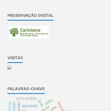
PRESERVAÇÃO DIGITAL
VISITAS
PALAVRAS-CHAVE
novo produto
pólen
Ímãs
brincadeira.
mining
biodigestão
juventude
crm social