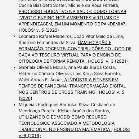
Cecilia Biasibetti Soster, Michele da Rosa Ferreira,
PROCESSO EDUCATIVO NA SAÚDE: COMO TORNAR
“VIVO” O ENSINO NOS AMBIENTES VIRTUAIS DE
APRENDIZAGEM, EM UM MOMENTO DE PANDEMIA?
,
HOLOS: v. 5 (2020)
Leonardo Rafael Medeiros, João Vitor Melo de Lima,
Suelione Fernandes da Silva,
GAMIFICAÇÃO E
FORMAÇÃO DOCENTE: CONTRIBUIÇÕES DO JOGO DE
CAÇA AO TESOURO VIRTUAL PARA O ENSINO DE
CITOLOGIA DE FORMA REMOTA
,
HOLOS: v. 3 (2021)
Gabriela Oliveira Moura, Ana Paula Borba Costa,
Hilderline Câmara Oliveira, Laís Karla Silva Barreto,
Walid Abbas El-Aouar,
A INDÚSTRIA FITNESS EM
TEMPOS DE PANDEMIA: TRANSFORMAÇÃO DIGITAL
NOS CENTROS DE CROSS TRAINING
,
HOLOS: v. 5
(2020)
Miquéias Rodrigues Barbosa, Kézia Cristiane de
Mendonça Pereira, Kleber Araújo dos Santos,
UTILIZANDO O EDMODO COMO RECURSO
TECNOLÓGICO ASSOCIADO À METODOLOGIA
TRADICIONAL NO ENSINO DA MATEMÁTICA
,
HOLOS:
v. 6 (2019)