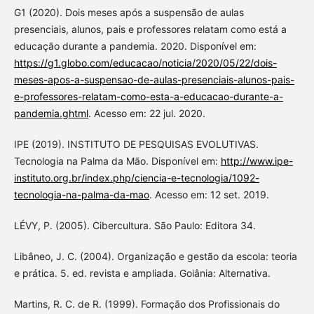
G1 (2020). Dois meses após a suspensão de aulas
presenciais, alunos, pais e professores relatam como está a
educação durante a pandemia. 2020. Disponível em:
https://g1.globo.com/educacao/noticia/2020/05/22/dois-
meses-apos-a-suspensao-de-aulas-presenciais-alunos-pais-
e-professores-relatam-como-esta-a-educacao-durante-a-
pandemia.ghtml
. Acesso em: 22 jul. 2020.
IPE (2019). INSTITUTO DE PESQUISAS EVOLUTIVAS.
Tecnologia na Palma da Mão. Disponível em:
http://www.ipe-
instituto.org.br/index.php/ciencia-e-tecnologia/1092-
tecnologia-na-palma-da-mao
. Acesso em: 12 set. 2019.
LÉVY, P. (2005). Cibercultura. São Paulo: Editora 34.
Libâneo, J. C. (2004). Organização e gestão da escola: teoria
e prática. 5. ed. revista e ampliada. Goiânia: Alternativa.
Martins, R. C. de R. (1999). Formação dos Profissionais do