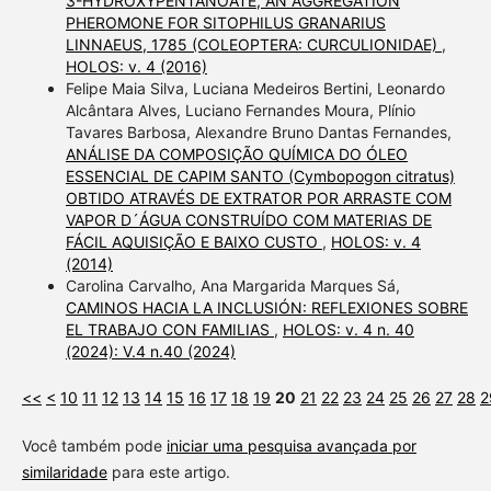
3-HYDROXYPENTANOATE, AN AGGREGATION
PHEROMONE FOR SITOPHILUS GRANARIUS
LINNAEUS, 1785 (COLEOPTERA: CURCULIONIDAE)
,
HOLOS: v. 4 (2016)
Felipe Maia Silva, Luciana Medeiros Bertini, Leonardo
Alcântara Alves, Luciano Fernandes Moura, Plínio
Tavares Barbosa, Alexandre Bruno Dantas Fernandes,
ANÁLISE DA COMPOSIÇÃO QUÍMICA DO ÓLEO
ESSENCIAL DE CAPIM SANTO (Cymbopogon citratus)
OBTIDO ATRAVÉS DE EXTRATOR POR ARRASTE COM
VAPOR D´ÁGUA CONSTRUÍDO COM MATERIAS DE
FÁCIL AQUISIÇÃO E BAIXO CUSTO
,
HOLOS: v. 4
(2014)
Carolina Carvalho, Ana Margarida Marques Sá,
CAMINOS HACIA LA INCLUSIÓN: REFLEXIONES SOBRE
EL TRABAJO CON FAMILIAS
,
HOLOS: v. 4 n. 40
(2024): V.4 n.40 (2024)
<<
<
10
11
12
13
14
15
16
17
18
19
20
21
22
23
24
25
26
27
28
2
Você também pode
iniciar uma pesquisa avançada por
similaridade
para este artigo.