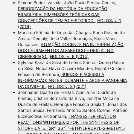
Simone Burioli Ivashita, João Paulo Pereira Coelho,
PERIODIZAÇÃO DA HISTÓRIA DA EDUCAÇÃO
BRASILEIRA: DIMENSÕES TEÓRICAS DAS
CONCEPÇÕES DE TEMPO HISTÓRICO
,
HOLOS: v. 1
(2019)
Maria de Fátima de Lima das Chagas, Karla Rosane do
Amaral Demoly, José Válter Rebouças, Kézia Viana
Gonçalves,
ATUAÇÃO DOCENTE NA INTER-RELAÇÃO
DOS LETRAMENTOS ALFABÉTICO E DIGITAL NO
CIBERESPAÇO
,
HOLOS: v. 6 (2014)
Sylvana Karla da Silva de Lemos Santos, Queila Pahim
da Silva, Núbia Flávia Oliveira Mendes, Renata Cristina
Fônseca de Rezende,
SURDOS E ACESSO À
INFORMAÇÃO: ANTES, DURANTE E APÓS A PANDEMIA
DA COVID-19
,
HOLOS: v. 3 (2021)
Johnnatan Duarte de Freitas, Alan John Duarte de
Freitas, Cristian Bernardo da Silva, Jeniffer McLaine
Duarte de Freitas, Henrique Fonseca Goulart, Jonas dos
Santos Sousa, Fernando Antônio Santos Coelho, Antônio
Euzébio Goulart Santana,
TRANSESTERIFICATION
REACTIONS WITH Mg0/I2 FOR THE SYNTHESIS OF
SITOPHILATE, (2R*, 3S*) 1-ETHYLPROPYL-2-METHYL-