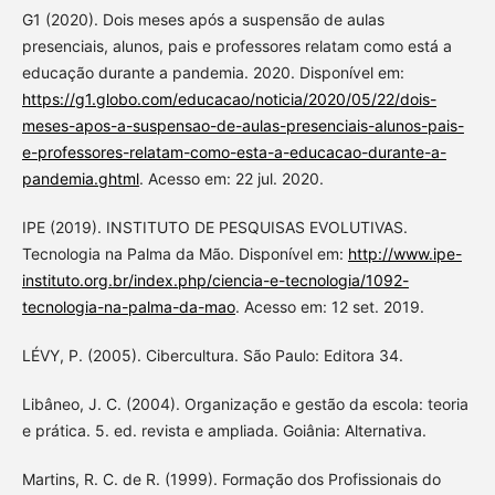
G1 (2020). Dois meses após a suspensão de aulas
presenciais, alunos, pais e professores relatam como está a
educação durante a pandemia. 2020. Disponível em:
https://g1.globo.com/educacao/noticia/2020/05/22/dois-
meses-apos-a-suspensao-de-aulas-presenciais-alunos-pais-
e-professores-relatam-como-esta-a-educacao-durante-a-
pandemia.ghtml
. Acesso em: 22 jul. 2020.
IPE (2019). INSTITUTO DE PESQUISAS EVOLUTIVAS.
Tecnologia na Palma da Mão. Disponível em:
http://www.ipe-
instituto.org.br/index.php/ciencia-e-tecnologia/1092-
tecnologia-na-palma-da-mao
. Acesso em: 12 set. 2019.
LÉVY, P. (2005). Cibercultura. São Paulo: Editora 34.
Libâneo, J. C. (2004). Organização e gestão da escola: teoria
e prática. 5. ed. revista e ampliada. Goiânia: Alternativa.
Martins, R. C. de R. (1999). Formação dos Profissionais do