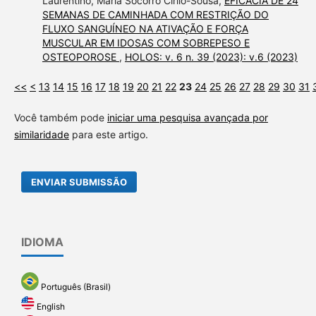
Laurentino, Maria Socorro Cirilo-Sousa,
EFICÁCIA DE 24
SEMANAS DE CAMINHADA COM RESTRIÇÃO DO
FLUXO SANGUÍNEO NA ATIVAÇÃO E FORÇA
MUSCULAR EM IDOSAS COM SOBREPESO E
OSTEOPOROSE
,
HOLOS: v. 6 n. 39 (2023): v.6 (2023)
<<
<
13
14
15
16
17
18
19
20
21
22
23
24
25
26
27
28
29
30
31
Você também pode
iniciar uma pesquisa avançada por
similaridade
para este artigo.
ENVIAR SUBMISSÃO
IDIOMA
Português (Brasil)
English