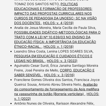
TOMAZ DOS SANTOS NETO,
POLITICAS
EDUCACIONAIS E FORMAÇÃO DE PROFESSORES:
IMPACTO DAS PROPOSTAS CURRICULARES NOS
CURSOS DE PEDAGOGIA DA UNOESC- SC NA VISÃO
DOS DOCENTES
,
HOLOS: v. 4 (2019)
Analia de Jesus Moreira, Maria Cecília de Paula Silva,
POSSIBILIDADES DIDÁTICO-METODOLÓGICAS PARA O
TRATO COM A LEI Nº 10.639/03 NO ENSINO DA
EDUCAÇÃO FÍSICA: A IMPORTÂNCIA DA EDUCAÇÃO
ÉTNICO-RACIAL.
,
HOLOS: v. 1 (2018)
Leandro Silva Costa, Lenina LOPES SOARES SILVA,
PESQUISA EM EDUCAÇÃO E CUIDADOS ÉTICOS E
LEGAIS NO BRASIL
,
HOLOS: v. 3 (2022)
Aguinaldo Cesar Surdi, Érica Janaína Santiago Moreira
Freire, José Pereira de Mello,
CORPO, EDUCAÇÃO E
SABER SENSÍVEL
,
HOLOS: v. 3 (2016)
Francilene Gomes Oliveira dos Santos, Francisca Joyce
Queiroz Sousa, Antonio Abreu Silveira Neto,
Avaliação
do comportamento de forrageamento da Apis mellifera
na vassourinha de botão (Borreria verticilata)
,
HOLOS:
v. 1 (2022)
Antônio Nunes de Oliveira, Rarisson Alexandre Félix,