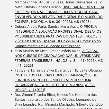
Marcos Cirineu Aguiar Siqueira, Jonas Guimarães Paulo
Neto, Otávio Floriano Paulino,
DIVULGAÇÃO CIENTÍFICA
EM ESPAÇOS NÃO FORMAIS: UM ESTUDO DE CASO
ENVOLVENDO A RELATIVIDADE GERAL E O MUSEU DO
ECLIPSE
,
HOLOS: v. 8 n. 39 (2023): v.8 (2023)
Débora Araújo Faria, Sandra Maria Assis,
O PROEJA
INTEGRADO À EDUCAÇÃO PROFISSIONAL: DESAFIOS,
POSSIBILIDADES E PRÁTICAS DOCENTES.
,
HOLOS: v.
2 (2014): Edição Especial - II Colóquio "A Produção do
Conhecimento em Educação Profissional"
Keila Matida de Melo, Amone Inácia Alves,
A EVASÃO
NOS CURSOS DE GRADUAÇÃO DAS UNIVERSIDADES
FEDERAIS BRASILEIRAS
,
HOLOS: v. 3 n. 41 (2025): V.3
n.41 (2025)
Tathyane Torres da Silva Duarte, Jamilly Leite Olegário,
INSTITUTOS FEDERAIS COMO ORGANIZAÇÕES DE
FUNCIONAMENTO HÍBRIDO E EM REDES: “UMA
ORGANIZAÇÃO COMPOSTA DE ORGANIZAÇÕES”
,
HOLOS: v. 1 (2021)
Dra. Simoni Teixeira Bittar, Heleodório Honorato dos
Santos, Leonardo dos Santos Oliveira, Leonardo da
Silva Leandro, Ruri Miranda Machado, Gilberto Candido