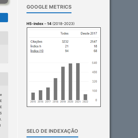
GOOGLE METRICS
H5-index
–
14
(2018-2023)
de
 E
E
S
.
1
SELO DE INDEXAÇÃO