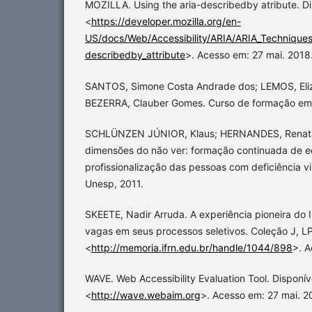
MOZILLA. Using the aria-describedby atribute. Di
<
https://developer.mozilla.org/en-
US/docs/Web/Accessibility/ARIA/ARIA_Techniques
describedby_attribute
>. Acesso em: 27 mai. 2018
SANTOS, Simone Costa Andrade dos; LEMOS, Eli
BEZERRA, Clauber Gomes. Curso de formação em 
SCHLÜNZEN JÚNIOR, Klaus; HERNANDES, Renata 
dimensões do não ver: formação continuada de e
profissionalização das pessoas com deficiência vi
Unesp, 2011.
SKEETE, Nadir Arruda. A experiência pioneira do
vagas em seus processos seletivos. Coleção J, LP
<
http://memoria.ifrn.edu.br/handle/1044/898
>. A
WAVE. Web Accessibility Evaluation Tool. Disponív
<
http://wave.webaim.org
>. Acesso em: 27 mai. 2