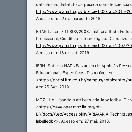
deficiência. (Estatuto da pessoa com deficiência)
http://www.planalto.gov.br/ccivil_03/_ato2015-2
Acesso em: 22 de março de 2018.
BRASIL. Lei nº 11.892/2008. Institui a Rede Fede
Profissional, Científica e Tecnológica. Disponível 
http://www.planalto.gov.br/ccivil_03/_ato2007-2
Acesso em: 18 de set. 2019.
IFRN. Sobre o NAPNE: Núcleo de Apoio às Pess
Educacionais Específicas. Disponível em:
<
https://portal.ifrn.edu.br/campus/natalcentral/n
em: 26 Set. 2019.
MOZILLA. Usando o atributo aria-labelledby. Disp
<
https://developer.mozilla.org/pt-
BR/docs/Web/Accessibility/ARIA/ARIA_Techniques
labelledby
>. Acesso em: 27 mai. 2018.