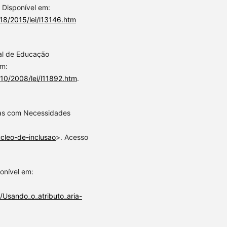
. Disponível em:
018/2015/lei/l13146.htm
ral de Educação
em:
010/2008/lei/l11892.htm
.
oas com Necessidades
ucleo-de-inclusao
>. Acesso
onível em:
/Usando_o_atributo_aria-