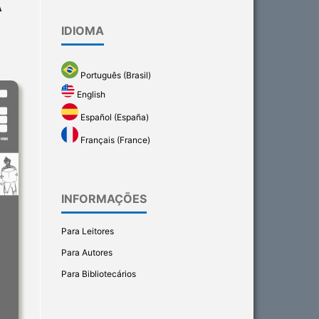
A
IDIOMA
Português (Brasil)
English
Español (España)
Français (France)
INFORMAÇÕES
Para Leitores
Para Autores
Para Bibliotecários