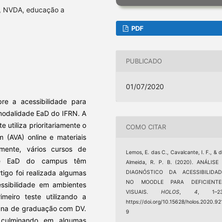
E, NVDA, educação a
PDF
PUBLICADO
01/07/2020
re a acessibilidade para
 modalidade EaD do IFRN. A
utiliza prioritariamente o
COMO CITAR
 (AVA) online e materiais
lmente, vários cursos de
Lemos, E. das C., Cavalcante, I. F., & 
de EaD do campus têm
Almeida, R. P. B. (2020). ANÁLISE
tigo foi realizada algumas
DIAGNÓSTICO DA ACESSIBILIDAD
NO MOODLE PARA DEFICIENTE
essibilidade em ambientes
VISUAIS.
HOLOS
,
4
, 1–23
imeiro teste utilizando a
https://doi.org/10.15628/holos.2020.92
una de graduação com DV.
9
 culminando em algumas