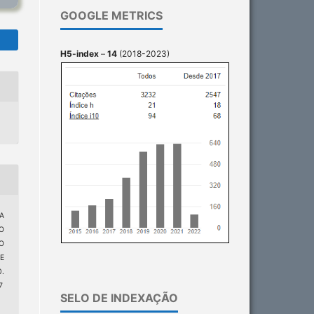
GOOGLE METRICS
H5-index
–
14
(2018-2023)
A
O
O
E
0.
7
SELO DE INDEXAÇÃO