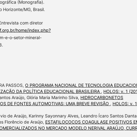
ográfica (Monografia).
 Horizonte/MG, Brasil.
Entrevista com diretor
f.org.br/home/index.php?
m-e-o-setor-mineral-
8.
IRA PASSOS,
O PROGRAMA NACIONAL DE TECNOLOGIA EDUCACIO
IZAÇÃO DA POLÍTICA EDUCACIONAL BRASILEIRA
,
HOLOS: v. 1 (20
ntos Araújo, Glória Maria Marinho Silva,
HIDROCARBONETOS
OS DE FONTES AUTOMOTIVAS: UMA BREVE REVISÃO
,
HOLOS: v. 1
vio de Araújo, Karinny Sayonnary Alves, Leandro Ícaro Santos Danta
es Florêncio de Araújo,
ESTAFILOCOCOS COAGULASE POSITIVOS E
cus) COMERCIALIZADOS NO MERCADO MODELO NERIVAL ARAÚJO, CUR