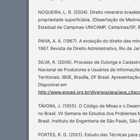
NOGUEIRA, L. R. (2004). Direito minerário brasileir
propriedade superficiária. (Dissertação de Mestr
Estadual de Campinas-UNICAMP, Campinas/SP, Br
PAIVA, A. A. (1967). A evolução do direito das min
1967. Revista de Direito Administrativo, Rio de Jan
SILVA, R. (2006). Processo de Outorga e Cadastro 
Nacional de Produtores e Usuários de Informaçõe
Territoriais. IBGE, Brasília, DF Brasil. Apresentaç
Disponível em
http://www.anpad.org.br/diversos/apa/apa_citaco
TÁVORA, J. (1955). O Código de Minas e o Desen
no Brasil. VII Semana de Estudos dos Problemas 
Brasil. Instituto de Engenharia de São Paulo, São P
PORTES, R. G. (2001). Estudo das Técnicas para 