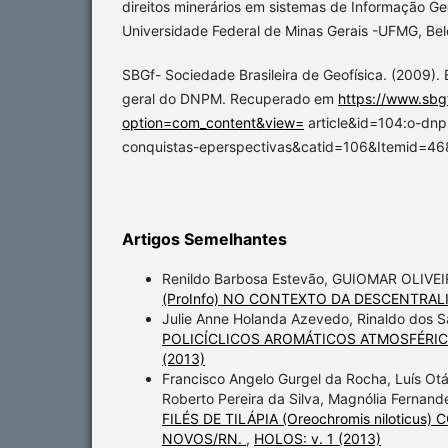
direitos minerários em sistemas de Informação Ge
Universidade Federal de Minas Gerais -UFMG, Belo
SBGf- Sociedade Brasileira de Geofísica. (2009). 
geral do DNPM. Recuperado em
https://www.sbg
option=com_content&view=
article&id=104:o-dnp
conquistas-eperspectivas&catid=106&Itemid=46
Artigos Semelhantes
Renildo Barbosa Estevão, GUIOMAR OLIVE
(ProInfo) NO CONTEXTO DA DESCENTRAL
Julie Anne Holanda Azevedo, Rinaldo dos Sa
POLICÍCLICOS AROMÁTICOS ATMOSFÉRIC
(2013)
Francisco Angelo Gurgel da Rocha, Luís Otá
Roberto Pereira da Silva, Magnólia Fernand
FILÉS DE TILÁPIA (Oreochromis niloti
NOVOS/RN.
,
HOLOS: v. 1 (2013)