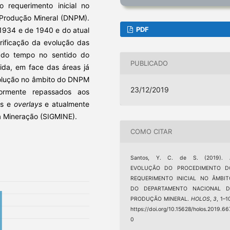
 requerimento inicial no
 Produção Mineral (DNPM).
PDF
 1934 e de 1940 e do atual
rificação da evolução das
o do tempo no sentido do
PUBLICADO
ida, em face das áreas já
evolução no âmbito do DNPM
23/12/2019
iormente repassados aos
as e
overlays
e atualmente
a Mineração (SIGMINE).
COMO CITAR
Santos, Y. C. de S. (2019). 
EVOLUÇÃO DO PROCEDIMENTO D
REQUERIMENTO INICIAL NO ÂMBIT
DO DEPARTAMENTO NACIONAL D
PRODUÇÃO MINERAL.
HOLOS
,
3
, 1–1
https://doi.org/10.15628/holos.2019.66
0