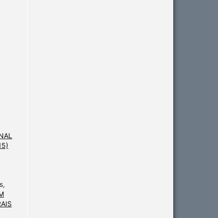
NAL
15)
s,
M
RAIS