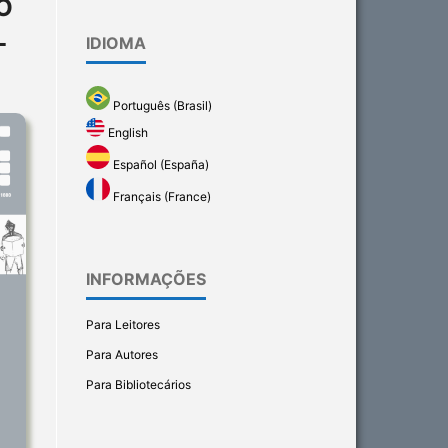
O
L
IDIOMA
Português (Brasil)
English
Español (España)
Français (France)
INFORMAÇÕES
Para Leitores
Para Autores
Para Bibliotecários