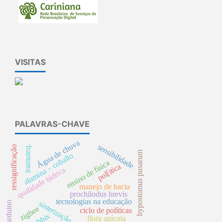
VISITAS
PALAVRAS-CHAVE
Água de chuva
sensibilidade
iramuteq.
ressignificação
hypostomus pusarum
alumina – cobalto
ensino de física
pol[itica
qualidade hídrica
manejo de bacia
prochilodus brevis
tecnologias na educação
sinterização
arduino
zigbee
ciclo de políticas
zabbix
flora apícola