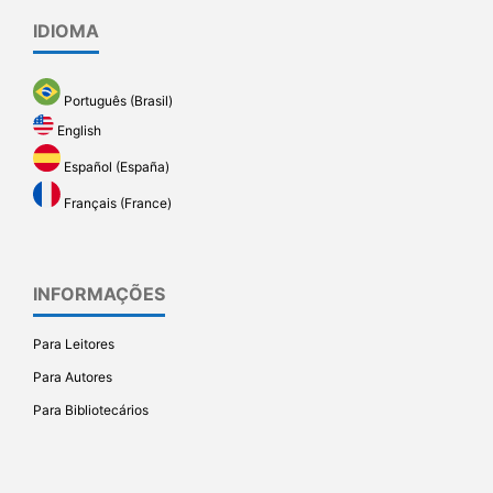
IDIOMA
Português (Brasil)
English
Español (España)
Français (France)
INFORMAÇÕES
Para Leitores
Para Autores
Para Bibliotecários