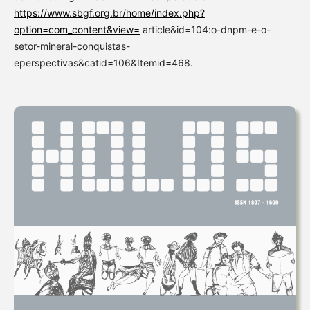
https://www.sbgf.org.br/home/index.php?
option=com_content&view=
article&id=104:o-dnpm-e-o-
setor-mineral-conquistas-
eperspectivas&catid=106&Itemid=468.