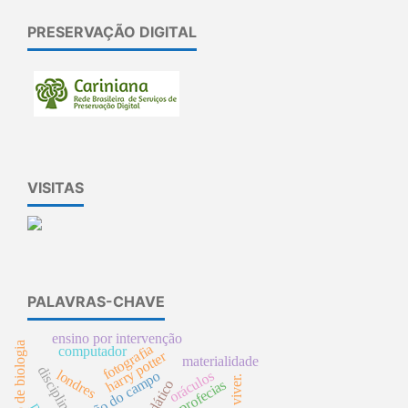
PRESERVAÇÃO DIGITAL
VISITAS
PALAVRAS-CHAVE
ensino por intervenção
ensino de biologia
fotografia
computador
harry potter
materialidade
disciplina
londres
educação do campo
oráculos
bem viver.
profecias