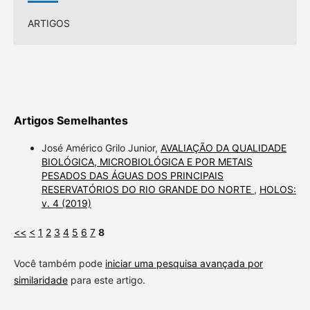
ARTIGOS
Artigos Semelhantes
José Américo Grilo Junior,
AVALIAÇÃO DA QUALIDADE
BIOLÓGICA, MICROBIOLÓGICA E POR METAIS
PESADOS DAS ÁGUAS DOS PRINCIPAIS
RESERVATÓRIOS DO RIO GRANDE DO NORTE
,
HOLOS:
v. 4 (2019)
<<
<
1
2
3
4
5
6
7
8
Você também pode
iniciar uma pesquisa avançada por
similaridade
para este artigo.