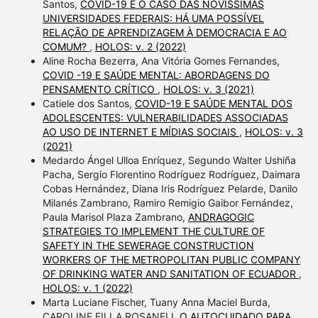
Santos,
COVID-19 E O CASO DAS NOVÍSSIMAS
UNIVERSIDADES FEDERAIS: HÁ UMA POSSÍVEL
RELAÇÃO DE APRENDIZAGEM À DEMOCRACIA E AO
COMUM?
,
HOLOS: v. 2 (2022)
Aline Rocha Bezerra, Ana Vitória Gomes Fernandes,
COVID -19 E SAÚDE MENTAL: ABORDAGENS DO
PENSAMENTO CRÍTICO
,
HOLOS: v. 3 (2021)
Catiele dos Santos,
COVID-19 E SAÚDE MENTAL DOS
ADOLESCENTES: VULNERABILIDADES ASSOCIADAS
AO USO DE INTERNET E MÍDIAS SOCIAIS
,
HOLOS: v. 3
(2021)
Medardo Ángel Ulloa Enríquez, Segundo Walter Ushiña
Pacha, Sergio Florentino Rodríguez Rodríguez, Daimara
Cobas Hernández, Diana Iris Rodríguez Pelarde, Danilo
Milanés Zambrano, Ramiro Remigio Gaibor Fernández,
Paula Marisol Plaza Zambrano,
ANDRAGOGIC
STRATEGIES TO IMPLEMENT THE CULTURE OF
SAFETY IN THE SEWERAGE CONSTRUCTION
WORKERS OF THE METROPOLITAN PUBLIC COMPANY
OF DRINKING WATER AND SANITATION OF ECUADOR
,
HOLOS: v. 1 (2022)
Marta Luciane Fischer, Tuany Anna Maciel Burda,
CAROLINE FILLA ROSANELI,
O AUTOCUIDADO PARA