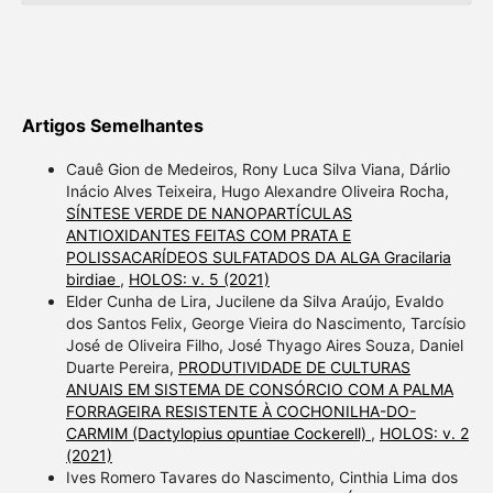
Artigos Semelhantes
Cauê Gion de Medeiros, Rony Luca Silva Viana, Dárlio
Inácio Alves Teixeira, Hugo Alexandre Oliveira Rocha,
SÍNTESE VERDE DE NANOPARTÍCULAS
ANTIOXIDANTES FEITAS COM PRATA E
POLISSACARÍDEOS SULFATADOS DA ALGA Gracilaria
birdiae
,
HOLOS: v. 5 (2021)
Elder Cunha de Lira, Jucilene da Silva Araújo, Evaldo
dos Santos Felix, George Vieira do Nascimento, Tarcísio
José de Oliveira Filho, José Thyago Aires Souza, Daniel
Duarte Pereira,
PRODUTIVIDADE DE CULTURAS
ANUAIS EM SISTEMA DE CONSÓRCIO COM A PALMA
FORRAGEIRA RESISTENTE À COCHONILHA-DO-
CARMIM (Dactylopius opuntiae Cockerell)
,
HOLOS: v. 2
(2021)
Ives Romero Tavares do Nascimento, Cinthia Lima dos