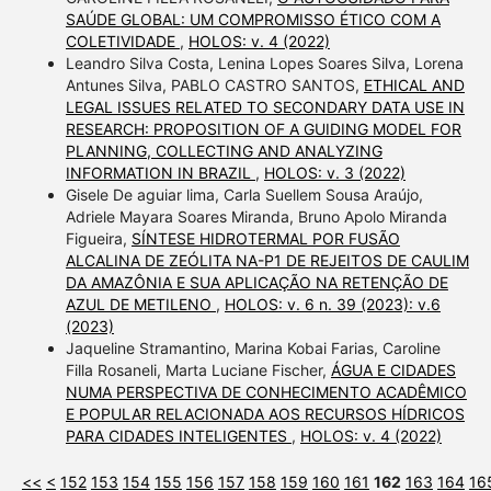
SAÚDE GLOBAL: UM COMPROMISSO ÉTICO COM A
COLETIVIDADE
,
HOLOS: v. 4 (2022)
Leandro Silva Costa, Lenina Lopes Soares Silva, Lorena
Antunes Silva, PABLO CASTRO SANTOS,
ETHICAL AND
LEGAL ISSUES RELATED TO SECONDARY DATA USE IN
RESEARCH: PROPOSITION OF A GUIDING MODEL FOR
PLANNING, COLLECTING AND ANALYZING
INFORMATION IN BRAZIL
,
HOLOS: v. 3 (2022)
Gisele De aguiar lima, Carla Suellem Sousa Araújo,
Adriele Mayara Soares Miranda, Bruno Apolo Miranda
Figueira,
SÍNTESE HIDROTERMAL POR FUSÃO
ALCALINA DE ZEÓLITA NA-P1 DE REJEITOS DE CAULIM
DA AMAZÔNIA E SUA APLICAÇÃO NA RETENÇÃO DE
AZUL DE METILENO
,
HOLOS: v. 6 n. 39 (2023): v.6
(2023)
Jaqueline Stramantino, Marina Kobai Farias, Caroline
Filla Rosaneli, Marta Luciane Fischer,
ÁGUA E CIDADES
NUMA PERSPECTIVA DE CONHECIMENTO ACADÊMICO
E POPULAR RELACIONADA AOS RECURSOS HÍDRICOS
PARA CIDADES INTELIGENTES
,
HOLOS: v. 4 (2022)
<<
<
152
153
154
155
156
157
158
159
160
161
162
163
164
16