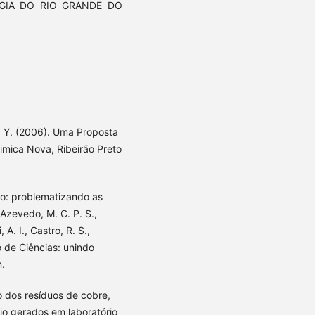
OGIA DO RIO GRANDE DO
o, Y. (2006). Uma Proposta
uimica Nova, Ribeirão Preto
ão: problematizando as
 Azevedo, M. C. P. S.,
A. I., Castro, R. S.,
no de Ciências: unindo
n.
to dos resíduos de cobre,
o gerados em laboratório