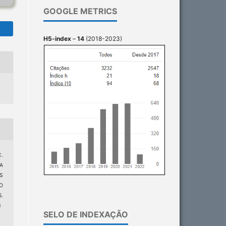
GOOGLE METRICS
H5-index
–
14
(2018-2023)
C.
A
S
O
5.
3
SELO DE INDEXAÇÃO