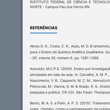
INSTITUTO FEDERAL DE CIÊNCIA E TECNOL
NORTE - Campus Pau dos Ferros-RN
REFERÊNCIAS
Abreu D. G., Costa, C. R., Assis, M. D. & Iamamot
para o Ensino da Química Analítica Qualitativa. Q
- SP, volume 29, número 6, pp. 1381-1386.
Azevedo, M.C.P.S. (2004). Ensino por investigaç
atividades em sala de aula. In: Carvalho, A. M. P.,
Nascimento, V. B., Cappechi, M. C. M., Vannutcchi, 
Pietrocola, M., Vianna, D. M. & Araújo, R. S.. Ensi
pesquisa e prática: (19-33). São Paulo: Thompso
Bento, W. A. S. e Paim, A. P. S. (2015). Tratamen
prata, chumbo, cromo e permanganato de potássi