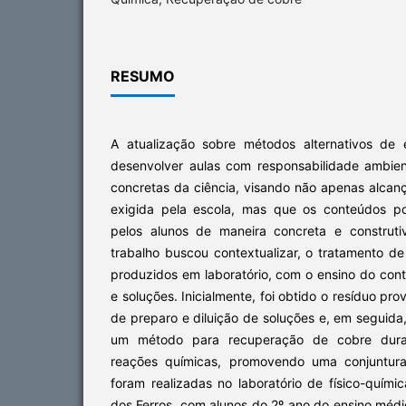
RESUMO
A atualização sobre métodos alternativos de 
desenvolver aulas com responsabilidade ambie
concretas da ciência, visando não apenas alca
exigida pela escola, mas que os conteúdos p
pelos alunos de maneira concreta e construti
trabalho buscou contextualizar, o tratamento d
produzidos em laboratório, com o ensino do con
e soluções. Inicialmente, foi obtido o resíduo pro
de preparo e diluição de soluções e, em seguida,
um método para recuperação de cobre dur
reações químicas, promovendo uma conjuntura
foram realizadas no laboratório de físico-quí
dos Ferros, com alunos do 2º ano do ensino médi