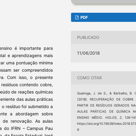
PDF
PUBLICADO
ensino é importante para
11/06/2018
ntal e aprendizagens mais
nçar uma pontuação mínima
ossam ser compreendidos
va. Com isso, o presente
COMO CITAR
e resíduos contendo cobre,
teúdo de reações químicas
Queiroga, J. de S., & Barbalho, B. 
veniente das aulas práticas
(2018). RECUPERAÇÃO DE COBRE 
PARTIR DE RESÍDUOS GERADOS NA
 o resíduo foi submetido a
AULAS PRÁTICAS DE QUÍMICA N
ante a abordagem sobre
ENSINO MÉDIO.
HOLOS
,
2
, 128–14
 de renovação. As aulas
https://doi.org/10.15628/holos.2018.57
mica do IFRN – Campus Pau
9
o, da Escola Estadual José