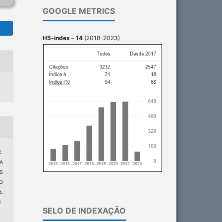
GOOGLE METRICS
H5-index
–
14
(2018-2023)
C.
A
S
O
5.
3
SELO DE INDEXAÇÃO