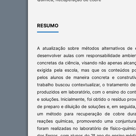
RESUMO
A atualização sobre métodos alternativos de 
desenvolver aulas com responsabilidade ambie
concretas da ciência, visando não apenas alca
exigida pela escola, mas que os conteúdos p
pelos alunos de maneira concreta e construti
trabalho buscou contextualizar, o tratamento d
produzidos em laboratório, com o ensino do con
e soluções. Inicialmente, foi obtido o resíduo pro
de preparo e diluição de soluções e, em seguida,
um método para recuperação de cobre dur
reações químicas, promovendo uma conjuntura
foram realizadas no laboratório de físico-quí
dos Ferros, com alunos do 2º ano do ensino médi