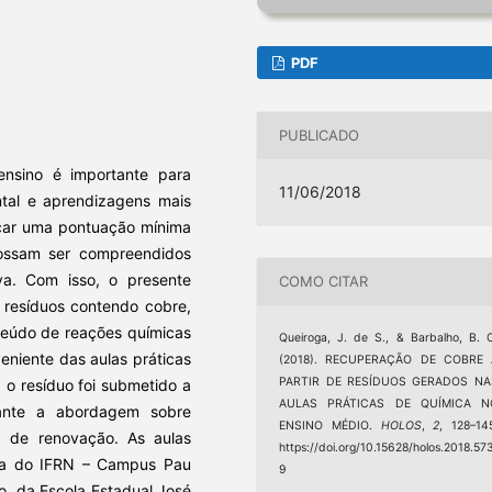
PDF
PUBLICADO
ensino é importante para
11/06/2018
ntal e aprendizagens mais
nçar uma pontuação mínima
ossam ser compreendidos
va. Com isso, o presente
COMO CITAR
e resíduos contendo cobre,
teúdo de reações químicas
Queiroga, J. de S., & Barbalho, B. 
veniente das aulas práticas
(2018). RECUPERAÇÃO DE COBRE 
PARTIR DE RESÍDUOS GERADOS NA
 o resíduo foi submetido a
AULAS PRÁTICAS DE QUÍMICA N
ante a abordagem sobre
ENSINO MÉDIO.
HOLOS
,
2
, 128–14
 de renovação. As aulas
https://doi.org/10.15628/holos.2018.57
mica do IFRN – Campus Pau
9
o, da Escola Estadual José