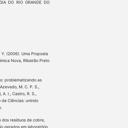
OGIA DO RIO GRANDE DO
o, Y. (2006). Uma Proposta
uimica Nova, Ribeirão Preto
ão: problematizando as
 Azevedo, M. C. P. S.,
A. I., Castro, R. S.,
no de Ciências: unindo
n.
to dos resíduos de cobre,
o gerados em laboratório