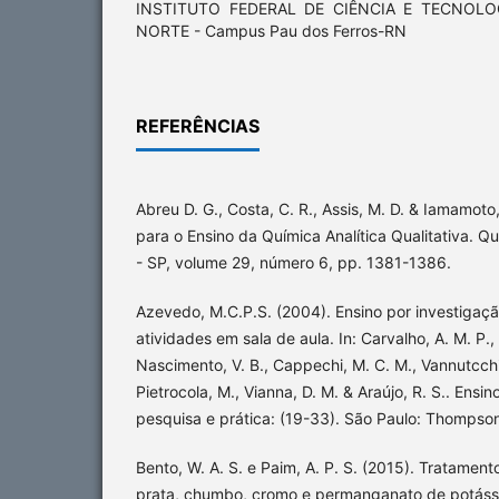
INSTITUTO FEDERAL DE CIÊNCIA E TECNOL
NORTE - Campus Pau dos Ferros-RN
REFERÊNCIAS
Abreu D. G., Costa, C. R., Assis, M. D. & Iamamot
para o Ensino da Química Analítica Qualitativa. Q
- SP, volume 29, número 6, pp. 1381-1386.
Azevedo, M.C.P.S. (2004). Ensino por investigaç
atividades em sala de aula. In: Carvalho, A. M. P.,
Nascimento, V. B., Cappechi, M. C. M., Vannutcchi, 
Pietrocola, M., Vianna, D. M. & Araújo, R. S.. Ensi
pesquisa e prática: (19-33). São Paulo: Thompso
Bento, W. A. S. e Paim, A. P. S. (2015). Tratamen
prata, chumbo, cromo e permanganato de potássi