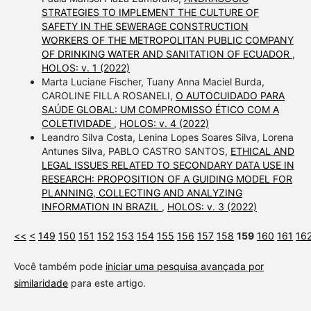
STRATEGIES TO IMPLEMENT THE CULTURE OF
SAFETY IN THE SEWERAGE CONSTRUCTION
WORKERS OF THE METROPOLITAN PUBLIC COMPANY
OF DRINKING WATER AND SANITATION OF ECUADOR
,
HOLOS: v. 1 (2022)
Marta Luciane Fischer, Tuany Anna Maciel Burda,
CAROLINE FILLA ROSANELI,
O AUTOCUIDADO PARA
SAÚDE GLOBAL: UM COMPROMISSO ÉTICO COM A
COLETIVIDADE
,
HOLOS: v. 4 (2022)
Leandro Silva Costa, Lenina Lopes Soares Silva, Lorena
Antunes Silva, PABLO CASTRO SANTOS,
ETHICAL AND
LEGAL ISSUES RELATED TO SECONDARY DATA USE IN
RESEARCH: PROPOSITION OF A GUIDING MODEL FOR
PLANNING, COLLECTING AND ANALYZING
INFORMATION IN BRAZIL
,
HOLOS: v. 3 (2022)
<<
<
149
150
151
152
153
154
155
156
157
158
159
160
161
16
Você também pode
iniciar uma pesquisa avançada por
similaridade
para este artigo.