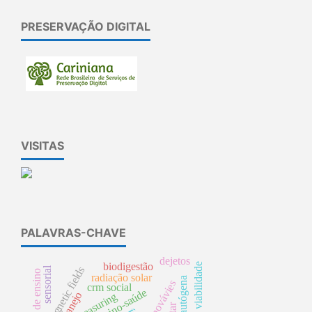
PRESERVAÇÃO DIGITAL
VISITAS
PALAVRAS-CHAVE
dejetos
biodigestão
viabilidade
magnetic fields
sensorial
radiação solar
crm social
manejo
measuring