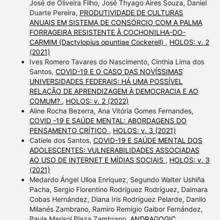
José de Oliveira Filho, José Thyago Aires Souza, Daniel
Duarte Pereira,
PRODUTIVIDADE DE CULTURAS
ANUAIS EM SISTEMA DE CONSÓRCIO COM A PALMA
FORRAGEIRA RESISTENTE À COCHONILHA-DO-
CARMIM (Dactylopius opuntiae Cockerell)
,
HOLOS: v. 2
(2021)
Ives Romero Tavares do Nascimento, Cinthia Lima dos
Santos,
COVID-19 E O CASO DAS NOVÍSSIMAS
UNIVERSIDADES FEDERAIS: HÁ UMA POSSÍVEL
RELAÇÃO DE APRENDIZAGEM À DEMOCRACIA E AO
COMUM?
,
HOLOS: v. 2 (2022)
Aline Rocha Bezerra, Ana Vitória Gomes Fernandes,
COVID -19 E SAÚDE MENTAL: ABORDAGENS DO
PENSAMENTO CRÍTICO
,
HOLOS: v. 3 (2021)
Catiele dos Santos,
COVID-19 E SAÚDE MENTAL DOS
ADOLESCENTES: VULNERABILIDADES ASSOCIADAS
AO USO DE INTERNET E MÍDIAS SOCIAIS
,
HOLOS: v. 3
(2021)
Medardo Ángel Ulloa Enríquez, Segundo Walter Ushiña
Pacha, Sergio Florentino Rodríguez Rodríguez, Daimara
Cobas Hernández, Diana Iris Rodríguez Pelarde, Danilo
Milanés Zambrano, Ramiro Remigio Gaibor Fernández,
Paula Marisol Plaza Zambrano,
ANDRAGOGIC