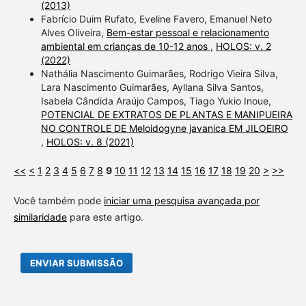
(2013)
Fabrício Duim Rufato, Eveline Favero, Emanuel Neto
Alves Oliveira,
Bem-estar pessoal e relacionamento
ambiental em crianças de 10-12 anos
,
HOLOS: v. 2
(2022)
Nathália Nascimento Guimarães, Rodrigo Vieira Silva,
Lara Nascimento Guimarães, Ayllana Silva Santos,
Isabela Cândida Araújo Campos, Tiago Yukio Inoue,
POTENCIAL DE EXTRATOS DE PLANTAS E MANIPUEIRA
NO CONTROLE DE Meloidogyne javanica EM JILOEIRO
,
HOLOS: v. 8 (2021)
<<
<
1
2
3
4
5
6
7
8
9
10
11
12
13
14
15
16
17
18
19
20
>
>>
Você também pode
iniciar uma pesquisa avançada por
similaridade
para este artigo.
ENVIAR SUBMISSÃO