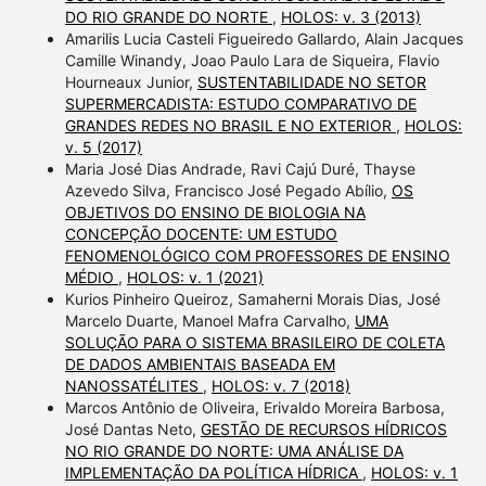
DO RIO GRANDE DO NORTE
,
HOLOS: v. 3 (2013)
Amarilis Lucia Casteli Figueiredo Gallardo, Alain Jacques
Camille Winandy, Joao Paulo Lara de Siqueira, Flavio
Hourneaux Junior,
SUSTENTABILIDADE NO SETOR
SUPERMERCADISTA: ESTUDO COMPARATIVO DE
GRANDES REDES NO BRASIL E NO EXTERIOR
,
HOLOS:
v. 5 (2017)
Maria José Dias Andrade, Ravi Cajú Duré, Thayse
Azevedo Silva, Francisco José Pegado Abílio,
OS
OBJETIVOS DO ENSINO DE BIOLOGIA NA
CONCEPÇÃO DOCENTE: UM ESTUDO
FENOMENOLÓGICO COM PROFESSORES DE ENSINO
MÉDIO
,
HOLOS: v. 1 (2021)
Kurios Pinheiro Queiroz, Samaherni Morais Dias, José
Marcelo Duarte, Manoel Mafra Carvalho,
UMA
SOLUÇÃO PARA O SISTEMA BRASILEIRO DE COLETA
DE DADOS AMBIENTAIS BASEADA EM
NANOSSATÉLITES
,
HOLOS: v. 7 (2018)
Marcos Antônio de Oliveira, Erivaldo Moreira Barbosa,
José Dantas Neto,
GESTÃO DE RECURSOS HÍDRICOS
NO RIO GRANDE DO NORTE: UMA ANÁLISE DA
IMPLEMENTAÇÃO DA POLÍTICA HÍDRICA
,
HOLOS: v. 1