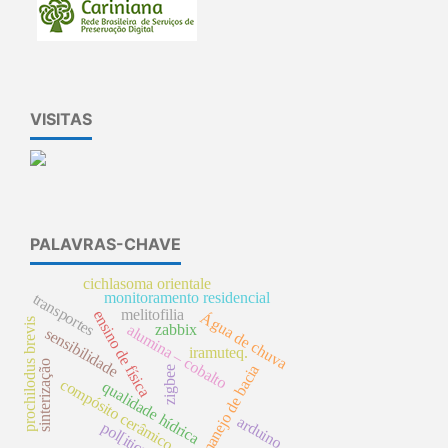
VISITAS
PALAVRAS-CHAVE
cichlasoma orientale
monitoramento residencial
transportes
melitofilia
ensino de física
Água de chuva
prochilodus brevis
alumina – cobalto
zabbix
sensibilidade
iramuteq.
sinterização
manejo de bacia
zigbee
compósito cerâmico
qualidade hídrica
arduino
pol[itica