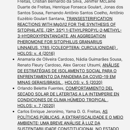
Freitas, Cristian Bernardo da Silva, Jeniffer McLaine
Duarte de Freitas, Henrique Fonseca Goulart, Jonas dos
Santos Sousa, Fernando Antônio Santos Coelho, Antônio
Euzébio Goulart Santana,
TRANSESTERIFICATION
REACTIONS WITH Mg0/I2 FOR THE SYNTHESIS OF
SITOPHILATE, (2R*, 3S*) 1-ETHYLPROPYL-2-METHYL-
3-HYDROXYPENTANOATE, AN AGGREGATION
PHEROMONE FOR SITOPHILUS GRANARIUS
LINNAEUS, 1785 (COLEOPTERA: CURCULIONIDAE)
,
HOLOS: v. 4 (2016)
Anamaria de Oliveira Cardoso, Nádia Guimarães Sousa,
Renato Fleury Cardoso, Alex Garcez Utsumi,
ANÁLISE
DE ESTRATÉGIAS DE ISOLAMENTO SOCIAL PARA O
ENFRENTAMENTO DA PANDEMIA DA COVID-19 EM
MINAS GERAIS/BRASIL
,
HOLOS: v. 5 (2020)
Orlando Belette Fuentes,
COMPORTAMIENTO DEL
SECADO SOLAR DE LATERITAS A LA INTEMPERIE EN
CONDICIONES DE CLIMA HÚMEDO TROPICAL
,
HOLOS: v. 7 (2020)
Carlos Enrique Jeronimo, Yama D. G. Freitas,
AS
POLÍTICAS PÚBLICAS, A EXTRAFISCALIDADE E O MEIO
AMBIENTE: UMA BREVE ANÁLISE À LUZ DA
SUSTENTABILIDADE CONSTITUCIONAL NO ESTADO