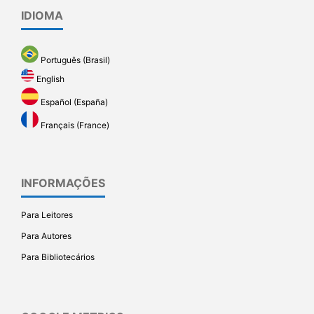
IDIOMA
Português (Brasil)
English
Español (España)
Français (France)
INFORMAÇÕES
Para Leitores
Para Autores
Para Bibliotecários