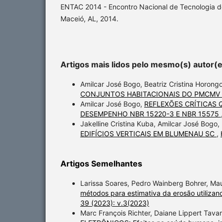
ENTAC 2014 - Encontro Nacional de Tecnologia d
Maceió, AL, 2014.
Artigos mais lidos pelo mesmo(s) autor(
Amilcar José Bogo, Beatriz Cristina Horong
CONJUNTOS HABITACIONAIS DO PMCMV
Amilcar José Bogo,
REFLEXÕES CRÍTICAS 
DESEMPENHO NBR 15220-3 E NBR 15575
Jakelline Cristina Kuba, Amilcar José Bogo, 
EDIFÍCIOS VERTICAIS EM BLUMENAU SC
,
Artigos Semelhantes
Larissa Soares, Pedro Wainberg Bohrer, Mau
métodos para estimativa da erosão utiliz
39 (2023): v.3(2023)
Marc François Richter, Daiane Lippert Tava