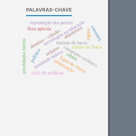
PALAVRAS-CHAVE
tecnologias na educação
reprodução dos peixes
iramuteq.
arquitetura
flora apícola
zigbee
alumina – cobalto
prochilodus brevis
manejo de bacia
ensino de física
compósito cerâmico
arduino
pol[itica
qualidade hídrica
zabbix
Água de chuva
sinterização
ciclo de políticas