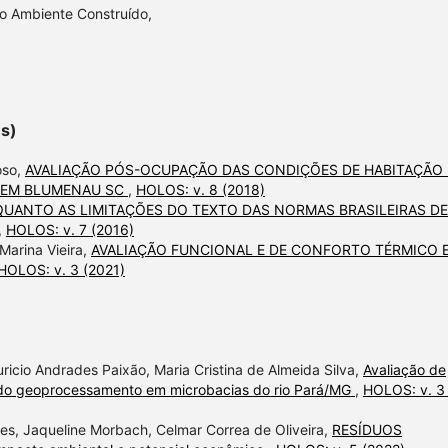
o Ambiente Construído,
es)
oso,
AVALIAÇÃO PÓS-OCUPAÇÃO DAS CONDIÇÕES DE HABITAÇÃO
 EM BLUMENAU SC
,
HOLOS: v. 8 (2018)
QUANTO AS LIMITAÇÕES DO TEXTO DAS NORMAS BRASILEIRAS DE
,
HOLOS: v. 7 (2016)
Marina Vieira,
AVALIAÇÃO FUNCIONAL E DE CONFORTO TÉRMICO 
HOLOS: v. 3 (2021)
ricio Andrades Paixão, Maria Cristina de Almeida Silva,
Avaliação de
ando geoprocessamento em microbacias do rio Pará/MG
,
HOLOS: v. 3 
res, Jaqueline Morbach, Celmar Correa de Oliveira,
RESÍDUOS