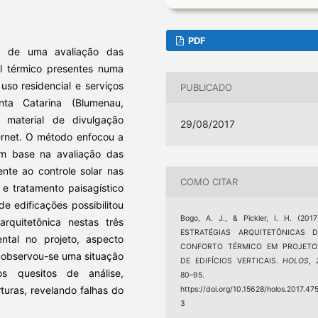
PDF
os de uma avaliação das
al térmico presentes numa
uso residencial e serviços
PUBLICADO
ta Catarina (Blumenau,
de material de divulgação
29/08/2017
ternet. O método enfocou a
om base na avaliação das
ente ao controle solar nas
COMO CITAR
l e tratamento paisagístico
de edificações possibilitou
Bogo, A. J., & Pickler, I. H. (2017
quitetônica nestas três
ESTRATÉGIAS ARQUITETÔNICAS D
ntal no projeto, aspecto
CONFORTO TÉRMICO EM PROJETO
, observou-se uma situação
DE EDIFÍCIOS VERTICAIS.
HOLOS
,
 quesitos de análise,
80–95.
turas, revelando falhas do
https://doi.org/10.15628/holos.2017.47
3