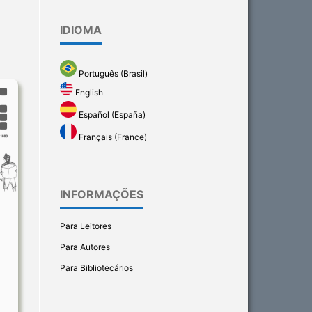
IDIOMA
Português (Brasil)
English
Español (España)
Français (France)
INFORMAÇÕES
Para Leitores
Para Autores
Para Bibliotecários