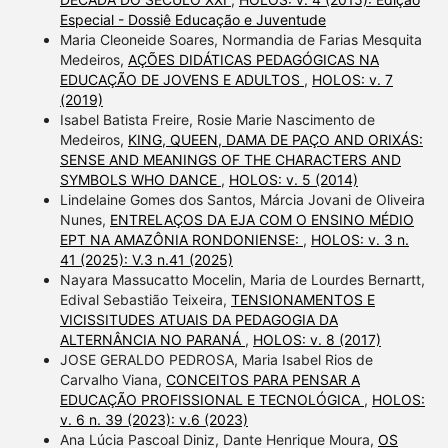
Especial - Dossiê Educação e Juventude
Maria Cleoneide Soares, Normandia de Farias Mesquita
Medeiros,
AÇÕES DIDÁTICAS PEDAGÓGICAS NA
EDUCAÇÃO DE JOVENS E ADULTOS
,
HOLOS: v. 7
(2019)
Isabel Batista Freire, Rosie Marie Nascimento de
Medeiros,
KING, QUEEN, DAMA DE PAÇO AND ORIXÁS:
SENSE AND MEANINGS OF THE CHARACTERS AND
SYMBOLS WHO DANCE
,
HOLOS: v. 5 (2014)
Lindelaine Gomes dos Santos, Márcia Jovani de Oliveira
Nunes,
ENTRELAÇOS DA EJA COM O ENSINO MÉDIO
EPT NA AMAZÔNIA RONDONIENSE:
,
HOLOS: v. 3 n.
41 (2025): V.3 n.41 (2025)
Nayara Massucatto Mocelin, Maria de Lourdes Bernartt,
Edival Sebastião Teixeira,
TENSIONAMENTOS E
VICISSITUDES ATUAIS DA PEDAGOGIA DA
ALTERNÂNCIA NO PARANÁ
,
HOLOS: v. 8 (2017)
JOSE GERALDO PEDROSA, Maria Isabel Rios de
Carvalho Viana,
CONCEITOS PARA PENSAR A
EDUCAÇÃO PROFISSIONAL E TECNOLÓGICA
,
HOLOS:
v. 6 n. 39 (2023): v.6 (2023)
Ana Lúcia Pascoal Diniz, Dante Henrique Moura,
OS