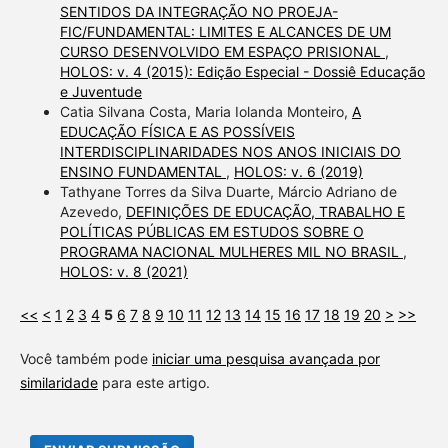
SENTIDOS DA INTEGRAÇÃO NO PROEJA-
FIC/FUNDAMENTAL: LIMITES E ALCANCES DE UM
CURSO DESENVOLVIDO EM ESPAÇO PRISIONAL
,
HOLOS: v. 4 (2015): Edição Especial - Dossiê Educação
e Juventude
Catia Silvana Costa, Maria Iolanda Monteiro,
A
EDUCAÇÃO FÍSICA E AS POSSÍVEIS
INTERDISCIPLINARIDADES NOS ANOS INICIAIS DO
ENSINO FUNDAMENTAL
,
HOLOS: v. 6 (2019)
Tathyane Torres da Silva Duarte, Márcio Adriano de
Azevedo,
DEFINIÇÕES DE EDUCAÇÃO, TRABALHO E
POLÍTICAS PÚBLICAS EM ESTUDOS SOBRE O
PROGRAMA NACIONAL MULHERES MIL NO BRASIL
,
HOLOS: v. 8 (2021)
<<
<
1
2
3
4
5
6
7
8
9
10
11
12
13
14
15
16
17
18
19
20
>
>>
Você também pode
iniciar uma pesquisa avançada por
similaridade
para este artigo.