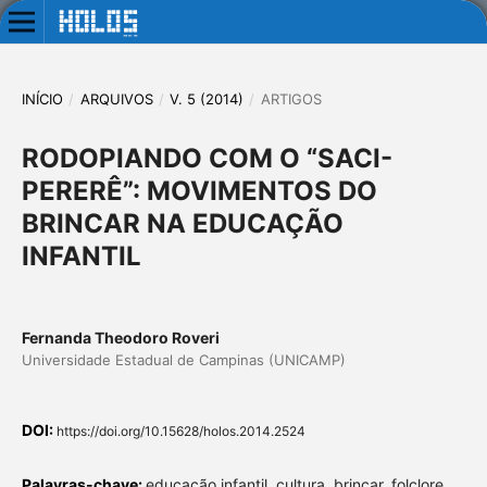
INÍCIO
/
ARQUIVOS
/
V. 5 (2014)
/
ARTIGOS
RODOPIANDO COM O “SACI-
PERERÊ”: MOVIMENTOS DO
BRINCAR NA EDUCAÇÃO
INFANTIL
Fernanda Theodoro Roveri
Universidade Estadual de Campinas (UNICAMP)
DOI:
https://doi.org/10.15628/holos.2014.2524
Palavras-chave:
educação infantil, cultura, brincar, folclore,