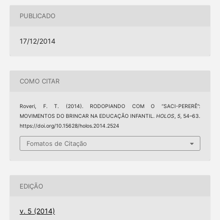
PUBLICADO
17/12/2014
COMO CITAR
Roveri, F. T. (2014). RODOPIANDO COM O “SACI-PERERÊ”:
MOVIMENTOS DO BRINCAR NA EDUCAÇÃO INFANTIL.
HOLOS
,
5
, 54–63.
https://doi.org/10.15628/holos.2014.2524
Fomatos de Citação
EDIÇÃO
v. 5 (2014)