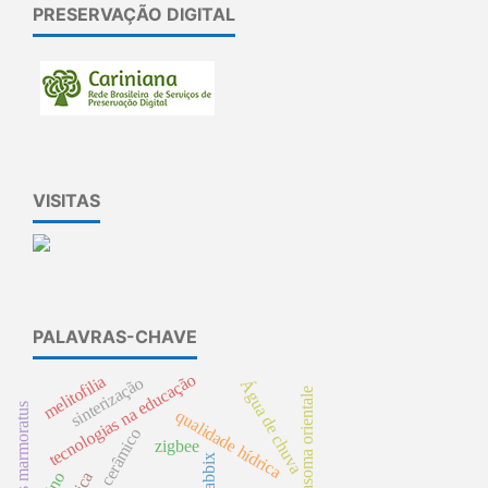
PRESERVAÇÃO DIGITAL
VISITAS
PALAVRAS-CHAVE
tecnologias na educação
melitofilia
sinterização
Água de chuva
cichlasoma orientale
synbranchus marmoratus
qualidade hídrica
zigbee
zabbix