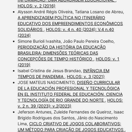
HOLOS: v. 2 (2016)
Alysson André Régis Oliveira, Tatiana Losano de Abreu,
A APRENDIZAGEM POLÍTICA NO ITINERÁRIO
EDUCATIVO DOS EMPREENDIMENTOS ECONÔMICOS
SOLIDÁRIOS
,
HOLOS: v. 4 n. 40 (2024): V.4 n.40
(2024)
Simone Burioli Ivashita, João Paulo Pereira Coelho,
PERIODIZAÇÃO DA HISTÓRIA DA EDUCAÇÃO
BRASILEIRA: DIMENSÕES TEÓRICAS DAS
CONCEPÇÕES DE TEMPO HISTÓRICO
,
HOLOS: v. 1
(2019)
Isabel Cristina de Jesus Brandao,
INFÂNCIA EM
TEMPOS DE PANDEMIA
,
HOLOS: v. 3 (2021)
JOSE MATEUS NASCIMENTO,
DISEÑO CURRICULAR
DE LA EDUCACIÓN PROFESIONAL Y TECNOLÓGICA
EN EL INSTITUTO FEDERAL DE EDUCACIÓN, CIENCIA
Y TECNOLOGÍA DE RIO GRANDE DO NORTE
,
HOLOS:
v. 2 n. 39 (2023): v.2(2023)
Jeferson Antunes, Zuleide Fernandes de Queiroz, Isaac
Brigido Rodrigues dos Santos, Jânio do Nascimento
Lima,
CICLO CRIATIVO DE JOGOS COLABORATIVOS:
UM MÉTODO PARA CRIAÇÃO DE JOGOS EDUCATIVOS
,