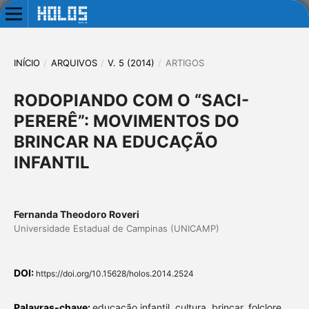
INÍCIO
/
ARQUIVOS
/
V. 5 (2014)
/
ARTIGOS
RODOPIANDO COM O “SACI-
PERERÊ”: MOVIMENTOS DO
BRINCAR NA EDUCAÇÃO
INFANTIL
Fernanda Theodoro Roveri
Universidade Estadual de Campinas (UNICAMP)
DOI:
https://doi.org/10.15628/holos.2014.2524
Palavras-chave:
educação infantil, cultura, brincar, folclore,