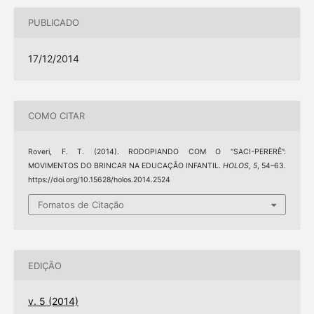
PUBLICADO
17/12/2014
COMO CITAR
Roveri, F. T. (2014). RODOPIANDO COM O “SACI-PERERÊ”:
MOVIMENTOS DO BRINCAR NA EDUCAÇÃO INFANTIL.
HOLOS
,
5
, 54–63.
https://doi.org/10.15628/holos.2014.2524
Fomatos de Citação
EDIÇÃO
v. 5 (2014)