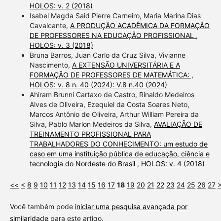
HOLOS: v. 2 (2018)
Isabel Magda Said Pierre Carneiro, Maria Marina Dias
Cavalcante,
A PRODUÇÃO ACADÊMICA DA FORMAÇÃO
DE PROFESSORES NA EDUCAÇÃO PROFISSIONAL
,
HOLOS: v. 3 (2018)
Bruna Barros, Juan Carlo da Cruz Silva, Vivianne
Nascimento,
A EXTENSÃO UNIVERSITÁRIA E A
FORMAÇÃO DE PROFESSORES DE MATEMÁTICA:
,
HOLOS: v. 8 n. 40 (2024): V.8 n.40 (2024)
Ahiram Brunni Cartaxo de Castro, Rinaldo Medeiros
Alves de Oliveira, Ezequiel da Costa Soares Neto,
Marcos Antônio de Oliveira, Arthur William Pereira da
Silva, Pablo Marlon Medeiros da Silva,
AVALIAÇÃO DE
TREINAMENTO PROFISSIONAL PARA
TRABALHADORES DO CONHECIMENTO: um estudo de
caso em uma instituição pública de educação, ciência e
tecnologia do Nordeste do Brasil
,
HOLOS: v. 4 (2018)
<<
<
8
9
10
11
12
13
14
15
16
17
18
19
20
21
22
23
24
25
26
27
Você também pode
iniciar uma pesquisa avançada por
similaridade
para este artigo.