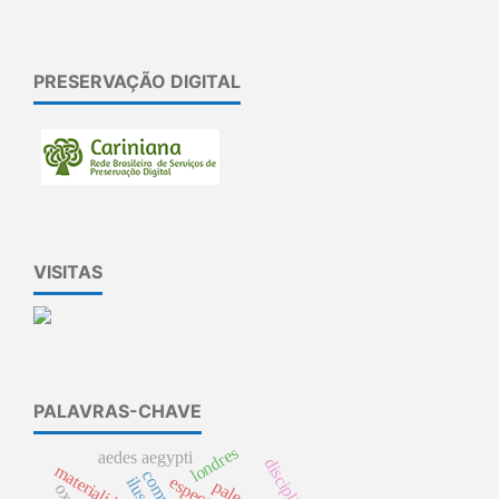
PRESERVAÇÃO DIGITAL
VISITAS
PALAVRAS-CHAVE
londres
aedes aegypti
disciplina
materialidade