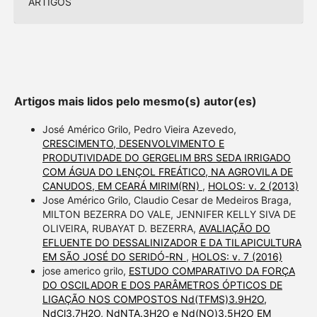
ARTIGOS
Artigos mais lidos pelo mesmo(s) autor(es)
José Américo Grilo, Pedro Vieira Azevedo,
CRESCIMENTO, DESENVOLVIMENTO E
PRODUTIVIDADE DO GERGELIM BRS SEDA IRRIGADO
COM ÁGUA DO LENÇOL FREÁTICO, NA AGROVILA DE
CANUDOS, EM CEARÁ MIRIM(RN)
,
HOLOS: v. 2 (2013)
Jose Américo Grilo, Claudio Cesar de Medeiros Braga,
MILTON BEZERRA DO VALE, JENNIFER KELLY SIVA DE
OLIVEIRA, RUBAYAT D. BEZERRA,
AVALIAÇÃO DO
EFLUENTE DO DESSALINIZADOR E DA TILAPICULTURA
EM SÃO JOSÉ DO SERIDÓ-RN
,
HOLOS: v. 7 (2016)
jose americo grilo,
ESTUDO COMPARATIVO DA FORÇA
DO OSCILADOR E DOS PARÂMETROS ÓPTICOS DE
LIGAÇÃO NOS COMPOSTOS Nd(TFMS)3.9H2O,
NdCl3.7H2O, NdNTA.3H2O e Nd(NO)3.5H2O EM