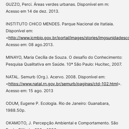
GUZZO, Perci. Áreas verdes urbanas. Disponível em m:
Acesso em 14 de dez. 2013.
INSTITUTO CHICO MENDES. Parque Nacional de Itatiaia.
Disponível em:
<
http://www.icmbio.gov.br/portal/images/stories/imgsunidadesco
Acesso em: 08 ago.2013.
MINAYO, Maria Cecília de Souza. O desafio do Conhecimento:
Pesquisa Qualitativa em Saúde. 10ª São Paulo: Hucitec, 2007.
NATAL. Semurb (Org.). Acervo. 2008. Disponível em:
<
https://www.natal.rn.gov.br/semurb/paginas/ctd-102.html
>.
Acesso em: 15 ago. 2013
ODUM, Eugene P. Ecologia. Rio de Janeiro: Guanabara,
1988.50p.
OKAMOTO, J. Percepção Ambiental e Comportamento. São