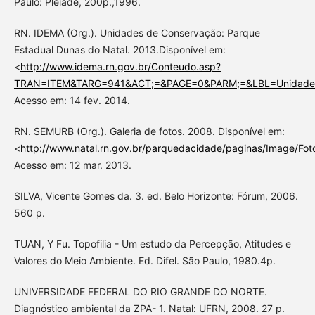
Paulo: Plêiade, 200p.,1996.
RN. IDEMA (Org.). Unidades de Conservação: Parque
Estadual Dunas do Natal. 2013.Disponível em:
<
http://www.idema.rn.gov.br/Conteudo.asp?
TRAN=ITEM&TARG=941&ACT;=&PAGE=0&PARM;=&LBL=Unidade
Acesso em: 14 fev. 2014.
RN. SEMURB (Org.). Galeria de fotos. 2008. Disponível em:
<
http://www.natal.rn.gov.br/parquedacidade/paginas/Image/Fo
Acesso em: 12 mar. 2013.
SILVA, Vicente Gomes da. 3. ed. Belo Horizonte: Fórum, 2006.
560 p.
TUAN, Y Fu. Topofilia - Um estudo da Percepção, Atitudes e
Valores do Meio Ambiente. Ed. Difel. São Paulo, 1980.4p.
UNIVERSIDADE FEDERAL DO RIO GRANDE DO NORTE.
Diagnóstico ambiental da ZPA- 1. Natal: UFRN, 2008. 27 p.