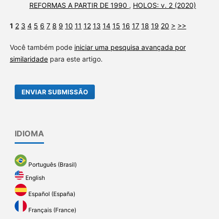
REFORMAS A PARTIR DE 1990
,
HOLOS: v. 2 (2020)
1
2
3
4
5
6
7
8
9
10
11
12
13
14
15
16
17
18
19
20
>
>>
Você também pode
iniciar uma pesquisa avançada por
similaridade
para este artigo.
ENVIAR SUBMISSÃO
IDIOMA
Português (Brasil)
English
Español (España)
Français (France)