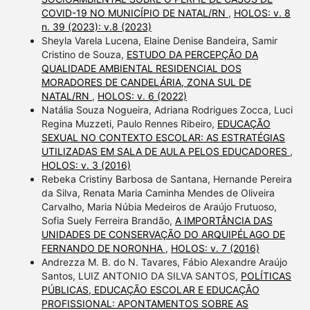
COVID-19 NO MUNICÍPIO DE NATAL/RN
,
HOLOS: v. 8
n. 39 (2023): v.8 (2023)
Sheyla Varela Lucena, Elaine Denise Bandeira, Samir
Cristino de Souza,
ESTUDO DA PERCEPÇÃO DA
QUALIDADE AMBIENTAL RESIDENCIAL DOS
MORADORES DE CANDELÁRIA, ZONA SUL DE
NATAL/RN
,
HOLOS: v. 6 (2022)
Natália Souza Nogueira, Adriana Rodrigues Zocca, Luci
Regina Muzzeti, Paulo Rennes Ribeiro,
EDUCAÇÃO
SEXUAL NO CONTEXTO ESCOLAR: AS ESTRATÉGIAS
UTILIZADAS EM SALA DE AULA PELOS EDUCADORES
,
HOLOS: v. 3 (2016)
Rebeka Cristiny Barbosa de Santana, Hernande Pereira
da Silva, Renata Maria Caminha Mendes de Oliveira
Carvalho, Maria Núbia Medeiros de Araújo Frutuoso,
Sofia Suely Ferreira Brandão,
A IMPORTÂNCIA DAS
UNIDADES DE CONSERVAÇÃO DO ARQUIPÉLAGO DE
FERNANDO DE NORONHA
,
HOLOS: v. 7 (2016)
Andrezza M. B. do N. Tavares, Fábio Alexandre Araújo
Santos, LUIZ ANTONIO DA SILVA SANTOS,
POLÍTICAS
PÚBLICAS, EDUCAÇÃO ESCOLAR E EDUCAÇÃO
PROFISSIONAL: APONTAMENTOS SOBRE AS