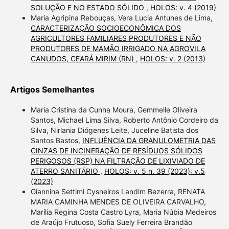
SOLUÇÃO E NO ESTADO SÓLIDO
,
HOLOS: v. 4 (2019)
Maria Agripina Rebouças, Vera Lucia Antunes de Lima,
CARACTERIZAÇÃO SOCIOECONÔMICA DOS
AGRICULTORES FAMILIARES PRODUTORES E NÃO
PRODUTORES DE MAMÃO IRRIGADO NA AGROVILA
CANUDOS, CEARÁ MIRIM (RN)
,
HOLOS: v. 2 (2013)
Artigos Semelhantes
Maria Cristina da Cunha Moura, Gemmelle Oliveira
Santos, Michael Lima Silva, Roberto Antônio Cordeiro da
Silva, Nirlania Diógenes Leite, Juceline Batista dos
Santos Bastos,
INFLUÊNCIA DA GRANULOMETRIA DAS
CINZAS DE INCINERAÇÃO DE RESÍDUOS SÓLIDOS
PERIGOSOS (RSP) NA FILTRAÇÃO DE LIXIVIADO DE
ATERRO SANITÁRIO
,
HOLOS: v. 5 n. 39 (2023): v.5
(2023)
Giannina Settimi Cysneiros Landim Bezerra, RENATA
MARIA CAMINHA MENDES DE OLIVEIRA CARVALHO,
Marília Regina Costa Castro Lyra, Maria Núbia Medeiros
de Araújo Frutuoso, Sofia Suely Ferreira Brandão