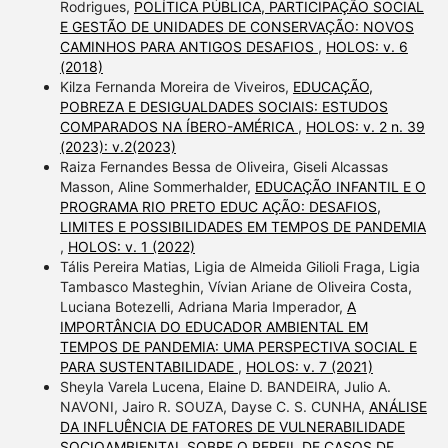
Rodrigues,
POLÍTICA PÚBLICA, PARTICIPAÇÃO SOCIAL
E GESTÃO DE UNIDADES DE CONSERVAÇÃO: NOVOS
CAMINHOS PARA ANTIGOS DESAFIOS
,
HOLOS: v. 6
(2018)
Kilza Fernanda Moreira de Viveiros,
EDUCAÇÃO,
POBREZA E DESIGUALDADES SOCIAIS: ESTUDOS
COMPARADOS NA ÍBERO-AMÉRICA
,
HOLOS: v. 2 n. 39
(2023): v.2(2023)
Raiza Fernandes Bessa de Oliveira, Giseli Alcassas
Masson, Aline Sommerhalder,
EDUCAÇÃO INFANTIL E O
PROGRAMA RIO PRETO EDUC AÇÃO: DESAFIOS,
LIMITES E POSSIBILIDADES EM TEMPOS DE PANDEMIA
,
HOLOS: v. 1 (2022)
Tális Pereira Matias, Ligia de Almeida Gilioli Fraga, Ligia
Tambasco Masteghin, Vívian Ariane de Oliveira Costa,
Luciana Botezelli, Adriana Maria Imperador,
A
IMPORTÂNCIA DO EDUCADOR AMBIENTAL EM
TEMPOS DE PANDEMIA: UMA PERSPECTIVA SOCIAL E
PARA SUSTENTABILIDADE
,
HOLOS: v. 7 (2021)
Sheyla Varela Lucena, Elaine D. BANDEIRA, Julio A.
NAVONI, Jairo R. SOUZA, Dayse C. S. CUNHA,
ANÁLISE
DA INFLUÊNCIA DE FATORES DE VULNERABILIDADE
SOCIOAMBIENTAL SOBRE O PERFIL DE CASOS DE