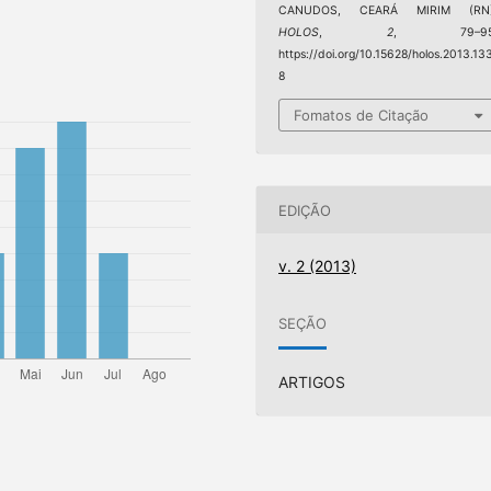
CANUDOS, CEARÁ MIRIM (RN)
HOLOS
,
2
, 79–95
https://doi.org/10.15628/holos.2013.13
8
Fomatos de Citação
EDIÇÃO
v. 2 (2013)
SEÇÃO
ARTIGOS