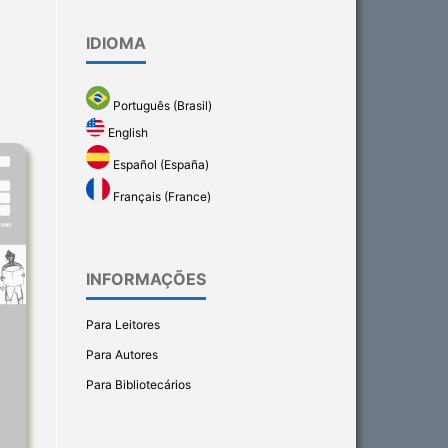
IDIOMA
Português (Brasil)
English
Español (España)
Français (France)
INFORMAÇÕES
Para Leitores
Para Autores
Para Bibliotecários