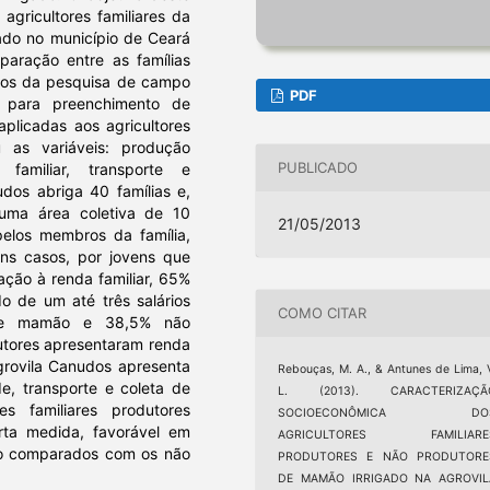
agricultores familiares da
zado no município de Ceará
aração entre as famílias
dos da pesquisa de campo
PDF
s para preenchimento de
plicadas aos agricultores
u as variáveis: produção
PUBLICADO
 familiar, transporte e
udos abriga 40 famílias e,
uma área coletiva de 10
21/05/2013
pelos membros da família,
uns casos, por jovens que
lação à renda familiar, 65%
o de um até três salários
COMO CITAR
 de mamão e 38,5% não
utores apresentaram renda
agrovila Canudos apresenta
Rebouças, M. A., & Antunes de Lima, 
e, transporte e coleta de
L. (2013). CARACTERIZAÇÃ
res familiares produtores
SOCIOECONÔMICA DO
ta medida, favorável em
AGRICULTORES FAMILIARE
do comparados com os não
PRODUTORES E NÃO PRODUTORE
DE MAMÃO IRRIGADO NA AGROVIL