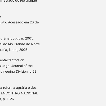
m, estado do Rio grande
<
=wl
>. Acessado em 20 de
grária potiguar. 2005.
al do Rio Grande do Norte.
fia, Natal, 2005.
ental factors on
 sludge. Journal of the
ngineering Division, v.68,
 reforma agrária e dos
n: XIX ENCONTRO NACIONAL
, p. 1-26.