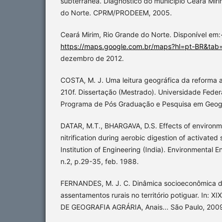
subterrânea. Diagnóstico do município Ceará Miri
do Norte. CPRM/PRODEEM, 2005.
Ceará Mirim, Rio Grande do Norte. Disponível em:
https://maps.google.com.br/maps?hl=pt-BR&tab
dezembro de 2012.
COSTA, M. J. Uma leitura geográfica da reforma a
210f. Dissertação (Mestrado). Universidade Feder
Programa de Pós Graduação e Pesquisa em Geogra
DATAR, M.T., BHARGAVA, D.S. Effects of environm
nitrification during aerobic digestion of activated
Institution of Engineering (India). Environmental E
n.2, p.29-35, feb. 1988.
FERNANDES, M. J. C. Dinâmica socioeconômica da
assentamentos rurais no território potiguar. I
DE GEOGRAFIA AGRÁRIA, Anais... São Paulo, 2009