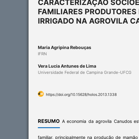
CARACTERIZAÇÃO SOCIO
FAMILIARES PRODUTORES
IRRIGADO NA AGROVILA C
Maria Agripina Rebouças
IFRN
Vera Lucia Antunes de Lima
Universidade Federal de Campina Grande-UFCG
https://doi.org/10.15628/holos.2013.1338
RESUMO
A economia da agrovila Canudos est
familiar, principalmente na produção de mamão 