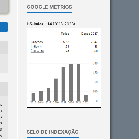
GOOGLE METRICS
H5-index
–
14
(2018-2023)
V.
O
S
S
S
SELO DE INDEXAÇÃO
A