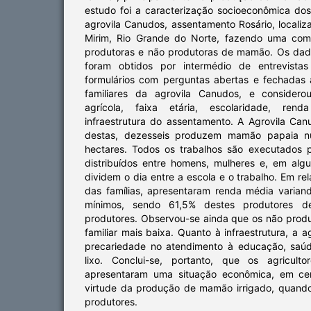
estudo foi a caracterização socioeconômica dos 
agrovila Canudos, assentamento Rosário, locali
Mirim, Rio Grande do Norte, fazendo uma comp
produtoras e não produtoras de mamão. Os da
foram obtidos por intermédio de entrevista
formulários com perguntas abertas e fechadas a
familiares da agrovila Canudos, e considero
agrícola, faixa etária, escolaridade, renda
infraestrutura do assentamento. A Agrovila Can
destas, dezesseis produzem mamão papaia n
hectares. Todos os trabalhos são executados 
distribuídos entre homens, mulheres e, em alg
dividem o dia entre a escola e o trabalho. Em re
das famílias, apresentaram renda média variand
mínimos, sendo 61,5% destes produtores
produtores. Observou-se ainda que os não prod
familiar mais baixa. Quanto à infraestrutura, a 
precariedade no atendimento à educação, saúd
lixo. Conclui-se, portanto, que os agriculto
apresentaram uma situação econômica, em cer
virtude da produção de mamão irrigado, quan
produtores.