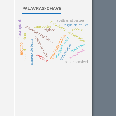
PALAVRAS-CHAVE
abelhas silvestres
flora apícola
tecnologias na educação
Água de chuva
compósito cerâmico
transportes
zigbee
zabbix
mobilidade urbana
qualidade hídrica
ensino de física
ressignificação
manejo de bacia
iramuteq.
arduino
sinterização
arquitetura
pol[itica
saber sensível