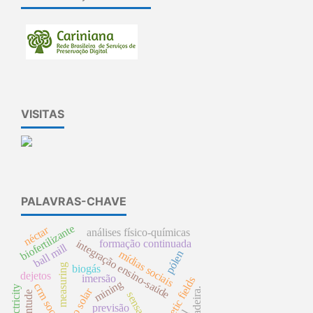
VISITAS
PALAVRAS-CHAVE
biofertilizante
néctar
análises físico-químicas
formação continuada
integração ensino-saúde
ball mill
mídias sociais
pólen
measuring
biogás
dejetos
imersão
magnetic fields
mining
crm social
electricity
brincadeira.
juventude
sensações
previsão