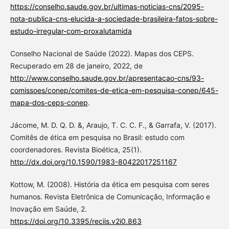
https://conselho.saude.gov.br/ultimas-noticias-cns/2095-
nota-publica-cns-elucida-a-sociedade-brasileira-fatos-sobre-
estudo-irregular-com-proxalutamida
Conselho Nacional de Saúde (2022). Mapas dos CEPS.
Recuperado em 28 de janeiro, 2022, de
http://www.conselho.saude.gov.br/apresentacao-cns/93-
comissoes/conep/comites-de-etica-em-pesquisa-conep/645-
mapa-dos-ceps-conep
.
Jácome, M. D. Q. D. &, Araujo, T. C. C. F., & Garrafa, V. (2017).
Comitês de ética em pesquisa no Brasil: estudo com
coordenadores. Revista Bioética, 25(1).
http://dx.doi.org/10.1590/1983-80422017251167
Kottow, M. (2008). História da ética em pesquisa com seres
humanos. Revista Eletrônica de Comunicação, Informação e
Inovação em Saúde, 2.
https://doi.org/10.3395/reciis.v2i0.863