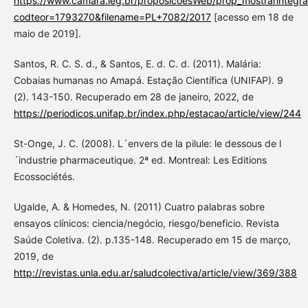
https://www.camara.leg.br/proposicoesWeb/prop_mostrarint
codteor=1793270&filename=PL+7082/2017
[acesso em 18 de
maio de 2019].
Santos, R. C. S. d., & Santos, E. d. C. d. (2011). Malária:
Cobaias humanas no Amapá. Estação Científica (UNIFAP). 9
(2). 143-150. Recuperado em 28 de janeiro, 2022, de
https://periodicos.unifap.br/index.php/estacao/article/view/244
St-Onge, J. C. (2008). L´envers de la pilule: le dessous de l
´industrie pharmaceutique. 2ª ed. Montreal: Les Editions
Ecossociétés.
Ugalde, A. & Homedes, N. (2011) Cuatro palabras sobre
ensayos clínicos: ciencia/negócio, riesgo/beneficio. Revista
Saúde Coletiva. (2). p.135-148. Recuperado em 15 de março,
2019, de
http://revistas.unla.edu.ar/saludcolectiva/article/view/369/388