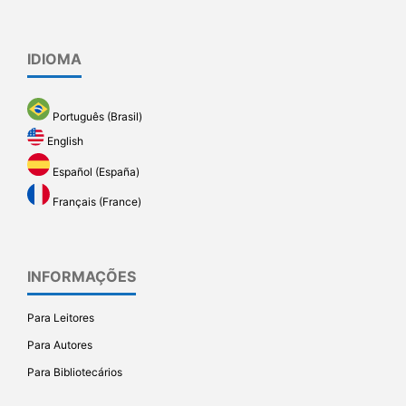
IDIOMA
Português (Brasil)
English
Español (España)
Français (France)
INFORMAÇÕES
Para Leitores
Para Autores
Para Bibliotecários