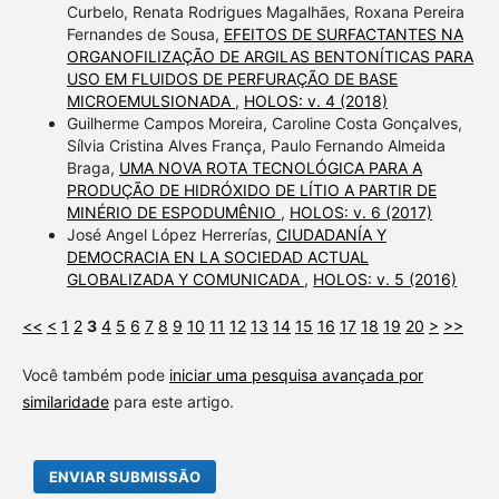
Curbelo, Renata Rodrigues Magalhães, Roxana Pereira
Fernandes de Sousa,
EFEITOS DE SURFACTANTES NA
ORGANOFILIZAÇÃO DE ARGILAS BENTONÍTICAS PARA
USO EM FLUIDOS DE PERFURAÇÃO DE BASE
MICROEMULSIONADA
,
HOLOS: v. 4 (2018)
Guilherme Campos Moreira, Caroline Costa Gonçalves,
Sílvia Cristina Alves França, Paulo Fernando Almeida
Braga,
UMA NOVA ROTA TECNOLÓGICA PARA A
PRODUÇÃO DE HIDRÓXIDO DE LÍTIO A PARTIR DE
MINÉRIO DE ESPODUMÊNIO
,
HOLOS: v. 6 (2017)
José Angel López Herrerías,
CIUDADANÍA Y
DEMOCRACIA EN LA SOCIEDAD ACTUAL
GLOBALIZADA Y COMUNICADA
,
HOLOS: v. 5 (2016)
<<
<
1
2
3
4
5
6
7
8
9
10
11
12
13
14
15
16
17
18
19
20
>
>>
Você também pode
iniciar uma pesquisa avançada por
similaridade
para este artigo.
ENVIAR SUBMISSÃO