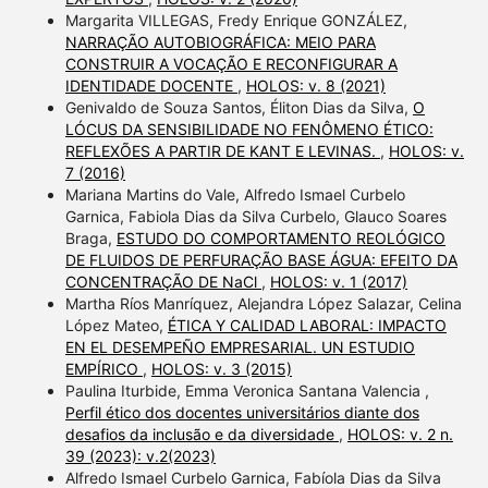
Margarita VILLEGAS, Fredy Enrique GONZÁLEZ,
NARRAÇÃO AUTOBIOGRÁFICA: MEIO PARA
CONSTRUIR A VOCAÇÃO E RECONFIGURAR A
IDENTIDADE DOCENTE
,
HOLOS: v. 8 (2021)
Genivaldo de Souza Santos, Éliton Dias da Silva,
O
LÓCUS DA SENSIBILIDADE NO FENÔMENO ÉTICO:
REFLEXÕES A PARTIR DE KANT E LEVINAS.
,
HOLOS: v.
7 (2016)
Mariana Martins do Vale, Alfredo Ismael Curbelo
Garnica, Fabiola Dias da Silva Curbelo, Glauco Soares
Braga,
ESTUDO DO COMPORTAMENTO REOLÓGICO
DE FLUIDOS DE PERFURAÇÃO BASE ÁGUA: EFEITO DA
CONCENTRAÇÃO DE NaCl
,
HOLOS: v. 1 (2017)
Martha Ríos Manríquez, Alejandra López Salazar, Celina
López Mateo,
ÉTICA Y CALIDAD LABORAL: IMPACTO
EN EL DESEMPEÑO EMPRESARIAL. UN ESTUDIO
EMPÍRICO
,
HOLOS: v. 3 (2015)
Paulina Iturbide, Emma Veronica Santana Valencia ,
Perfil ético dos docentes universitários diante dos
desafios da inclusão e da diversidade
,
HOLOS: v. 2 n.
39 (2023): v.2(2023)
Alfredo Ismael Curbelo Garnica, Fabíola Dias da Silva