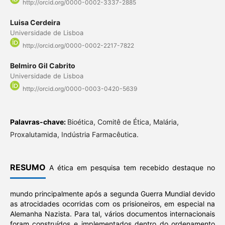
http://orcid.org/0000-0002-3337-2885
Luisa Cerdeira
Universidade de Lisboa
http://orcid.org/0000-0002-2217-7822
Belmiro Gil Cabrito
Universidade de Lisboa
http://orcid.org/0000-0003-0420-5639
Palavras-chave:
Bioética, Comitê de Ética, Malária,
Proxalutamida, Indústria Farmacêutica.
RESUMO
A ética em pesquisa tem recebido destaque no
mundo principalmente após a segunda Guerra Mundial devido
as atrocidades ocorridas com os prisioneiros, em especial na
Alemanha Nazista. Para tal, vários documentos internacionais
foram construídos e implementados dentro do ordenamento