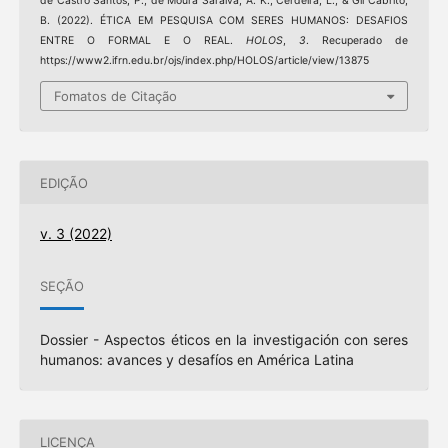
de Castro Santos, P., de Moura Saraiva, A. K., Cerdeira, L., & Gil Cabrito,
B. (2022). ÉTICA EM PESQUISA COM SERES HUMANOS: DESAFIOS
ENTRE O FORMAL E O REAL.
HOLOS
,
3
. Recuperado de
https://www2.ifrn.edu.br/ojs/index.php/HOLOS/article/view/13875
Fomatos de Citação
EDIÇÃO
v. 3 (2022)
SEÇÃO
Dossier - Aspectos éticos en la investigación con seres
humanos: avances y desafíos en América Latina
LICENÇA