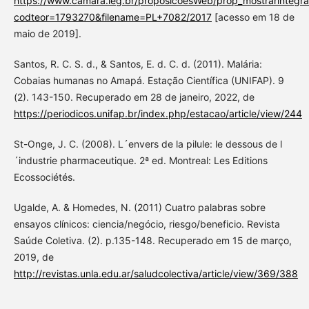
https://www.camara.leg.br/proposicoesWeb/prop_mostrarint
codteor=1793270&filename=PL+7082/2017
[acesso em 18 de
maio de 2019].
Santos, R. C. S. d., & Santos, E. d. C. d. (2011). Malária:
Cobaias humanas no Amapá. Estação Científica (UNIFAP). 9
(2). 143-150. Recuperado em 28 de janeiro, 2022, de
https://periodicos.unifap.br/index.php/estacao/article/view/244
St-Onge, J. C. (2008). L´envers de la pilule: le dessous de l
´industrie pharmaceutique. 2ª ed. Montreal: Les Editions
Ecossociétés.
Ugalde, A. & Homedes, N. (2011) Cuatro palabras sobre
ensayos clínicos: ciencia/negócio, riesgo/beneficio. Revista
Saúde Coletiva. (2). p.135-148. Recuperado em 15 de março,
2019, de
http://revistas.unla.edu.ar/saludcolectiva/article/view/369/388