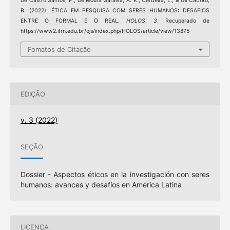
de Castro Santos, P., de Moura Saraiva, A. K., Cerdeira, L., & Gil Cabrito,
B. (2022). ÉTICA EM PESQUISA COM SERES HUMANOS: DESAFIOS
ENTRE O FORMAL E O REAL.
HOLOS
,
3
. Recuperado de
https://www2.ifrn.edu.br/ojs/index.php/HOLOS/article/view/13875
Fomatos de Citação
EDIÇÃO
v. 3 (2022)
SEÇÃO
Dossier - Aspectos éticos en la investigación con seres
humanos: avances y desafíos en América Latina
LICENÇA