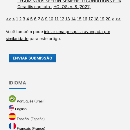
LEGUMINOUS SEED IN SEMI-FIELD CONDITIONS FOR
Ceratitis capitata
,
HOLOS: v. 8 (2021)
<<
<
1
2
3
4
5
6
7
8
9
10
11
12
13
14
15
16
17
18
19
20
>
>>
Você também pode
iniciar uma pesquisa avançada por
similaridade
para este artigo.
ENVIAR SUBMISSÃO
IDIOMA
Português (Brasil)
English
Español (España)
Français (France)