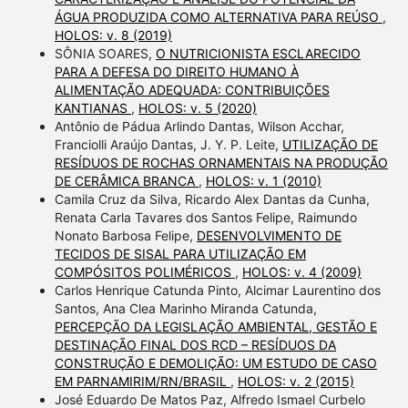
ÁGUA PRODUZIDA COMO ALTERNATIVA PARA REÚSO
,
HOLOS: v. 8 (2019)
SÔNIA SOARES,
O NUTRICIONISTA ESCLARECIDO
PARA A DEFESA DO DIREITO HUMANO À
ALIMENTAÇÃO ADEQUADA: CONTRIBUIÇÕES
KANTIANAS
,
HOLOS: v. 5 (2020)
Antônio de Pádua Arlindo Dantas, Wilson Acchar,
Franciolli Araújo Dantas, J. Y. P. Leite,
UTILIZAÇÃO DE
RESÍDUOS DE ROCHAS ORNAMENTAIS NA PRODUÇÃO
DE CERÂMICA BRANCA
,
HOLOS: v. 1 (2010)
Camila Cruz da Silva, Ricardo Alex Dantas da Cunha,
Renata Carla Tavares dos Santos Felipe, Raimundo
Nonato Barbosa Felipe,
DESENVOLVIMENTO DE
TECIDOS DE SISAL PARA UTILIZAÇÃO EM
COMPÓSITOS POLIMÉRICOS
,
HOLOS: v. 4 (2009)
Carlos Henrique Catunda Pinto, Alcimar Laurentino dos
Santos, Ana Clea Marinho Miranda Catunda,
PERCEPÇÃO DA LEGISLAÇÃO AMBIENTAL, GESTÃO E
DESTINAÇÃO FINAL DOS RCD – RESÍDUOS DA
CONSTRUÇÃO E DEMOLIÇÃO: UM ESTUDO DE CASO
EM PARNAMIRIM/RN/BRASIL
,
HOLOS: v. 2 (2015)
José Eduardo De Matos Paz, Alfredo Ismael Curbelo