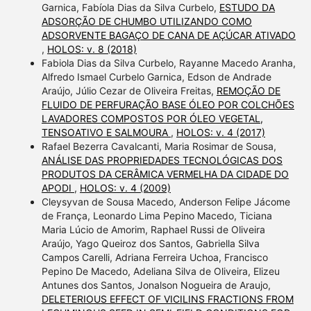
Garnica, Fabíola Dias da Silva Curbelo,
ESTUDO DA
ADSORÇÃO DE CHUMBO UTILIZANDO COMO
ADSORVENTE BAGAÇO DE CANA DE AÇÚCAR ATIVADO
,
HOLOS: v. 8 (2018)
Fabiola Dias da Silva Curbelo, Rayanne Macedo Aranha,
Alfredo Ismael Curbelo Garnica, Edson de Andrade
Araújo, Júlio Cezar de Oliveira Freitas,
REMOÇÃO DE
FLUIDO DE PERFURAÇÃO BASE ÓLEO POR COLCHÕES
LAVADORES COMPOSTOS POR ÓLEO VEGETAL,
TENSOATIVO E SALMOURA
,
HOLOS: v. 4 (2017)
Rafael Bezerra Cavalcanti, Maria Rosimar de Sousa,
ANÁLISE DAS PROPRIEDADES TECNOLÓGICAS DOS
PRODUTOS DA CERÂMICA VERMELHA DA CIDADE DO
APODI
,
HOLOS: v. 4 (2009)
Cleysyvan de Sousa Macedo, Anderson Felipe Jácome
de França, Leonardo Lima Pepino Macedo, Ticiana
Maria Lúcio de Amorim, Raphael Russi de Oliveira
Araújo, Yago Queiroz dos Santos, Gabriella Silva
Campos Carelli, Adriana Ferreira Uchoa, Francisco
Pepino De Macedo, Adeliana Silva de Oliveira, Elizeu
Antunes dos Santos, Jonalson Nogueira de Araujo,
DELETERIOUS EFFECT OF VICILINS FRACTIONS FROM