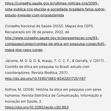
https://conselho.saude.gov.br/ultimas-noticias-cns/2095-
nota-publica-cns-elucida-a-sociedade-brasileira-fatos-sobre-
estudo-irregular-com-proxalutamida
Conselho Nacional de Saúde (2022). Mapas dos CEPS.
Recuperado em 28 de janeiro, 2022, de
http://www.conselho.saude.gov.br/apresentacao-cns/93-
comissoes/conep/comites-de-etica-em-pesquisa-conep/645-
mapa-dos-ceps-conep
.
Jácome, M. D. Q. D. &, Araujo, T. C. C. F., & Garrafa, V. (2017).
Comitês de ética em pesquisa no Brasil: estudo com
coordenadores. Revista Bioética, 25(1).
http://dx.doi.org/10.1590/1983-80422017251167
Kottow, M. (2008). História da ética em pesquisa com seres
humanos. Revista Eletrônica de Comunicação, Informação e
Inovação em Saúde, 2.
https://doi.org/10.3395/reciis.v2i0.863