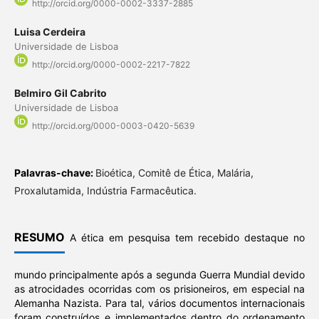
http://orcid.org/0000-0002-3337-2885
Luisa Cerdeira
Universidade de Lisboa
http://orcid.org/0000-0002-2217-7822
Belmiro Gil Cabrito
Universidade de Lisboa
http://orcid.org/0000-0003-0420-5639
Palavras-chave:
Bioética, Comitê de Ética, Malária,
Proxalutamida, Indústria Farmacêutica.
RESUMO
A ética em pesquisa tem recebido destaque no
mundo principalmente após a segunda Guerra Mundial devido
as atrocidades ocorridas com os prisioneiros, em especial na
Alemanha Nazista. Para tal, vários documentos internacionais
foram construídos e implementados dentro do ordenamento