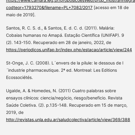
https://www.camara.leg.br/proposicoesWeb/prop_mostrarint
codteor=1793270&filename=PL+7082/2017
[acesso em 18 de
maio de 2019].
Santos, R. C. S. d., & Santos, E. d. C. d. (2011). Malária:
Cobaias humanas no Amapá. Estação Científica (UNIFAP). 9
(2). 143-150. Recuperado em 28 de janeiro, 2022, de
https://periodicos.unifap.br/index.php/estacao/article/view/244
St-Onge, J. C. (2008). L´envers de la pilule: le dessous de l
´industrie pharmaceutique. 2ª ed. Montreal: Les Editions
Ecossociétés.
Ugalde, A. & Homedes, N. (2011) Cuatro palabras sobre
ensayos clínicos: ciencia/negócio, riesgo/beneficio. Revista
Saúde Coletiva. (2). p.135-148. Recuperado em 15 de março,
2019, de
http://revistas.unla.edu.ar/saludcolectiva/article/view/369/388