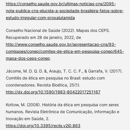
https://conselho.saude.gov.br/ultimas-noticias-cns/2095-
nota-publica-cns-elucida-a-sociedade-brasileira-fatos-sobre-
estudo-irregular-com-proxalutamida
Conselho Nacional de Saúde (2022). Mapas dos CEPS.
Recuperado em 28 de janeiro, 2022, de
http://www.conselho.saude.gov.br/apresentacao-cns/93-
comissoes/conep/comites-de-etica-em-pesquisa-conep/645-
mapa-dos-ceps-conep
.
Jácome, M. D. Q. D. &, Araujo, T. C. C. F., & Garrafa, V. (2017).
Comitês de ética em pesquisa no Brasil: estudo com
coordenadores. Revista Bioética, 25(1).
http://dx.doi.org/10.1590/1983-80422017251167
Kottow, M. (2008). História da ética em pesquisa com seres
humanos. Revista Eletrônica de Comunicação, Informação e
Inovação em Saúde, 2.
https://doi.org/10.3395/reciis.v2i0.863