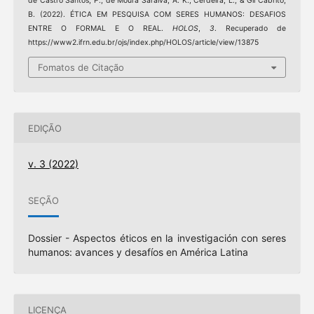
de Castro Santos, P., de Moura Saraiva, A. K., Cerdeira, L., & Gil Cabrito,
B. (2022). ÉTICA EM PESQUISA COM SERES HUMANOS: DESAFIOS
ENTRE O FORMAL E O REAL.
HOLOS
,
3
. Recuperado de
https://www2.ifrn.edu.br/ojs/index.php/HOLOS/article/view/13875
Fomatos de Citação
EDIÇÃO
v. 3 (2022)
SEÇÃO
Dossier - Aspectos éticos en la investigación con seres
humanos: avances y desafíos en América Latina
LICENÇA