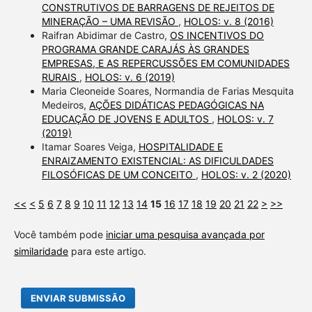
CONSTRUTIVOS DE BARRAGENS DE REJEITOS DE
MINERAÇÃO – UMA REVISÃO
,
HOLOS: v. 8 (2016)
Raifran Abidimar de Castro,
OS INCENTIVOS DO
PROGRAMA GRANDE CARAJÁS ÀS GRANDES
EMPRESAS, E AS REPERCUSSÕES EM COMUNIDADES
RURAIS
,
HOLOS: v. 6 (2019)
Maria Cleoneide Soares, Normandia de Farias Mesquita
Medeiros,
AÇÕES DIDÁTICAS PEDAGÓGICAS NA
EDUCAÇÃO DE JOVENS E ADULTOS
,
HOLOS: v. 7
(2019)
Itamar Soares Veiga,
HOSPITALIDADE E
ENRAIZAMENTO EXISTENCIAL: AS DIFICULDADES
FILOSÓFICAS DE UM CONCEITO
,
HOLOS: v. 2 (2020)
<<
<
5
6
7
8
9
10
11
12
13
14
15
16
17
18
19
20
21
22
>
>>
Você também pode
iniciar uma pesquisa avançada por
similaridade
para este artigo.
ENVIAR SUBMISSÃO