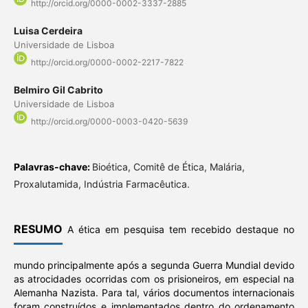
http://orcid.org/0000-0002-3337-2885
Luisa Cerdeira
Universidade de Lisboa
http://orcid.org/0000-0002-2217-7822
Belmiro Gil Cabrito
Universidade de Lisboa
http://orcid.org/0000-0003-0420-5639
Palavras-chave:
Bioética, Comitê de Ética, Malária,
Proxalutamida, Indústria Farmacêutica.
RESUMO
A ética em pesquisa tem recebido destaque no
mundo principalmente após a segunda Guerra Mundial devido
as atrocidades ocorridas com os prisioneiros, em especial na
Alemanha Nazista. Para tal, vários documentos internacionais
foram construídos e implementados dentro do ordenamento