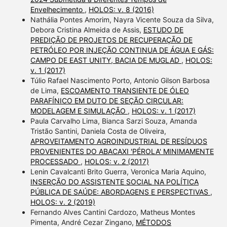
Envelhecimento
,
HOLOS: v. 8 (2016)
Nathália Pontes Amorim, Nayra Vicente Souza da Silva,
Debora Cristina Almeida de Assis,
ESTUDO DE
PREDIÇÃO DE PROJETOS DE RECUPERAÇÃO DE
PETRÓLEO POR INJEÇÃO CONTINUA DE ÁGUA E GÁS:
CAMPO DE EAST UNITY, BACIA DE MUGLAD
,
HOLOS:
v. 1 (2017)
Túlio Rafael Nascimento Porto, Antonio Gilson Barbosa
de Lima,
ESCOAMENTO TRANSIENTE DE ÓLEO
PARAFÍNICO EM DUTO DE SEÇÃO CIRCULAR:
MODELAGEM E SIMULAÇÃO
,
HOLOS: v. 1 (2017)
Paula Carvalho Lima, Bianca Sarzi Souza, Amanda
Tristão Santini, Daniela Costa de Oliveira,
APROVEITAMENTO AGROINDUSTRIAL DE RESÍDUOS
PROVENIENTES DO ABACAXI 'PÉROLA' MINIMAMENTE
PROCESSADO
,
HOLOS: v. 2 (2017)
Lenin Cavalcanti Brito Guerra, Veronica Maria Aquino,
INSERÇÃO DO ASSISTENTE SOCIAL NA POLÍTICA
PÚBLICA DE SAÚDE: ABORDAGENS E PERSPECTIVAS
,
HOLOS: v. 2 (2019)
Fernando Alves Cantini Cardozo, Matheus Montes
Pimenta, André Cezar Zingano,
MÉTODOS