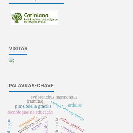
VISITAS
PALAVRAS-CHAVE
synbranchus marmoratus
iramuteq.
compósito cerâmico
arduino
pimelodella gracilis
tecnologias na educação
qualidade hídrica
transportes
saber sensível
manejo de bacia
ressignificação
zigbee
zabbix
sinterização