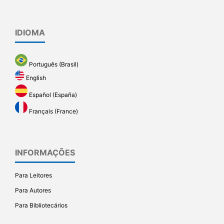
IDIOMA
Português (Brasil)
English
Español (España)
Français (France)
INFORMAÇÕES
Para Leitores
Para Autores
Para Bibliotecários