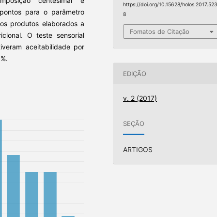
mposição centesimal e
https://doi.org/10.15628/holos.2017.52
 pontos para o parâmetro
8
 os produtos elaborados a
Fomatos de Citação
cional. O teste sensorial
iveram aceitabilidade por
0%.
EDIÇÃO
v. 2 (2017)
SEÇÃO
ARTIGOS