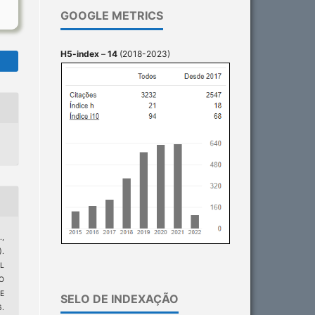
GOOGLE METRICS
H5-index
–
14
(2018-2023)
.,
.
L
O
E
SELO DE INDEXAÇÃO
6.