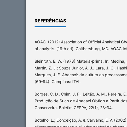
REFERÊNCIAS
AOAC. (2012) Association of Official Analytical Ch
of analysis. (19th ed). Gaithersburg, MD: AOAC Int
Bleinroth, E. W. (1978) Matéria-prima. In: Medina, J
Martin, Z. J.; Souza Junior, A. J., Lara, J. C., Hash
Marques, J. F. Abacaxi: da cultura ao processam
(69-94). Campinas: ITAL.
Borges, C. D., Chim, J. F., Leitão, A. M., Pereira, 
Produção de Suco de Abacaxi Obtido a Partir dos
Conserveira. Boletim CEPPA, 22(1), 23-34.
Botelho, L.; Conceição, A. & Carvalho, C.V. (2002
alimentares da casca e cilindro central do abacax