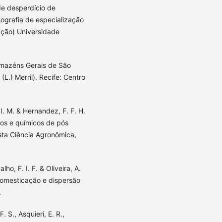
de desperdício de
nografia de especialização
ção) Universidade
mazéns Gerais de São
L.) Merril). Recife: Centro
, I. M. & Hernandez, F. F. H.
os e químicos de pós
ista Ciência Agronômica,
lho, F. I. F. & Oliveira, A.
domesticação e dispersão
.
. S., Asquieri, E. R.,