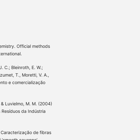
emistry. Official methods
ernational.
. C.; Bleinroth, E. W.;
izumet, T., Moretti, V. A.,
ento e comercialização
E. & Luvielmo, M. M. (2004)
 Resíduos da Indústria
) Caracterização de fibras
i ‘smooth cayenne’.