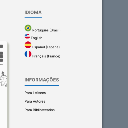
IDIOMA
Português (Brasil)
English
Español (España)
Français (France)
INFORMAÇÕES
Para Leitores
Para Autores
Para Bibliotecários