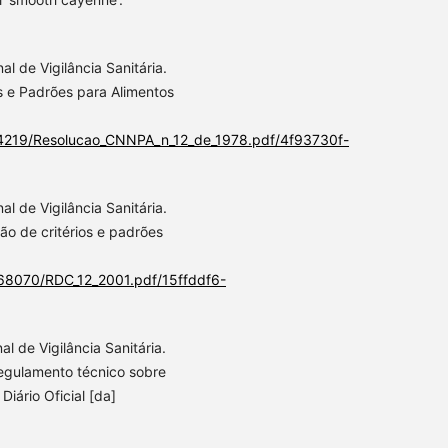
al de Vigilância Sanitária.
 e Padrões para Alimentos
394219/Resolucao_CNNPA_n_12_de_1978.pdf/4f93730f-
al de Vigilância Sanitária.
ão de critérios e padrões
568070/RDC_12_2001.pdf/15ffddf6-
l de Vigilância Sanitária.
egulamento técnico sobre
Diário Oficial [da]