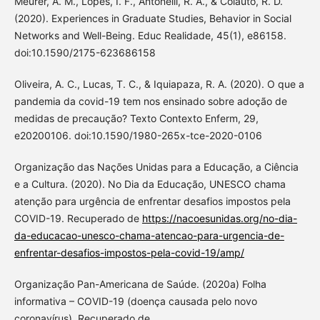
Meurer, A. M., Lopes, I. F., Antonelli, R. A., & Colauto, R. D.
(2020). Experiences in Graduate Studies, Behavior in Social
Networks and Well-Being. Educ Realidade, 45(1), e86158.
doi:10.1590/2175-623686158
Oliveira, A. C., Lucas, T. C., & Iquiapaza, R. A. (2020). O que a
pandemia da covid-19 tem nos ensinado sobre adoção de
medidas de precaução? Texto Contexto Enferm, 29,
e20200106. doi:10.1590/1980-265x-tce-2020-0106
Organização das Nações Unidas para a Educação, a Ciência
e a Cultura. (2020). No Dia da Educação, UNESCO chama
atenção para urgência de enfrentar desafios impostos pela
COVID-19. Recuperado de
https://nacoesunidas.org/no-dia-
da-educacao-unesco-chama-atencao-para-urgencia-de-
enfrentar-desafios-impostos-pela-covid-19/amp/
Organização Pan-Americana de Saúde. (2020a) Folha
informativa – COVID-19 (doença causada pelo novo
coronavírus). Recuperado de