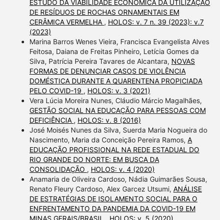
ESTUDO DA VIABILIDADE ECONÔMICA DA UTILIZAÇÃO
DE RESÍDUOS DE ROCHAS ORNAMENTAIS EM
CERÂMICA VERMELHA
,
HOLOS: v. 7 n. 39 (2023): v.7
(2023)
Marina Barros Wenes Vieira, Francisca Evangelista Alves
Feitosa, Daiana de Freitas Pinheiro, Letícia Gomes da
Silva, Patrícia Pereira Tavares de Alcantara,
NOVAS
FORMAS DE DENUNCIAR CASOS DE VIOLÊNCIA
DOMÉSTICA DURANTE A QUARENTENA PROPICIADA
PELO COVID-19
,
HOLOS: v. 3 (2021)
Vera Lúcia Moreira Nunes, Cláudio Márcio Magalhães,
GESTÃO SOCIAL NA EDUCAÇÃO PARA PESSOAS COM
DEFICIÊNCIA
,
HOLOS: v. 8 (2016)
José Moisés Nunes da Silva, Suerda Maria Nogueira do
Nascimento, Maria da Conceição Pereira Ramos,
A
EDUCAÇÃO PROFISSIONAL NA REDE ESTADUAL DO
RIO GRANDE DO NORTE: EM BUSCA DA
CONSOLIDAÇÃO
,
HOLOS: v. 4 (2020)
Anamaria de Oliveira Cardoso, Nádia Guimarães Sousa,
Renato Fleury Cardoso, Alex Garcez Utsumi,
ANÁLISE
DE ESTRATÉGIAS DE ISOLAMENTO SOCIAL PARA O
ENFRENTAMENTO DA PANDEMIA DA COVID-19 EM
MINAS GERAIS/BRASIL
,
HOLOS: v. 5 (2020)