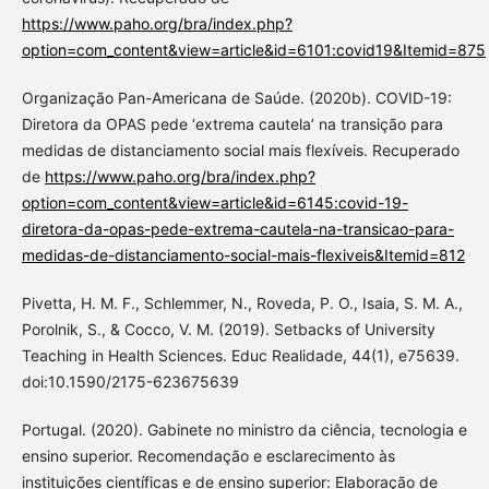
https://www.paho.org/bra/index.php?
option=com_content&view=article&id=6101:covid19&Itemid=875
Organização Pan-Americana de Saúde. (2020b). COVID-19:
Diretora da OPAS pede ‘extrema cautela’ na transição para
medidas de distanciamento social mais flexíveis. Recuperado
de
https://www.paho.org/bra/index.php?
option=com_content&view=article&id=6145:covid-19-
diretora-da-opas-pede-extrema-cautela-na-transicao-para-
medidas-de-distanciamento-social-mais-flexiveis&Itemid=812
Pivetta, H. M. F., Schlemmer, N., Roveda, P. O., Isaia, S. M. A.,
Porolnik, S., & Cocco, V. M. (2019). Setbacks of University
Teaching in Health Sciences. Educ Realidade, 44(1), e75639.
doi:10.1590/2175-623675639
Portugal. (2020). Gabinete no ministro da ciência, tecnologia e
ensino superior. Recomendação e esclarecimento às
instituições científicas e de ensino superior: Elaboração de