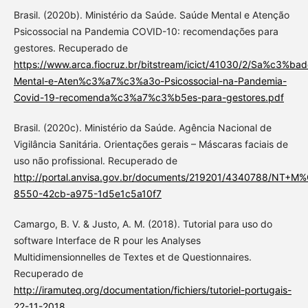
Brasil. (2020b). Ministério da Saúde. Saúde Mental e Atenção
Psicossocial na Pandemia COVID-10: recomendações para
gestores. Recuperado de
https://www.arca.fiocruz.br/bitstream/icict/41030/2/Sa%c3%bad
Mental-e-Aten%c3%a7%c3%a3o-Psicossocial-na-Pandemia-
Covid-19-recomenda%c3%a7%c3%b5es-para-gestores.pdf
Brasil. (2020c). Ministério da Saúde. Agência Nacional de
Vigilância Sanitária. Orientações gerais – Máscaras faciais de
uso não profissional. Recuperado de
http://portal.anvisa.gov.br/documents/219201/4340788/NT+M
8550-42cb-a975-1d5e1c5a10f7
Camargo, B. V. & Justo, A. M. (2018). Tutorial para uso do
software Interface de R pour les Analyses
Multidimensionnelles de Textes et de Questionnaires.
Recuperado de
http://iramuteq.org/documentation/fichiers/tutoriel-portugais-
22-11-2018