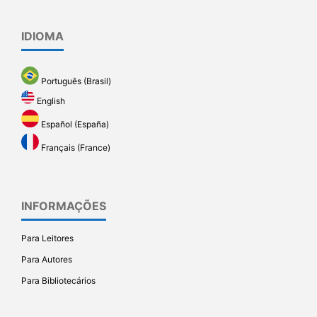
IDIOMA
Português (Brasil)
English
Español (España)
Français (France)
INFORMAÇÕES
Para Leitores
Para Autores
Para Bibliotecários