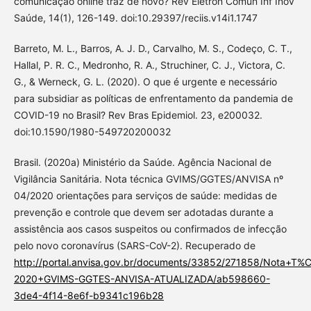
comunicação online traz de novo? Rev Eletron Comun Inf Inov
Saúde, 14(1), 126-149. doi:10.29397/reciis.v14i1.1747
Barreto, M. L., Barros, A. J. D., Carvalho, M. S., Codeço, C. T.,
Hallal, P. R. C., Medronho, R. A., Struchiner, C. J., Victora, C.
G., & Werneck, G. L. (2020). O que é urgente e necessário
para subsidiar as políticas de enfrentamento da pandemia de
COVID-19 no Brasil? Rev Bras Epidemiol. 23, e200032.
doi:10.1590/1980-549720200032
Brasil. (2020a) Ministério da Saúde. Agência Nacional de
Vigilância Sanitária. Nota técnica GVIMS/GGTES/ANVISA nº
04/2020 orientações para serviços de saúde: medidas de
prevenção e controle que devem ser adotadas durante a
assistência aos casos suspeitos ou confirmados de infecção
pelo novo coronavírus (SARS-CoV-2). Recuperado de
http://portal.anvisa.gov.br/documents/33852/271858/Nota+T
2020+GVIMS-GGTES-ANVISA-ATUALIZADA/ab598660-
3de4-4f14-8e6f-b9341c196b28