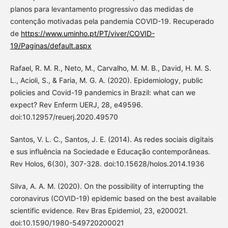
planos para levantamento progressivo das medidas de
contenção motivadas pela pandemia COVID-19. Recuperado
de
https://www.uminho.pt/PT/viver/COVID-
19/Paginas/default.aspx
Rafael, R. M. R., Neto, M., Carvalho, M. M. B., David, H. M. S.
L., Acioli, S., & Faria, M. G. A. (2020). Epidemiology, public
policies and Covid-19 pandemics in Brazil: what can we
expect? Rev Enferm UERJ, 28, e49596.
doi:10.12957/reuerj.2020.49570
Santos, V. L. C., Santos, J. E. (2014). As redes sociais digitais
e sus influência na Sociedade e Educação contemporâneas.
Rev Holos, 6(30), 307-328. doi:10.15628/holos.2014.1936
Silva, A. A. M. (2020). On the possibility of interrupting the
coronavirus (COVID-19) epidemic based on the best available
scientific evidence. Rev Bras Epidemiol, 23, e200021.
doi:10.1590/1980-549720200021