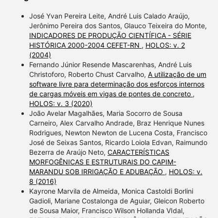
José Yvan Pereira Leite, André Luis Calado Araújo,
Jerônimo Pereira dos Santos, Glauco Teixeira do Monte,
INDICADORES DE PRODUÇÃO CIENTÍFICA - SÉRIE
HISTÓRICA 2000-2004 CEFET-RN
,
HOLOS: v. 2
(2004)
Fernando Júnior Resende Mascarenhas, André Luis
Christoforo, Roberto Chust Carvalho,
A utilização de um
software livre para determinação dos esforços internos
de cargas móveis em vigas de pontes de concreto
,
HOLOS: v. 3 (2020)
João Avelar Magalhães, Maria Socorro de Sousa
Carneiro, Alex Carvalho Andrade, Braz Henrique Nunes
Rodrigues, Newton Newton de Lucena Costa, Francisco
José de Seixas Santos, Ricardo Loiola Edvan, Raimundo
Bezerra de Araújo Neto,
CARACTERÍSTICAS
MORFOGÊNICAS E ESTRUTURAIS DO CAPIM-
MARANDU SOB IRRIGAÇÃO E ADUBAÇÃO
,
HOLOS: v.
8 (2016)
Kayrone Marvila de Almeida, Monica Castoldi Borlini
Gadioli, Mariane Costalonga de Aguiar, Gleicon Roberto
de Sousa Maior, Francisco Wilson Hollanda VIdal,