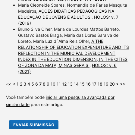
Maria Cleoneide Soares, Normandia de Farias Mesquita
Medeiros,
AÇÕES DIDÁTICAS PEDAGÓGICAS NA
EDUCAÇÃO DE JOVENS E ADULTOS
,
HOLOS: v. 7
(2019)
Bruno Silva Olher, Maria de Lourdes Mattos Barreto,
Gustavo Bastos Braga, Maria das Dores Saraiva de
Loreto, Maria Luz d`Alma Reis Olher,
A THE
RELATIONSHIP OF EDUCATION EXPENDITURE AND ITS
REFLECTION IN THE MUNICIPAL DEVELOPMENT
INDEX IN THE EDUCATION DIMENSION, IN THE CITIES
OF ZONA DA MATA, MINAS GERAIS
,
HOLOS: v. 6
(2021)
<<
<
1
2
3
4
5
6
7
8
9
10
11
12
13
14
15
16
17
18
19
20
>
>>
Você também pode
iniciar uma pesquisa avançada por
similaridade
para este artigo.
ENVIAR SUBMISSÃO