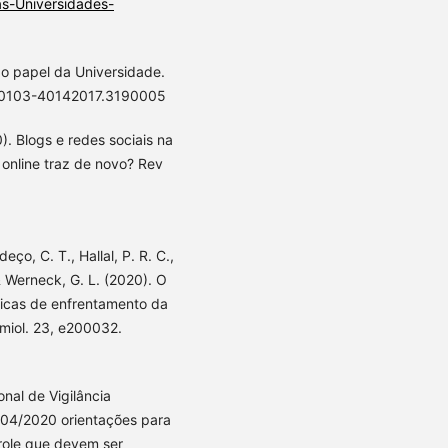
-Universidades-
 o papel da Universidade.
/s0103-40142017.3190005
20). Blogs e redes sociais na
online traz de novo? Rev
eço, C. T., Hallal, P. R. C.,
 & Werneck, G. L. (2020). O
íticas de enfrentamento da
miol. 23, e200032.
onal de Vigilância
 04/2020 orientações para
role que devem ser