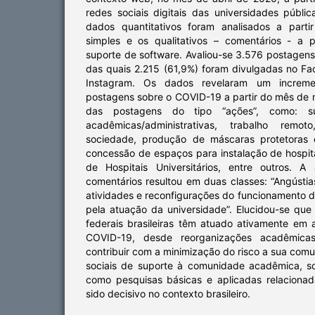
redes sociais digitais das universidades pública
dados quantitativos foram analisados a partir 
simples e os qualitativos – comentários - a p
suporte de software. Avaliou-se 3.576 postagen
das quais 2.215 (61,9%) foram divulgadas no Fa
Instagram. Os dados revelaram um increme
postagens sobre o COVID-19 a partir do mês de
das postagens do tipo “ações”, como: su
acadêmicas/administrativas, trabalho remo
sociedade, produção de máscaras protetoras e
concessão de espaços para instalação de hospi
de Hospitais Universitários, entre outros. A 
comentários resultou em duas classes: “Angústi
atividades e reconfigurações do funcionamento d
pela atuação da universidade”. Elucidou-se que
federais brasileiras têm atuado ativamente em
COVID-19, desde reorganizações acadêmicas
contribuir com a minimização do risco a sua comu
sociais de suporte à comunidade acadêmica, s
como pesquisas básicas e aplicadas relaciona
sido decisivo no contexto brasileiro.