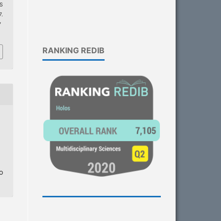
S
7.
7
RANKING REDIB
o