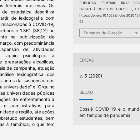
PÚBLICAS FEDERAIS BRASILEIRA
s federais brasileiras. Os
FRENTE À COVID-19.
HOLOS
,
5
, 1–1
de estatística descritiva
https://doi.org/10.15628/holos.2020.10
artir de lexicografia com
91
s relacionadas à COVID-19,
cebook e 1.361 (38,1%) no
Fomatos de Citação
nto na publicização de
 março, com predominância
spensão de atividades
to, apoio psicológico à
EDIÇÃO
 preparações alcoólicas,
tais de campanha, atuação
análise lexicográfica dos
v. 5 (2020)
as antes da suspensão das
a universidade” e “Orgulho
SEÇÃO
 as universidades públicas
 ações de enfrentamento à
 e administrativas para
Dossiê COVID-19 e o mund
nidade e região, até ações
em tempos de pandemia
obretudo estudantes, bem
das à temática, o que tem