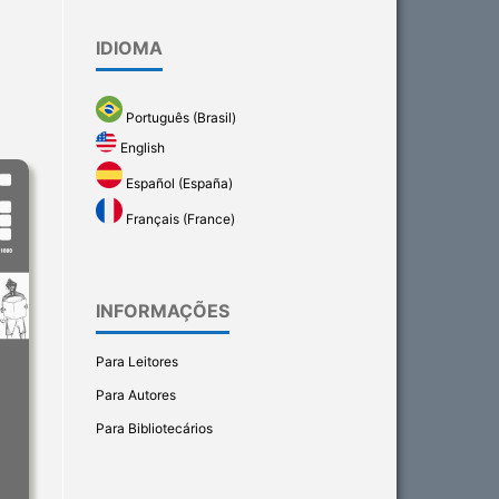
IDIOMA
Português (Brasil)
English
Español (España)
Français (France)
INFORMAÇÕES
Para Leitores
Para Autores
Para Bibliotecários