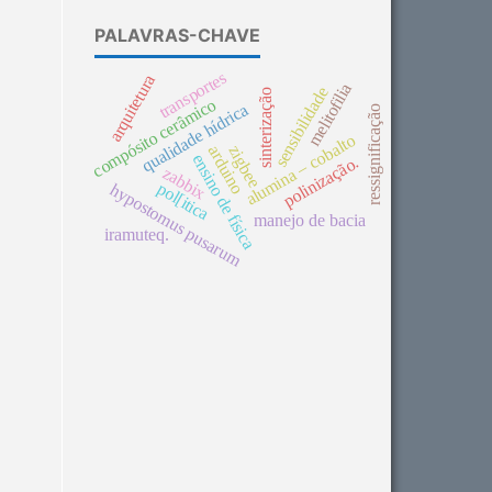
PALAVRAS-CHAVE
transportes
arquitetura
melitofilia
sensibilidade
sinterização
compósito cerâmico
qualidade hídrica
ressignificação
alumina – cobalto
arduino
zigbee
ensino de física
polinização.
zabbix
pol[itica
hypostomus pusarum
manejo de bacia
iramuteq.