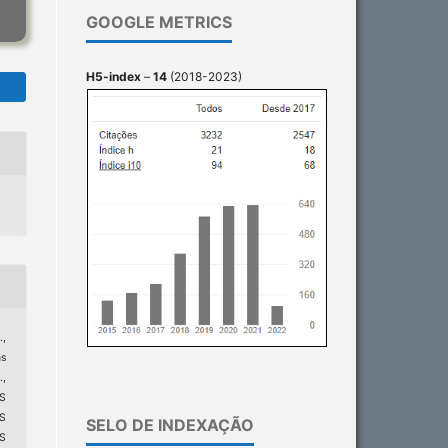
GOOGLE METRICS
H5-index
–
14
(2018-2023)
.,
ns
.,
ES
S
SELO DE INDEXAÇÃO
S