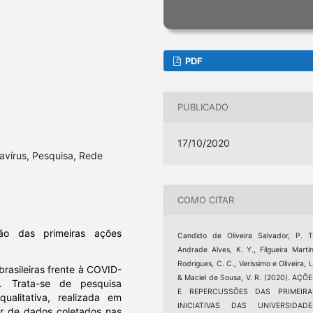
PDF
PUBLICADO
17/10/2020
avírus, Pesquisa, Rede
COMO CITAR
ão das primeiras ações
Candido de Oliveira Salvador, P. T
Andrade Alves, K. Y., Filgueira Marti
Rodrigues, C. C., Veríssimo e Oliveira, L
brasileiras frente à COVID-
& Maciel de Sousa, V. R. (2020). AÇÕ
. Trata-se de pesquisa
E REPERCUSSÕES DAS PRIMEIRA
qualitativa, realizada em
INICIATIVAS DAS UNIVERSIDADE
ir de dados coletados nas