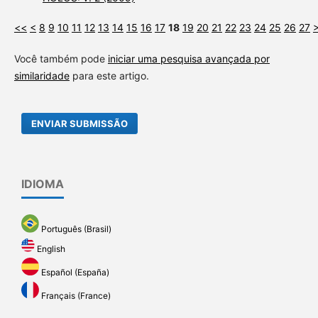
<<
<
8
9
10
11
12
13
14
15
16
17
18
19
20
21
22
23
24
25
26
27
Você também pode
iniciar uma pesquisa avançada por
similaridade
para este artigo.
ENVIAR SUBMISSÃO
IDIOMA
Português (Brasil)
English
Español (España)
Français (France)