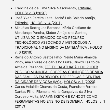
Francinaide de Lima Silva Nascimento,
Editorial
,
HOLOS: v. 3 (2020)
José Yvan Pereira Leite, André Luis Calado Araújo,
Editorial
,
HOLOS: v. 4 (2011)
Miquéias Rodrigues Barbosa, Kézia Cristiane de
Mendonça Pereira, Kleber Araújo dos Santos,
UTILIZANDO O EDMODO COMO RECURSO
TECNOLÓGICO ASSOCIADO À METODOLOGIA
TRADICIONAL NO ENSINO DA MATEMÁTICA
,
HOLOS:
v. 6 (2019)
Reinaldo Antônio Bastos Filho, Neide Maria Almeida
Pinto, Ana Louise de carvalho Fiúza, Dimitri Fazito de
Almeida Rezende,
EFEITO DA ATUAÇÃO DO PODER
PÚBLICO MUNICIPAL SOBRE AS CONDIÇÕES DE VIDA
DAS FAMÍLIAS EM REGIÕES PERIFÉRICAS E CENTRAL
DA CIDADE DE VIÇOSA (MG)
,
HOLOS: v. 1 (2020)
Carlos Helaidio Chaves da Costa, Francisco Ferreira
Dantas Filho, Filomena Maria Gonçalves da Silva
Cordeiro Moita,
MARVINSKETCH E KAHOOT COMO
FERRAMENTAS NO ENSINO DE ISOMERIA
,
HOLOS: v. 1
(2017)