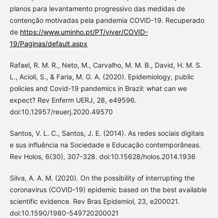
planos para levantamento progressivo das medidas de
contenção motivadas pela pandemia COVID-19. Recuperado
de
https://www.uminho.pt/PT/viver/COVID-
19/Paginas/default.aspx
Rafael, R. M. R., Neto, M., Carvalho, M. M. B., David, H. M. S.
L., Acioli, S., & Faria, M. G. A. (2020). Epidemiology, public
policies and Covid-19 pandemics in Brazil: what can we
expect? Rev Enferm UERJ, 28, e49596.
doi:10.12957/reuerj.2020.49570
Santos, V. L. C., Santos, J. E. (2014). As redes sociais digitais
e sus influência na Sociedade e Educação contemporâneas.
Rev Holos, 6(30), 307-328. doi:10.15628/holos.2014.1936
Silva, A. A. M. (2020). On the possibility of interrupting the
coronavirus (COVID-19) epidemic based on the best available
scientific evidence. Rev Bras Epidemiol, 23, e200021.
doi:10.1590/1980-549720200021