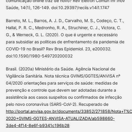
comunicação online traz de novo? Rev Eletron Comun Inf Inov
Saúde, 14(1), 126-149. doi:10.29397/reciis.v14i1.1747
Barreto, M. L., Barros, A. J. D., Carvalho, M. S., Codeço, C. T.,
Hallal, P. R. C., Medronho, R. A., Struchiner, C. J., Victora, C.
G., & Werneck, G. L. (2020). O que é urgente e necessário
para subsidiar as políticas de enfrentamento da pandemia de
COVID-19 no Brasil? Rev Bras Epidemiol. 23, e200032.
doi:10.1590/1980-549720200032
Brasil. (2020a) Ministério da Saúde. Agência Nacional de
Vigilância Sanitária. Nota técnica GVIMS/GGTES/ANVISA nº
04/2020 orientações para serviços de saúde: medidas de
prevenção e controle que devem ser adotadas durante a
assistência aos casos suspeitos ou confirmados de infecção
pelo novo coronavírus (SARS-CoV-2). Recuperado de
http://portal.anvisa.gov.br/documents/33852/271858/Nota+T
2020+GVIMS-GGTES-ANVISA-ATUALIZADA/ab598660-
3de4-4f14-8e6f-b9341c196b28