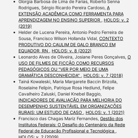
Glorgia Barbosa de Lima de Farias, Roberto Senna
Rodrigues, Sérgio Ricardo Pereira Cardoso,
A
EXTENSÃO ACADÊMICA COMO FERRAMENTA PARA
APRENDIZAGEM NO ENSINO SUPERIOR
,
HOLOS: v. 2
(2019)
Helder de Lucena Pereira, Antonio Pedro Ferreira de
Sousa, Francisco Wilson Hollanda Vidal,
CONTEXTO
PRODUTIVO DO CAULIM DE GALO BRANCO EM
EQUADOR, RN
,
HOLOS: v. 8 (2022)
Leonardo Alves de Oliveira, Josiane Peres Gonçalves,
O
USO DE FILMES DE FICÇÃO COMO RECURSOS
PEDAGÓGICOS OU "VER POR MEIO DE UMA
GRAMÁTICA DESCONHECIDA"
,
HOLOS: v. 7 (2018)
Tainá Kowaleski, Maria Margarete Baccin Brizolla,
Roselaine Felipin, Patrique Rosa Hedlund, Felipe
Cavalheiro Zaluski, Daniel Knebel Baggio,
INDICADORES DE AVALIAÇÃO PARA MELHORIA DO
DESEMPENHO SUSTENTÁVEL EM ORGANIZAÇÕES
RURAIS: UM ESTUDO DE CASO
,
HOLOS: v. 1 (2021)
Francisco das Chagas Mariz Fernandes,
Gestão dos
Institutos Federais: O Desafio do Centenário da Rede
Federal de Educação Profissional e Tecnológica
,
HOLOS: v. 2 (2009)