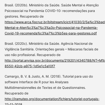
Brasil. (2020b). Ministério da Saúde. Saúde Mental e Atenção
Psicossocial na Pandemia COVID-10: recomendações para
gestores. Recuperado de
https://www.arca.fiocruz.br/bitstream/icict/41030/2/Sa%c3%bad
Mental-e-Aten%c3%a7%c3%a3o-Psicossocial-na-Pandemia-
Covid-19-recomenda%c3%a7%c3%b5es-para-gestores.pdf
Brasil. (2020c). Ministério da Saúde. Agência Nacional de
Vigilância Sanitária. Orientações gerais – Máscaras faciais de
uso não profissional. Recuperado de
http://portal.anvisa.gov.br/documents/219201/4340788/NT+M
8550-42cb-a975-1d5e1c5a10f7
Camargo, B. V. & Justo, A. M. (2018). Tutorial para uso do
software Interface de R pour les Analyses
Multidimensionnelles de Textes et de Questionnaires.
Recuperado de
http://iramuteq.org/documentation/fichiers/tutoriel-portugais-
22-11-2018