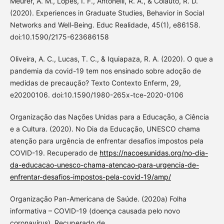
Meurer, A. M., Lopes, I. F., Antonelli, R. A., & Colauto, R. D.
(2020). Experiences in Graduate Studies, Behavior in Social
Networks and Well-Being. Educ Realidade, 45(1), e86158.
doi:10.1590/2175-623686158
Oliveira, A. C., Lucas, T. C., & Iquiapaza, R. A. (2020). O que a
pandemia da covid-19 tem nos ensinado sobre adoção de
medidas de precaução? Texto Contexto Enferm, 29,
e20200106. doi:10.1590/1980-265x-tce-2020-0106
Organização das Nações Unidas para a Educação, a Ciência
e a Cultura. (2020). No Dia da Educação, UNESCO chama
atenção para urgência de enfrentar desafios impostos pela
COVID-19. Recuperado de
https://nacoesunidas.org/no-dia-
da-educacao-unesco-chama-atencao-para-urgencia-de-
enfrentar-desafios-impostos-pela-covid-19/amp/
Organização Pan-Americana de Saúde. (2020a) Folha
informativa – COVID-19 (doença causada pelo novo
coronavírus). Recuperado de