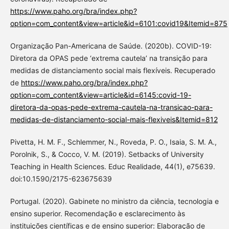
https://www.paho.org/bra/index.php?
option=com_content&view=article&id=6101:covid19&Itemid=875
Organização Pan-Americana de Saúde. (2020b). COVID-19:
Diretora da OPAS pede ‘extrema cautela’ na transição para
medidas de distanciamento social mais flexíveis. Recuperado
de
https://www.paho.org/bra/index.php?
option=com_content&view=article&id=6145:covid-19-
diretora-da-opas-pede-extrema-cautela-na-transicao-para-
medidas-de-distanciamento-social-mais-flexiveis&Itemid=812
Pivetta, H. M. F., Schlemmer, N., Roveda, P. O., Isaia, S. M. A.,
Porolnik, S., & Cocco, V. M. (2019). Setbacks of University
Teaching in Health Sciences. Educ Realidade, 44(1), e75639.
doi:10.1590/2175-623675639
Portugal. (2020). Gabinete no ministro da ciência, tecnologia e
ensino superior. Recomendação e esclarecimento às
instituições científicas e de ensino superior: Elaboração de