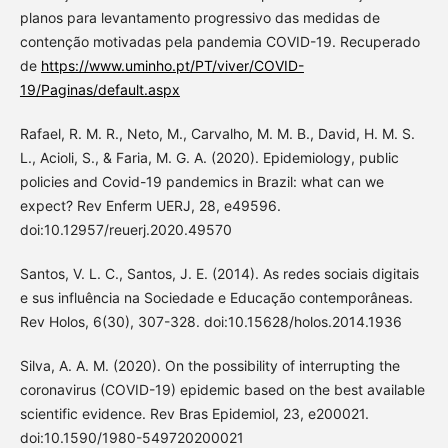
planos para levantamento progressivo das medidas de
contenção motivadas pela pandemia COVID-19. Recuperado
de
https://www.uminho.pt/PT/viver/COVID-
19/Paginas/default.aspx
Rafael, R. M. R., Neto, M., Carvalho, M. M. B., David, H. M. S.
L., Acioli, S., & Faria, M. G. A. (2020). Epidemiology, public
policies and Covid-19 pandemics in Brazil: what can we
expect? Rev Enferm UERJ, 28, e49596.
doi:10.12957/reuerj.2020.49570
Santos, V. L. C., Santos, J. E. (2014). As redes sociais digitais
e sus influência na Sociedade e Educação contemporâneas.
Rev Holos, 6(30), 307-328. doi:10.15628/holos.2014.1936
Silva, A. A. M. (2020). On the possibility of interrupting the
coronavirus (COVID-19) epidemic based on the best available
scientific evidence. Rev Bras Epidemiol, 23, e200021.
doi:10.1590/1980-549720200021