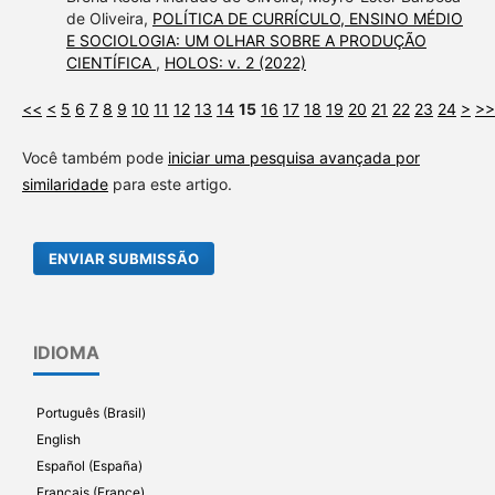
de Oliveira,
POLÍTICA DE CURRÍCULO, ENSINO MÉDIO
E SOCIOLOGIA: UM OLHAR SOBRE A PRODUÇÃO
CIENTÍFICA
,
HOLOS: v. 2 (2022)
<<
<
5
6
7
8
9
10
11
12
13
14
15
16
17
18
19
20
21
22
23
24
>
>>
Você também pode
iniciar uma pesquisa avançada por
similaridade
para este artigo.
ENVIAR SUBMISSÃO
IDIOMA
Português (Brasil)
English
Español (España)
Français (France)