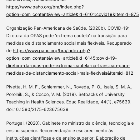
https://www.paho.org/bra/index.php?
option=com_content&view=article&id=6101:covid19&Itemid=875
Organização Pan-Americana de Saúde. (2020b). COVID-19:
Diretora da OPAS pede ‘extrema cautela’ na transição para
medidas de distanciamento social mais flexíveis. Recuperado
de
https://www.paho.org/bra/index.php?
option=com_content&view=article&id=6145:covid-19-
diretora-da-opas-pede-extrema-cautela-na-transicao-para-
medidas-de-distanciamento-social-mais-flexiveis&Itemid=812
Pivetta, H. M. F., Schlemmer, N., Roveda, P. O., Isaia, S. M. A.,
Porolnik, S., & Cocco, V. M. (2019). Setbacks of University
Teaching in Health Sciences. Educ Realidade, 44(1), e75639.
doi:10.1590/2175-623675639
Portugal. (2020). Gabinete no ministro da ciência, tecnologia e
ensino superior. Recomendação e esclarecimento às
instituições científicas e de ensino superior: Elaboração de