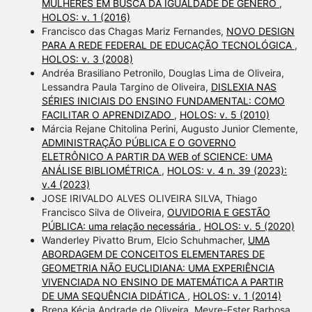
MULHERES EM BUSCA DA IGUALDADE DE GÊNERO
,
HOLOS: v. 1 (2016)
Francisco das Chagas Mariz Fernandes,
NOVO DESIGN
PARA A REDE FEDERAL DE EDUCAÇÃO TECNOLÓGICA
,
HOLOS: v. 3 (2008)
Andréa Brasiliano Petronilo, Douglas Lima de Oliveira,
Lessandra Paula Targino de Oliveira,
DISLEXIA NAS
SÉRIES INICIAIS DO ENSINO FUNDAMENTAL: COMO
FACILITAR O APRENDIZADO
,
HOLOS: v. 5 (2010)
Márcia Rejane Chitolina Perini, Augusto Junior Clemente,
ADMINISTRAÇÃO PÚBLICA E O GOVERNO
ELETRÔNICO A PARTIR DA WEB of SCIENCE: UMA
ANÁLISE BIBLIOMÉTRICA
,
HOLOS: v. 4 n. 39 (2023):
v.4 (2023)
JOSE IRIVALDO ALVES OLIVEIRA SILVA, Thiago
Francisco Silva de Oliveira,
OUVIDORIA E GESTÃO
PÚBLICA: uma relação necessária
,
HOLOS: v. 5 (2020)
Wanderley Pivatto Brum, Elcio Schuhmacher,
UMA
ABORDAGEM DE CONCEITOS ELEMENTARES DE
GEOMETRIA NÃO EUCLIDIANA: UMA EXPERIÊNCIA
VIVENCIADA NO ENSINO DE MATEMÁTICA A PARTIR
DE UMA SEQUÊNCIA DIDÁTICA
,
HOLOS: v. 1 (2014)
Brena Kécia Andrade de Oliveira, Meyre-Ester Barbosa