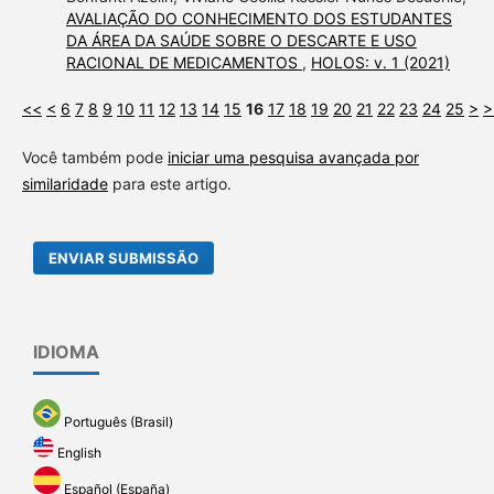
AVALIAÇÃO DO CONHECIMENTO DOS ESTUDANTES
DA ÁREA DA SAÚDE SOBRE O DESCARTE E USO
RACIONAL DE MEDICAMENTOS
,
HOLOS: v. 1 (2021)
<<
<
6
7
8
9
10
11
12
13
14
15
16
17
18
19
20
21
22
23
24
25
>
>
Você também pode
iniciar uma pesquisa avançada por
similaridade
para este artigo.
ENVIAR SUBMISSÃO
IDIOMA
Português (Brasil)
English
Español (España)