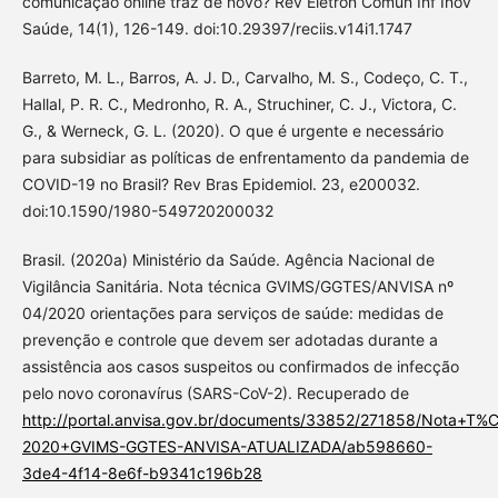
comunicação online traz de novo? Rev Eletron Comun Inf Inov
Saúde, 14(1), 126-149. doi:10.29397/reciis.v14i1.1747
Barreto, M. L., Barros, A. J. D., Carvalho, M. S., Codeço, C. T.,
Hallal, P. R. C., Medronho, R. A., Struchiner, C. J., Victora, C.
G., & Werneck, G. L. (2020). O que é urgente e necessário
para subsidiar as políticas de enfrentamento da pandemia de
COVID-19 no Brasil? Rev Bras Epidemiol. 23, e200032.
doi:10.1590/1980-549720200032
Brasil. (2020a) Ministério da Saúde. Agência Nacional de
Vigilância Sanitária. Nota técnica GVIMS/GGTES/ANVISA nº
04/2020 orientações para serviços de saúde: medidas de
prevenção e controle que devem ser adotadas durante a
assistência aos casos suspeitos ou confirmados de infecção
pelo novo coronavírus (SARS-CoV-2). Recuperado de
http://portal.anvisa.gov.br/documents/33852/271858/Nota+T
2020+GVIMS-GGTES-ANVISA-ATUALIZADA/ab598660-
3de4-4f14-8e6f-b9341c196b28