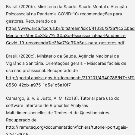
Brasil. (2020b). Ministério da Saúde. Saúde Mental e Atenção
Psicossocial na Pandemia COVID-10: recomendações para
gestores. Recuperado de
https://www.arca.fiocruz.br/bitstream/icict/41030/2/Sa%c3%bad
Mental-e-Aten%c3%a7%c3%a3o-Psicossocial-na-Pandemia-
Covid-19-recomenda%c3%a7%c3%b5es-para-gestores.pdf
Brasil. (2020c). Ministério da Saúde. Agência Nacional de
Vigilância Sanitária. Orientações gerais – Máscaras faciais de
uso não profissional. Recuperado de
http://portal.anvisa.gov.br/documents/219201/4340788/NT+M
8550-42cb-a975-1d5e1c5a10f7
Camargo, B. V. & Justo, A. M. (2018). Tutorial para uso do
software Interface de R pour les Analyses
Multidimensionnelles de Textes et de Questionnaires.
Recuperado de
http://iramuteq.org/documentation/fichiers/tutoriel-portugais-
22-11-2018