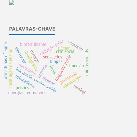
PALAVRAS-CHAVE
radiação solar
sensorial
biofertilizante
armadilhas d´’agua
néctar
electricity
instituição de ensino
crm social
manejo
mídias sociais
biodigestão
magnetic fields
sensações
biogás
measuring
previsão
imersão
Ímãs
integração ensino-saúde
juventude
brincadeira.
apa-araripe
dejetos
mining
prisões
energias renovávies