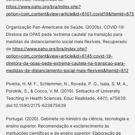
https://www.paho.org/bra/index.php?
option=com_content&view=article&id=6101:covid19&Itemid=875
Organização Pan-Americana de Saúde. (2020b). COVID-19:
Diretora da OPAS pede ‘extrema cautela’ na transição para
medidas de distanciamento social mais flexíveis. Recuperado
de
https://www.paho.org/bra/index.php?
option=com_content&view=article&id=6145:covid-19-
diretora-da-opas-pede-extrema-cautela-na-transicao-para-
medidas-de-distanciamento-social-mais-flexiveis&Itemid=812
Pivetta, H. M. F., Schlemmer, N., Roveda, P. O., Isaia, S. M. A.,
Porolnik, S., & Cocco, V. M. (2019). Setbacks of University
Teaching in Health Sciences. Educ Realidade, 44(1), e75639.
doi:10.1590/2175-623675639
Portugal. (2020). Gabinete no ministro da ciência, tecnologia e
ensino superior. Recomendação e esclarecimento às
instituições científicas e de ensino superior: Elaboração de