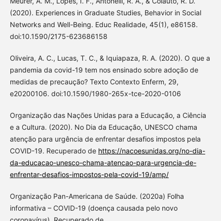
Meurer, A. M., Lopes, I. F., Antonelli, R. A., & Colauto, R. D.
(2020). Experiences in Graduate Studies, Behavior in Social
Networks and Well-Being. Educ Realidade, 45(1), e86158.
doi:10.1590/2175-623686158
Oliveira, A. C., Lucas, T. C., & Iquiapaza, R. A. (2020). O que a
pandemia da covid-19 tem nos ensinado sobre adoção de
medidas de precaução? Texto Contexto Enferm, 29,
e20200106. doi:10.1590/1980-265x-tce-2020-0106
Organização das Nações Unidas para a Educação, a Ciência
e a Cultura. (2020). No Dia da Educação, UNESCO chama
atenção para urgência de enfrentar desafios impostos pela
COVID-19. Recuperado de
https://nacoesunidas.org/no-dia-
da-educacao-unesco-chama-atencao-para-urgencia-de-
enfrentar-desafios-impostos-pela-covid-19/amp/
Organização Pan-Americana de Saúde. (2020a) Folha
informativa – COVID-19 (doença causada pelo novo
coronavírus). Recuperado de