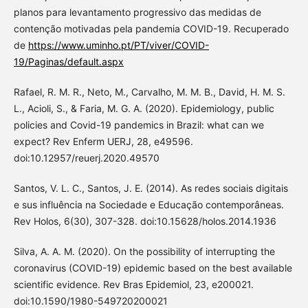
planos para levantamento progressivo das medidas de
contenção motivadas pela pandemia COVID-19. Recuperado
de
https://www.uminho.pt/PT/viver/COVID-
19/Paginas/default.aspx
Rafael, R. M. R., Neto, M., Carvalho, M. M. B., David, H. M. S.
L., Acioli, S., & Faria, M. G. A. (2020). Epidemiology, public
policies and Covid-19 pandemics in Brazil: what can we
expect? Rev Enferm UERJ, 28, e49596.
doi:10.12957/reuerj.2020.49570
Santos, V. L. C., Santos, J. E. (2014). As redes sociais digitais
e sus influência na Sociedade e Educação contemporâneas.
Rev Holos, 6(30), 307-328. doi:10.15628/holos.2014.1936
Silva, A. A. M. (2020). On the possibility of interrupting the
coronavirus (COVID-19) epidemic based on the best available
scientific evidence. Rev Bras Epidemiol, 23, e200021.
doi:10.1590/1980-549720200021