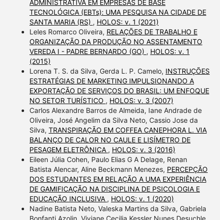
ADMINISTRATIVA EM EMPRESAS DE BASE
TECNOLÓGICA (EBTs): UMA PESQUISA NA CIDADE DE
SANTA MARIA (RS)
,
HOLOS: v. 1 (2021)
Leles Romarco Oliveira,
RELAÇÕES DE TRABALHO E
ORGANIZAÇÃO DA PRODUÇÃO NO ASSENTAMENTO
VEREDA I - PADRE BERNARDO (GO)
,
HOLOS: v. 1
(2015)
Lorena T. S. da Silva, Gerda L. P. Camelo,
INSTRUÇÕES
ESTRATÉGIAS DE MARKETING IMPULSIONANDO A
EXPORTAÇÃO DE SERVIÇOS DO BRASIL: UM ENFOQUE
NO SETOR TURÍSTICO
,
HOLOS: v. 3 (2007)
Carlos Alexandre Barros de Almeida, Iane Andrade de
Oliveira, José Angelim da Silva Neto, Cassio Jose da
Silva,
TRANSPIRAÇÃO EM COFFEA CANEPHORA L. VIA
BALANÇO DE CALOR NO CAULE E LISÍMETRO DE
PESAGEM ELETRÔNICA
,
HOLOS: v. 3 (2016)
Eileen Júlia Cohen, Paulo Elias G A Delage, Renan
Batista Alencar, Aline Beckmann Menezes,
PERCEPÇÃO
DOS ESTUDANTES EM RELAÇÃO A UMA EXPERIÊNCIA
DE GAMIFICAÇÃO NA DISCIPLINA DE PSICOLOGIA E
EDUCAÇÃO INCLUSIVA
,
HOLOS: v. 1 (2020)
Nadine Batista Neto, Valeska Martins da Silva, Gabriela
Bonfanti Azolin, Viviane Cecilia Kessler Nunes Desuchle,