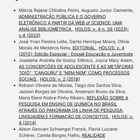
Márcia Rejane Chitolina Perini, Augusto Junior Clemente,
ADMINISTRAÇÃO PÚBLICA E O GOVERNO
ELETRÔNICO A PARTIR DA WEB of SCIENCE: UMA
ANÁLISE BIBLIOMÉTRICA
,
HOLOS: v. 4 n. 39 (2023):
v.4 (2023)
José Yvan Pereira Leite, Dante Henrique Moura, Olívia
Morais de Medeiros Neta,
EDITORIAL
,
HOLOS: v. 4
(2015): Edição Especial - Dossiê Educação e Juventude
Joselaine Andréia de Godoy Stênico, Joyce Mary Adam,
AS CONCEPÇÕES DE ADOLESCENTE E AS METÁFORAS
“IOIÔ”, “CANGURU” E “NEM NEM” COMO PROCESSOS
SOCIAIS
,
HOLOS: v. 2 (2018)
Robson Oliveira de Morais, Tiago dos Santos Silva,
Jadson Borges de Oliveira, Anderson Bruno da Silva,
Maria Elenir Nobre Pinho Ribeiro,
REFLEXÃO SOBRE A
PESQUISA EM ENSINO DE QUÍMICA NO BRASIL
ATRAVÉS DO PANORAMA DA LINHA DE PESQUISA:
LINGUAGEM E FORMAÇÃO DE CONCEITOS
,
HOLOS: v.
4 (2014)
Alison Geovani Schwingel Franck, Flavia Luciane
Scherer, Camila Borges Fialho,
REALIDADE