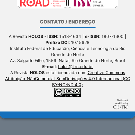
CONTATO / ENDEREÇO
A Revista
HOLOS
-
ISSN
: 1518-1634 |
e-ISSN
: 1807-1600 |
Prefixo DOI
: 10.15628
Instituto Federal de Educação, Ciência e Tecnologia do Rio
Grande do Norte
Av. Salgado Filho, 1559, Natal, Rio Grande do Norte, Brasil
E-mail
:
holos@ifrn.edu.br
A Revista
HOLOS
esta Licenciada com
Creative Commons
Atribuição-NãoComercial-SemDerivações 4.0 Internacional (CC
BY-NC-ND 4.0)