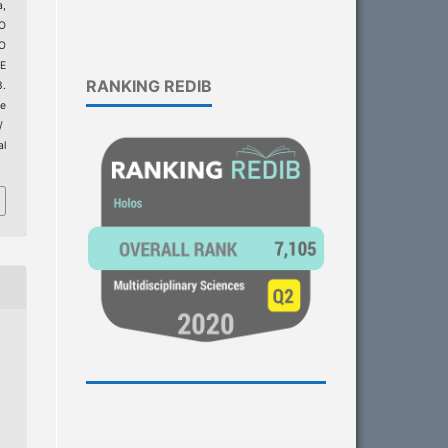
a,
O
O
E
RANKING REDIB
.
e
/
al