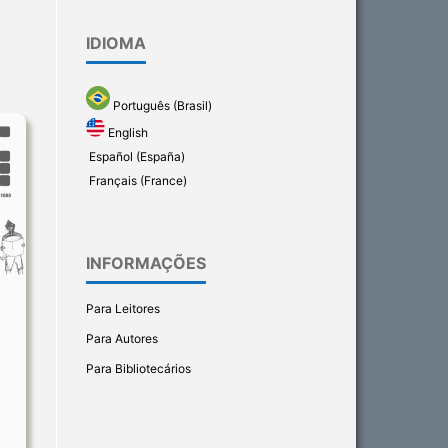
IDIOMA
Português (Brasil)
English
Español (España)
Français (France)
INFORMAÇÕES
Para Leitores
Para Autores
Para Bibliotecários