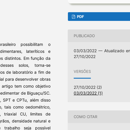
PDF
PUBLICADO
asileiro possibilitam o
03/03/2022 — Atualizado e
mentares, lateríticos e
27/10/2022
s distintos. Em função da
esses solos, torna-se
VERSÕES
os de laboratório a fim de
ial para desenvolver obras
e artigo tem como objetivo
27/10/2022 (2)
03/03/2022 (1)
 sedimentar de Biguaçu/SC.
a, SPT e CPTu, além disso
o, tais como oedométrico,
 triaxial CU, limites de
COMO CITAR
grãos, densidade natural e
trabalho seja possível