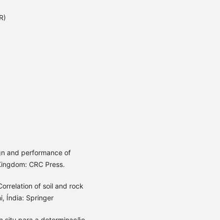
R)
)
ign and performance of
 Kingdom: CRC Press.
orrelation of soil and rock
, Índia: Springer
in situ para a determinação