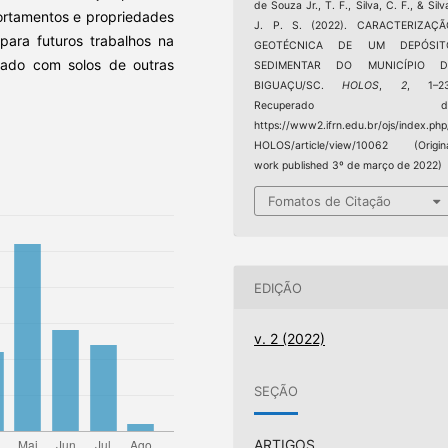
de Souza Jr., T. F., Silva, C. F., & Silv
portamentos e propriedades
J. P. S. (2022). CARACTERIZAÇÃ
para futuros trabalhos na
GEOTÉCNICA DE UM DEPÓSIT
arado com solos de outras
SEDIMENTAR DO MUNICÍPIO D
BIGUAÇU/SC.
HOLOS
,
2
, 1–23
Recuperado d
https://www2.ifrn.edu.br/ojs/index.php
HOLOS/article/view/10062 (Origin
work published 3º de março de 2022)
Fomatos de Citação
EDIÇÃO
v. 2 (2022)
SEÇÃO
ARTIGOS