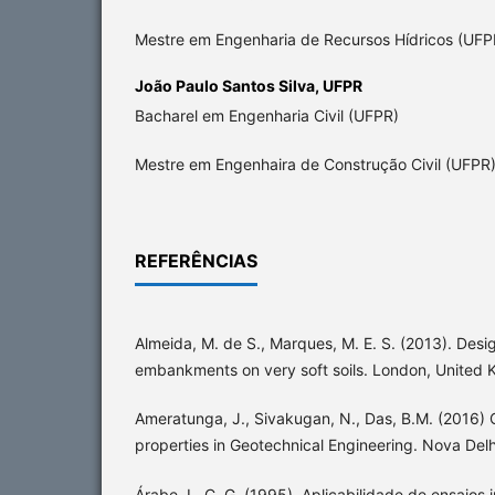
Mestre em Engenharia de Recursos Hídricos (UFP
João Paulo Santos Silva,
UFPR
Bacharel em Engenharia Civil (UFPR)
Mestre em Engenhaira de Construção Civil (UFPR
REFERÊNCIAS
Almeida, M. de S., Marques, M. E. S. (2013). Des
embankments on very soft soils. London, United
Ameratunga, J., Sivakugan, N., Das, B.M. (2016) C
properties in Geotechnical Engineering. Nova Delhi
Árabe, L. C. G. (1995). Aplicabilidade de ensaios 