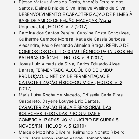
Djeson Mateus Alves da Costa, Andréia Ferreira dos
Santos, Elaine Diniz da Silva, Irinalva Avelino da Silva,
DESENVOLVIMENTO E CARACTERIZAÇÃO DE FILMES À
BASE DE AMIDO DE FEIJÃO MACÁÇAR (Vigna
Unguiculata)
,
HOLOS: v. 7 (2017)
Carolina dos Santos Pereira, Caroline Costa Gonçalves,
Guilherme Campos Moreira, Kátia de Cassia Barbosa
Alexandre, Paulo Fernando Almeida Braga,
REFINO DE
COMPOSTOS DE LÍTIO GRAU TÉCNICO PARA USOS EM
BATERIAS DE ÍON-Li
,
HOLOS: v. 6 (2017)
Jonas Luiz Almada da Silva, Carlos Eduardo Alves
Dantas,
FERMENTADO ALCOÓLICO DE UMBU:
PRODUÇÃO, CINÉTICA DE FERMENTAÇÃO E
CARACTERIZAÇÃO FÍSICO-QUÍMICA
,
HOLOS: v. 2
(2017)
Maria Luísa Rocha de Macedo, Odisséia Carla Pires
Gaspareto, Dayene Louyse Lírio Dantas,
CARACTERIZAÇÃO FÍSICA E SENSORIAL DAS
BOLACHAS REDONDAS PRODUZIDAS E
COMERCIALIZADAS NO MUNICÍPIO DE CURRAIS
NOVOS/RN
,
HOLOS: v. 5 (2010)
Marcelo Moizinho Oliveira, Raimundo Nonato Ribeiro
Silva, José Hilton Gomes Rangel, Jomar Sales