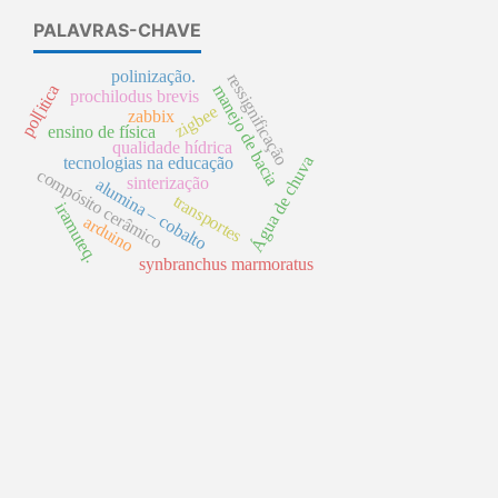
PALAVRAS-CHAVE
polinização.
ressignificação
manejo de bacia
pol[itica
prochilodus brevis
zigbee
zabbix
ensino de física
qualidade hídrica
Água de chuva
tecnologias na educação
compósito cerâmico
sinterização
alumina – cobalto
transportes
iramuteq.
arduino
synbranchus marmoratus