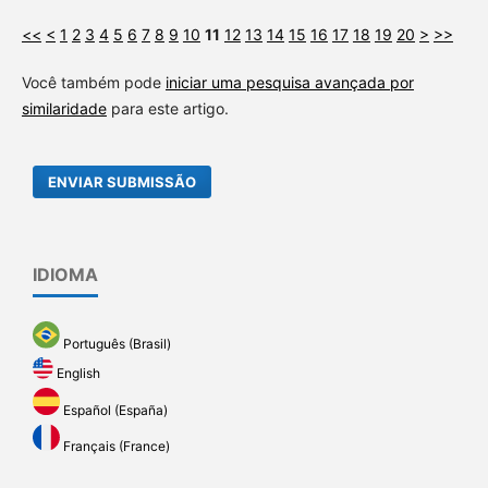
<<
<
1
2
3
4
5
6
7
8
9
10
11
12
13
14
15
16
17
18
19
20
>
>>
Você também pode
iniciar uma pesquisa avançada por
similaridade
para este artigo.
ENVIAR SUBMISSÃO
IDIOMA
Português (Brasil)
English
Español (España)
Français (France)