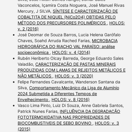
Vaconcelos, Içamira Costa Noguera, José Manuel Rivas
Mercury, J SILVA,
SÍNTESE E CARACTERIZAÇÃO DE
COBALTITA DE NIQUEL (NiCo2O4) OBTIDAS PELO
MÉTODO DOS PRECURSORES POLIMÉRICOS
,
HOLOS:
v. 2 (2016)
José Deomar de Souza Barros, Lucia Helena Garófalo
Chaves, Soahd Arruda Rached Farias,
MICROBACIA
HIDROGRÁFICA DO RIACHO VAL PARAÍSO: análise
socioeconômica
,
HOLOS: v. 4 (2014)
Rubén Heriberto Olcay Barreda, George Eduardo Sales
Valadão,
CARACTERIZACÃO DE PASTAS MINERAIS
PRODUZIDAS COM LAMAS DE REJEITOS METÁLICOS E
NÃO METÁLICOS
,
HOLOS: v. 3 (2020)
Felipe Fernandes Cavalcante, Wanderson Santana da
Silva,
Comportamento Mecânico da Liga de Alumínio
2024 Submetida a Diferentes Tempos de
Envelhecimento
,
HOLOS: v. 8 (2016)
Vasco Lima Pinto, Luiz Di Souza, Anne Gabriela Santos,
Patrick Nunes Farias,
INFLUÊNCIA DA DEGRADAÇÃO
FOTOTERMOXIDATIVA NAS PROPRIEDADES DE
BIOCOMBUSTIVEIS DE SEBO BOVINO
,
HOLOS: v. 3
(2015)