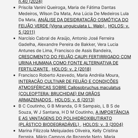
n.40 (2024)
Priscila Vanini Queiroga, Maria de Fátima Dantas
Medeiros, Wilson Da Mata, Ana Lúcia De Medeiros Lula
Da Mata,
ANÁLISE DA DESIDRATAÇÃO OSMÓTICA DO
FEIJÃO VERDE (Vigna unguiculata L. Walp)
,
HOLOS: v.
5 (2011)
Narcísio Cabral de Araújo, Antonio José Ferreira
Gadelha, Alexandre Pereira de Bakker, Vera Lucia
Antunes de Lima, Francisco de Assis Bandeira,
CRESCIMENTO DO FEIJÃO CAUPI FERTIRRIGADO COM
URINA HUMANA COMO FONTE ALTERNATIVA DE
FERTILIZANTE
,
HOLOS: v. 2 (2018)
Francisco Roberto Azevedo, Maria Andréia Moura,
INTERAÇÃO CULTIVAR DE FEIJÃO E CONDIÇÕES
ATMOSFÉRICAS SOBRE Callosobruchus maculatus
(COLEOPTERA: BRUCHIDAE) EM GRÃOS
ARMAZENADOS
,
HOLOS: v. 6 (2013)
B C Coutinho, G B Miranda, G R Sampaio, L B S de
Souza, W J Santana, H D M Coutinho,
A IMPORTÂNCIA
E AS VANTAGENS DO POLIHIDROXIBUTIRATO
(PLÁSTICO BIODEGRADÁVEL)
,
HOLOS: v. 3 (2004)
Marina Filizzola Melquiades Oliveira, Kelly Cristina
Ferreira, Mário Campos de Rezende Neto, Maria