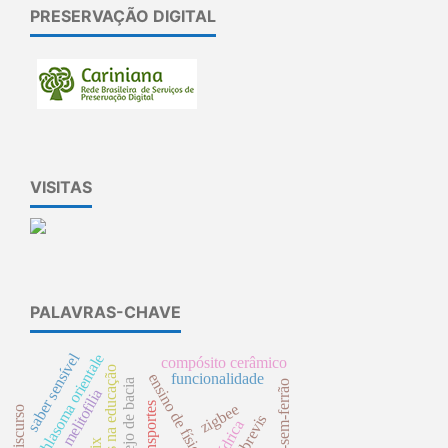
PRESERVAÇÃO DIGITAL
VISITAS
PALAVRAS-CHAVE
saber sensível
cichlasoma orientale
compósito cerâmico
tecnologias na educação
ensino de física
funcionalidade
manejo de bacia
abelhas-sem-ferrão
melitofilia
transportes
zigbee