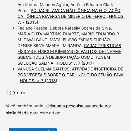
Auxiliadora Mendes Aguiar, Antônio Eduardo Clark
Peres,
POLIACRILAMIDA NÃO IÔNICA NA FLOTAÇÃO
CATIÔINICA REVERSA DE MINÉRIO DE FERRO
,
HOLOS:
v. 7 (2015)
Taciano Pessoa, Débora Rafaelly Soares da Silva,
MARIA ELITA MARTINS DUARTE, MARIO EDUARDO R.
M. CAVALCANTI MATA, FLAVIO FARIAS GURJÃO,
DENISE SILVA AMARAL MIRANDA,
CARACTERÍSTICAS
FÍSICAS E FÍSICO-QUÍMICAS DE PALITOS DE INHAME
SUBMETIDOS À DESIDRATAÇÃO OSMOTICA EM
SOLUÇÃO SALINA
,
HOLOS: v. 7 (2017)
VANUSA SUELMA SANTOS,
ATIVIDADE INSETICIDA DE
PÓS VEGETAIS SOBRE O CARUNCHO DO FEIJÃO-FAVA
,
HOLOS: v. 7 (2018)
1
2
3
>
>>
Você também pode
iniciar uma pesquisa avançada por
similaridade
para este artigo.