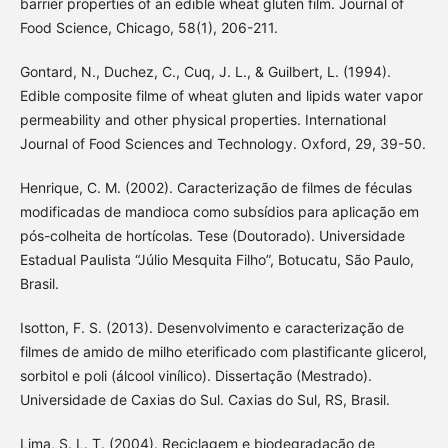
barrier properties of an edible wheat gluten film. Journal of
Food Science, Chicago, 58(1), 206-211.
Gontard, N., Duchez, C., Cuq, J. L., & Guilbert, L. (1994).
Edible composite filme of wheat gluten and lipids water vapor
permeability and other physical properties. International
Journal of Food Sciences and Technology. Oxford, 29, 39-50.
Henrique, C. M. (2002). Caracterização de filmes de féculas
modificadas de mandioca como subsídios para aplicação em
pós-colheita de hortícolas. Tese (Doutorado). Universidade
Estadual Paulista “Júlio Mesquita Filho”, Botucatu, São Paulo,
Brasil.
Isotton, F. S. (2013). Desenvolvimento e caracterização de
filmes de amido de milho eterificado com plastificante glicerol,
sorbitol e poli (álcool vinílico). Dissertação (Mestrado).
Universidade de Caxias do Sul. Caxias do Sul, RS, Brasil.
Lima, S. L. T. (2004). Reciclagem e biodegradação de