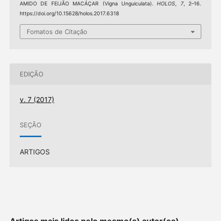
AMIDO DE FEIJÃO MACÁÇAR (Vigna Unguiculata).
HOLOS
,
7
, 2–16.
https://doi.org/10.15628/holos.2017.6318
Fomatos de Citação
EDIÇÃO
v. 7 (2017)
SEÇÃO
ARTIGOS
Artigos mais lidos pelo mesmo(s) autor(es)