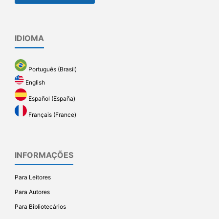
IDIOMA
Português (Brasil)
English
Español (España)
Français (France)
INFORMAÇÕES
Para Leitores
Para Autores
Para Bibliotecários