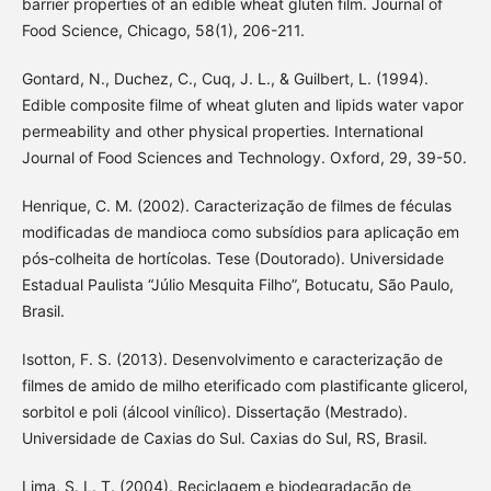
barrier properties of an edible wheat gluten film. Journal of
Food Science, Chicago, 58(1), 206-211.
Gontard, N., Duchez, C., Cuq, J. L., & Guilbert, L. (1994).
Edible composite filme of wheat gluten and lipids water vapor
permeability and other physical properties. International
Journal of Food Sciences and Technology. Oxford, 29, 39-50.
Henrique, C. M. (2002). Caracterização de filmes de féculas
modificadas de mandioca como subsídios para aplicação em
pós-colheita de hortícolas. Tese (Doutorado). Universidade
Estadual Paulista “Júlio Mesquita Filho”, Botucatu, São Paulo,
Brasil.
Isotton, F. S. (2013). Desenvolvimento e caracterização de
filmes de amido de milho eterificado com plastificante glicerol,
sorbitol e poli (álcool vinílico). Dissertação (Mestrado).
Universidade de Caxias do Sul. Caxias do Sul, RS, Brasil.
Lima, S. L. T. (2004). Reciclagem e biodegradação de