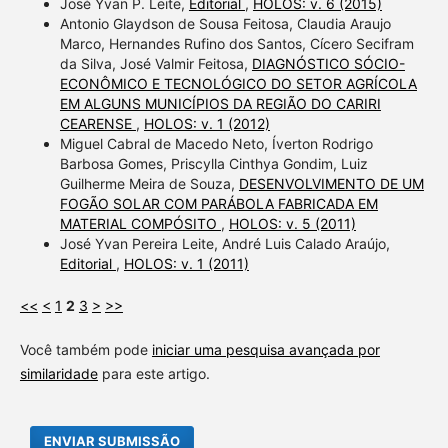
José Yvan P. Leite,
Editorial
,
HOLOS: v. 6 (2015)
Antonio Glaydson de Sousa Feitosa, Claudia Araujo
Marco, Hernandes Rufino dos Santos, Cícero Secifram
da Silva, José Valmir Feitosa,
DIAGNÓSTICO SÓCIO-
ECONÔMICO E TECNOLÓGICO DO SETOR AGRÍCOLA
EM ALGUNS MUNICÍPIOS DA REGIÃO DO CARIRI
CEARENSE
,
HOLOS: v. 1 (2012)
Miguel Cabral de Macedo Neto, Íverton Rodrigo
Barbosa Gomes, Priscylla Cinthya Gondim, Luiz
Guilherme Meira de Souza,
DESENVOLVIMENTO DE UM
FOGÃO SOLAR COM PARÁBOLA FABRICADA EM
MATERIAL COMPÓSITO
,
HOLOS: v. 5 (2011)
José Yvan Pereira Leite, André Luis Calado Araújo,
Editorial
,
HOLOS: v. 1 (2011)
<<
<
1
2
3
>
>>
Você também pode
iniciar uma pesquisa avançada por
similaridade
para este artigo.
ENVIAR SUBMISSÃO