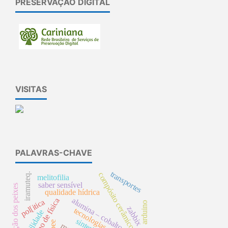
PRESERVAÇÃO DIGITAL
VISITAS
PALAVRAS-CHAVE
transportes
compósito cerâmico
iramuteq.
melitofilia
saber sensível
reprodução dos peixes
qualidade hídrica
alumina – cobalto
ensino de física
pol[itica
arduino
zabbix