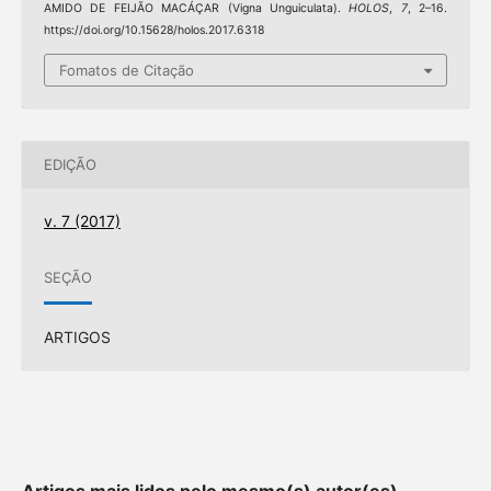
AMIDO DE FEIJÃO MACÁÇAR (Vigna Unguiculata).
HOLOS
,
7
, 2–16.
https://doi.org/10.15628/holos.2017.6318
Fomatos de Citação
EDIÇÃO
v. 7 (2017)
SEÇÃO
ARTIGOS
Artigos mais lidos pelo mesmo(s) autor(es)