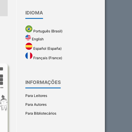
IDIOMA
Português (Brasil)
English
Español (España)
Français (France)
INFORMAÇÕES
Para Leitores
Para Autores
Para Bibliotecários