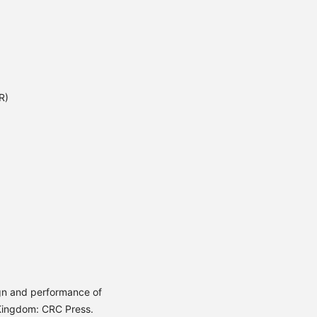
R)
)
ign and performance of
 Kingdom: CRC Press.