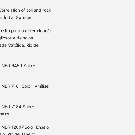
orrelation of soil and rock
, Índia: Springer
in situ para a determinação
ilosos e de solos
ade Católica, Rio de
. NBR 6459.Solo –
.
 NBR 7181.Solo – Análise
. NBR 7184.Solo –
neiro.
. NBR 12007.Solo –Ensaio
o. Rio de Janeiro.