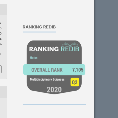
a,
RANKING REDIB
O
O
E
do
/