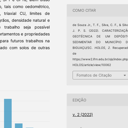
o, tais como oedométrico,
COMO CITAR
 triaxial CU, limites de
grãos, densidade natural e
de Souza Jr., T. F., Silva, C. F., & Silv
trabalho seja possível
J. P. S. (2022). CARACTERIZAÇÃ
portamentos e propriedades
GEOTÉCNICA DE UM DEPÓSIT
para futuros trabalhos na
SEDIMENTAR DO MUNICÍPIO D
arado com solos de outras
BIGUAÇU/SC.
HOLOS
,
2
. Recupera
de
https://www2.ifrn.edu.br/ojs/index.php
HOLOS/article/view/10062
Fomatos de Citação
EDIÇÃO
v. 2 (2022)