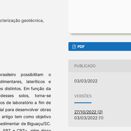
acterização geotécnica,
PDF
PUBLICADO
asileiro possibilitam o
03/03/2022
mentares, lateríticos e
s distintos. Em função da
esses solos, torna-se
VERSÕES
os de laboratório a fim de
ial para desenvolver obras
27/10/2022 (2)
e artigo tem como objetivo
03/03/2022 (1)
 sedimentar de Biguaçu/SC.
a, SPT e CPTu, além disso