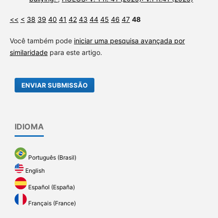
<<
<
38
39
40
41
42
43
44
45
46
47
48
Você também pode
iniciar uma pesquisa avançada por
similaridade
para este artigo.
ENVIAR SUBMISSÃO
IDIOMA
Português (Brasil)
English
Español (España)
Français (France)