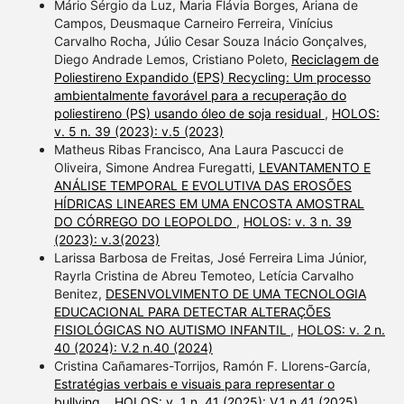
Mário Sérgio da Luz, Maria Flávia Borges, Ariana de
Campos, Deusmaque Carneiro Ferreira, Vinícius
Carvalho Rocha, Júlio Cesar Souza Inácio Gonçalves,
Diego Andrade Lemos, Cristiano Poleto,
Reciclagem de
Poliestireno Expandido (EPS) Recycling: Um processo
ambientalmente favorável para a recuperação do
poliestireno (PS) usando óleo de soja residual
,
HOLOS:
v. 5 n. 39 (2023): v.5 (2023)
Matheus Ribas Francisco, Ana Laura Pascucci de
Oliveira, Simone Andrea Furegatti,
LEVANTAMENTO E
ANÁLISE TEMPORAL E EVOLUTIVA DAS EROSÕES
HÍDRICAS LINEARES EM UMA ENCOSTA AMOSTRAL
DO CÓRREGO DO LEOPOLDO
,
HOLOS: v. 3 n. 39
(2023): v.3(2023)
Larissa Barbosa de Freitas, José Ferreira Lima Júnior,
Rayrla Cristina de Abreu Temoteo, Letícia Carvalho
Benitez,
DESENVOLVIMENTO DE UMA TECNOLOGIA
EDUCACIONAL PARA DETECTAR ALTERAÇÕES
FISIOLÓGICAS NO AUTISMO INFANTIL
,
HOLOS: v. 2 n.
40 (2024): V.2 n.40 (2024)
Cristina Cañamares-Torrijos, Ramón F. Llorens-García,
Estratégias verbais e visuais para representar o
bullying.
,
HOLOS: v. 1 n. 41 (2025): V.1 n.41 (2025)