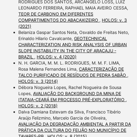
RODRIGUES DOS SANTOS, ARCÂNGELO LOSS, LUIZ
LEONARDO FERREIRA, RAPHAEL MAIA AVEIRO CESSA,
TEOR DE CARBONO EM DIFERENTES
COMPARTIMENTOS DO ABACAXIZEIRO
,
HOLOS: v. 3
(2021)
Belaniza Gaspar Santos Neta, Osvaldo de Freitas Neto,
Erinaldo Hilario Cavalcante,
GEOTECHNICAL
CHARACTERIZATION AND RISK ANALYSIS OF URBAN
SLOPE INSTABILITY IN THE CITY OF ARACAJU -
BRAZIL
,
HOLOS: v. 4 (2020)
N. H. GARCIA, M. M. L. RODRIGUES, M. M. F. LIMA,
Rosa Malena Fernandes Lima,
CARACTERIZAÇÃO DE
TALCO PURIFICADO DE RESÍDUOS DE PEDRA SABÃO
,
HOLOS: v. 3 (2014)
Débora Nogueira Lopes, Rachel Nogueira de Sousa
Lopes,
AVALIAÇÃO DO BACKGROUND DA MINA DE
ITATAIA-CEARÁ EM PROCESSO PRÉ-EXPLORATÓRIO
,
HOLOS: v. 2 (2018)
Dalva Damiana Estevam da Silva, Francisco Tibério
Araújo Felizmino, Marcelo Garcia de Oliveira,
AVALIAÇÃO DA DEGRADAÇÃO AMBIENTAL A PARTIR DA
PRÁTICA DA CULTURA DO FEIJÃO NO MUNICÍPIO DE
TAVARES-PB
,
HOLOS: v. 8 (2015)