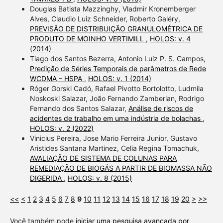
Douglas Batista Mazzinghy, Vladmir Kronemberger
Alves, Claudio Luiz Schneider, Roberto Galéry,
PREVISÃO DE DISTRIBUIÇÃO GRANULOMÉTRICA DE
PRODUTO DE MOINHO VERTIMILL
,
HOLOS: v. 4
(2014)
Tiago dos Santos Bezerra, Antonio Luiz P. S. Campos,
Predição de Séries Temporais de parâmetros de Rede
WCDMA – HSPA
,
HOLOS: v. 1 (2014)
Róger Gorski Cadó, Rafael Pivotto Bortolotto, Ludmila
Noskoski Salazar, João Fernando Zamberlan, Rodrigo
Fernando dos Santos Salazar,
Análise de riscos de
acidentes de trabalho em uma indústria de bolachas
,
HOLOS: v. 2 (2022)
Vinicius Pereira, Jose Mario Ferreira Junior, Gustavo
Aristides Santana Martinez, Celia Regina Tomachuk,
AVALIAÇÃO DE SISTEMA DE COLUNAS PARA
REMEDIAÇÃO DE BIOGÁS A PARTIR DE BIOMASSA NÃO
DIGERIDA
,
HOLOS: v. 8 (2015)
<<
<
1
2
3
4
5
6
7
8
9
10
11
12
13
14
15
16
17
18
19
20
>
>>
Você também pode
iniciar uma pesquisa avançada por