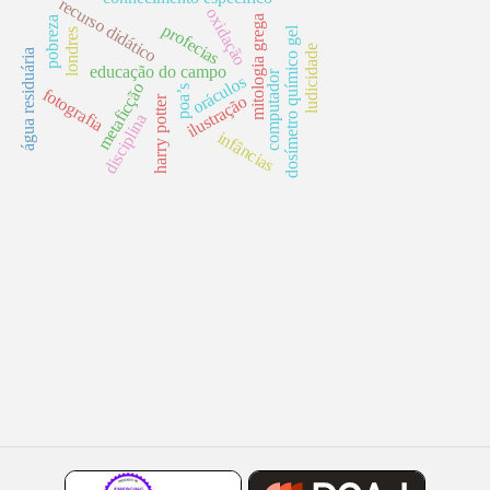
recurso didático
oxidação
mitologia grega
pobreza
profecias
dosímetro químico gel
londres
ludicidade
água residuária
educação do campo
computador
oráculos
metaficção
poa’s
fotografia
ilustração
harry potter
disciplina
infâncias