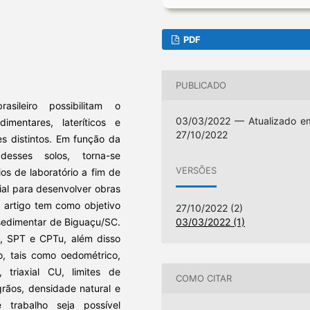
PDF
PUBLICADO
asileiro possibilitam o
03/03/2022 — Atualizado e
mentares, lateríticos e
27/10/2022
s distintos. Em função da
esses solos, torna-se
VERSÕES
os de laboratório a fim de
ial para desenvolver obras
e artigo tem como objetivo
27/10/2022 (2)
03/03/2022 (1)
 sedimentar de Biguaçu/SC.
a, SPT e CPTu, além disso
o, tais como oedométrico,
 triaxial CU, limites de
COMO CITAR
grãos, densidade natural e
trabalho seja possível