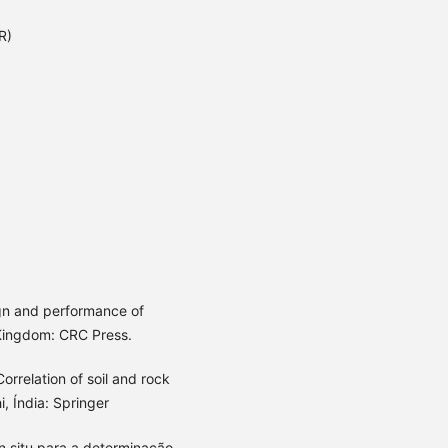
R)
)
ign and performance of
 Kingdom: CRC Press.
orrelation of soil and rock
, Índia: Springer
in situ para a determinação