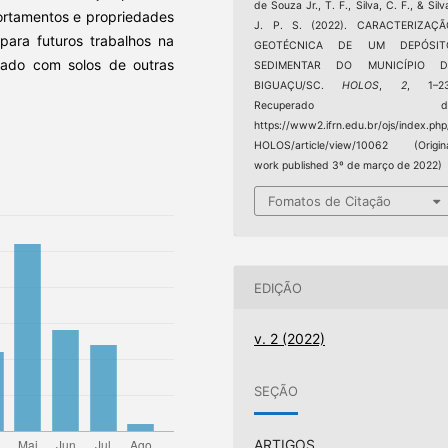
de Souza Jr., T. F., Silva, C. F., & Silv
portamentos e propriedades
J. P. S. (2022). CARACTERIZAÇÃ
para futuros trabalhos na
GEOTÉCNICA DE UM DEPÓSIT
arado com solos de outras
SEDIMENTAR DO MUNICÍPIO D
BIGUAÇU/SC.
HOLOS
,
2
, 1–23
Recuperado d
https://www2.ifrn.edu.br/ojs/index.php
HOLOS/article/view/10062 (Origin
work published 3º de março de 2022)
Fomatos de Citação
EDIÇÃO
v. 2 (2022)
SEÇÃO
ARTIGOS