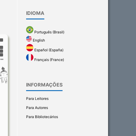
IDIOMA
Português (Brasil)
English
Español (España)
Français (France)
INFORMAÇÕES
Para Leitores
Para Autores
Para Bibliotecários