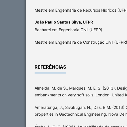
Mestre em Engenharia de Recursos Hídricos (UFP
João Paulo Santos Silva,
UFPR
Bacharel em Engenharia Civil (UFPR)
Mestre em Engenhaira de Construção Civil (UFPR
REFERÊNCIAS
Almeida, M. de S., Marques, M. E. S. (2013). Des
embankments on very soft soils. London, United
Ameratunga, J., Sivakugan, N., Das, B.M. (2016) C
properties in Geotechnical Engineering. Nova Delhi
Árabe, L. C. G. (1995). Aplicabilidade de ensaios 