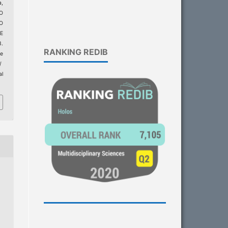
a,
O
O
E
.
RANKING REDIB
e
/
al